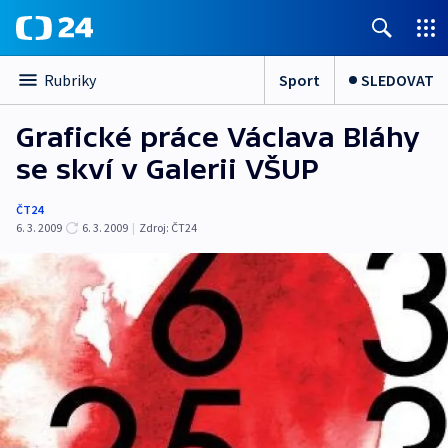
Sport
SLEDOVAT
Rubriky
Grafické práce Václava Bláhy
se skví v Galerii VŠUP
ČT24
6. 3. 2009
6. 3. 2009
|
Zdroj:
ČT24