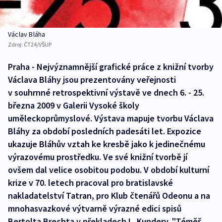
Václav Bláha
Zdroj:
ČT24/VŠUP
Praha - Nejvýznamnější grafické práce z knižní tvorby
Václava Bláhy jsou prezentovány veřejnosti
v souhrnné retrospektivní výstavě ve dnech 6. - 25.
března 2009 v Galerii Vysoké školy
uměleckoprůmyslové. Výstava mapuje tvorbu Václava
Bláhy za období posledních padesáti let. Expozice
ukazuje Bláhův vztah ke kresbě jako k jedinečnému
výrazovému prostředku. Ve své knižní tvorbě jí
ovšem dal velice osobitou podobu. V období kulturní
krize v 70. letech pracoval pro bratislavské
nakladatelství Tatran, pro Klub čtenářů Odeonu a na
mnohasvazkové výtvarně výrazné edici spisů
Bertolta Brechta v překladech L. Kundery. "Téměř