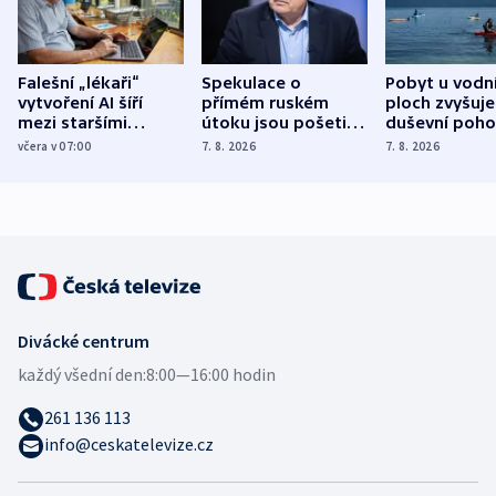
Falešní „lékaři“
Spekulace o
Pobyt u vodn
vytvoření AI šíří
přímém ruském
ploch zvyšuje
mezi staršími
útoku jsou pošetilé,
duševní poho
Poláky nebezpečné
míní estonský
ukázala
včera v 07:00
7. 8. 2026
7. 8. 2026
zdravotní rady
bezpečnostní
mezinárodní 
expert
Divácké centrum
každý všední den:
8:00—16:00 hodin
261 136 113
info@ceskatelevize.cz