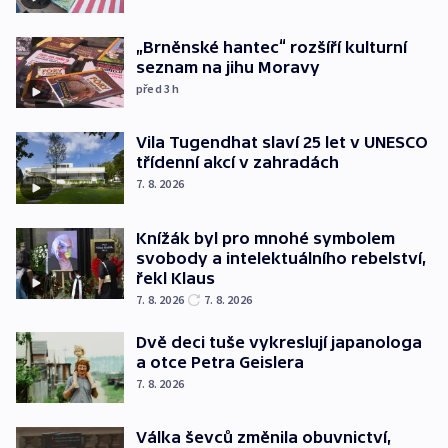
„Brněnské hantec“ rozšíří kulturní
seznam na jihu Moravy
před 3
h
Vila Tugendhat slaví 25 let v UNESCO
třídenní akcí v zahradách
7. 8. 2026
Knížák byl pro mnohé symbolem
svobody a intelektuálního rebelství,
řekl Klaus
7. 8. 2026
7. 8. 2026
Dvě deci tuše vykreslují japanologa
a otce Petra Geislera
7. 8. 2026
Válka ševců změnila obuvnictví,