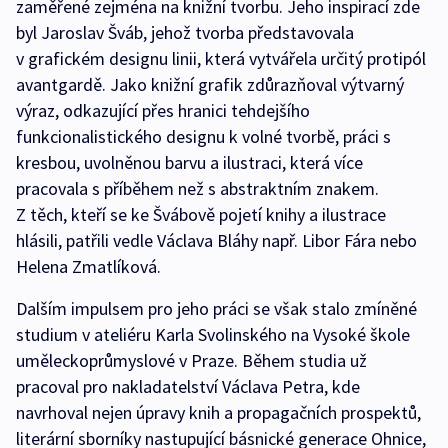
zaměřené zejména na knižní tvorbu. Jeho inspirací zde
byl Jaroslav Šváb, jehož tvorba představovala
v grafickém designu linii, která vytvářela určitý protipól
avantgardě. Jako knižní grafik zdůrazňoval výtvarný
výraz, odkazující přes hranici tehdejšího
funkcionalistického designu k volné tvorbě, práci s
kresbou, uvolněnou barvu a ilustraci, která více
pracovala s příběhem než s abstraktním znakem.
Z těch, kteří se ke Švábově pojetí knihy a ilustrace
hlásili, patřili vedle Václava Bláhy např. Libor Fára nebo
Helena Zmatlíková.
Dalším impulsem pro jeho práci se však stalo zmíněné
studium v ateliéru Karla Svolinského na Vysoké škole
uměleckoprůmyslové v Praze. Během studia už
pracoval pro nakladatelství Václava Petra, kde
navrhoval nejen úpravy knih a propagačních prospektů,
literární sborníky nastupující básnické generace Ohnice,