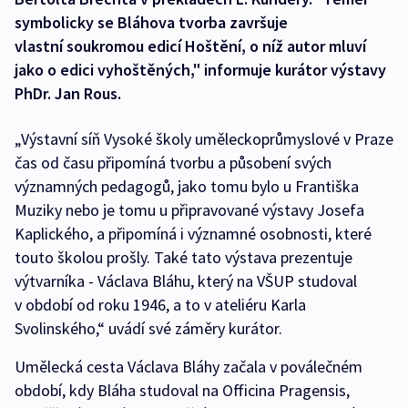
symbolicky se Bláhova tvorba završuje
vlastní soukromou edicí Hoštění, o níž autor mluví
jako o edici vyhoštěných," informuje kurátor výstavy
PhDr. Jan Rous.
„Výstavní síň Vysoké školy uměleckoprůmyslové v Praze
čas od času připomíná tvorbu a působení svých
významných pedagogů, jako tomu bylo u Františka
Muziky nebo je tomu u připravované výstavy Josefa
Kaplického, a připomíná i významné osobnosti, které
touto školou prošly. Také tato výstava prezentuje
výtvarníka - Václava Bláhu, který na VŠUP studoval
v období od roku 1946, a to v ateliéru Karla
Svolinského,“ uvádí své záměry kurátor.
Umělecká cesta Václava Bláhy začala v poválečném
období, kdy Bláha studoval na Officina Pragensis,