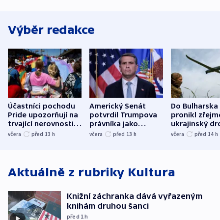
Výběr redakce
Účastníci pochodu
Americký Senát
Do Bulharska
Pride upozorňují na
potvrdil Trumpova
pronikl zřejm
trvající nerovnosti i
právníka jako
ukrajinský dr
společenskou
ministra
explodoval k
včera
před 13
h
včera
před 13
h
včera
před 14
h
atmosféru
spravedlnosti
od plynovod
Aktuálně z rubriky
Kultura
Knižní záchranka dává vyřazeným
knihám druhou šanci
před 1
h