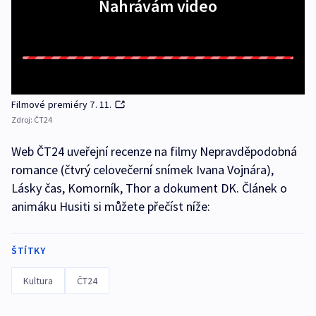
Nahrávám video
Filmové premiéry 7. 11.
Zdroj:
ČT24
Web ČT24 uveřejní recenze na filmy Nepravděpodobná
romance (čtvrý celovečerní snímek Ivana Vojnára),
Lásky čas, Komorník, Thor a dokument DK. Článek o
animáku Husiti si můžete přečíst níže:
ŠTÍTKY
Kultura
ČT24