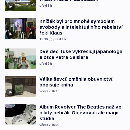
před 3
h
Knížák byl pro mnohé symbolem
svobody a intelektuálního rebelství,
řekl Klaus
11:30
před 3
h
Dvě deci tuše vykreslují japanologa
a otce Petra Geislera
před 9
h
Válka ševců změnila obuvnictví,
popisuje kniha
včera v 16:10
Album Revolver The Beatles naživo
nikdy nehráli. Objevovali ale magii
studia
včera v 16:00