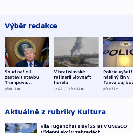
Výběr redakce
Soud nařídil
V bratislavské
Policie vyšetř
zastavit stavbu
rafinerii Slovnaft
násilný čin v
Trumpova
hořelo
Tanvaldu, bo
tanečního sálu
zranění při n
před 18
m
14:22
před 35
m
před 37
m
utrpěli tři lid
Aktuálně z rubriky
Kultura
Vila Tugendhat slaví 25 let v UNESCO
třídenní akcí v zahradách