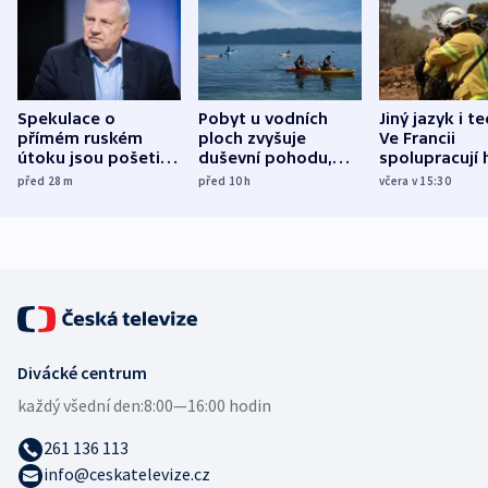
Spekulace o
Pobyt u vodních
Jiný jazyk i t
přímém ruském
ploch zvyšuje
Ve Francii
útoku jsou pošetilé,
duševní pohodu,
spolupracují h
míní estonský
ukázala
různých zemí
před 28
m
před 10
h
včera v 15:30
bezpečnostní
mezinárodní studie
expert
Divácké centrum
každý všední den:
8:00—16:00 hodin
261 136 113
info@ceskatelevize.cz