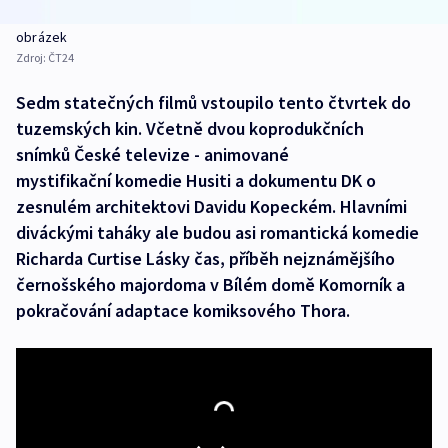
obrázek
Zdroj:
ČT24
Sedm statečných filmů vstoupilo tento čtvrtek do
tuzemských kin. Včetně dvou koprodukčních
snímků České televize - animované
mystifikační komedie Husiti a dokumentu DK o
zesnulém architektovi Davidu Kopeckém. Hlavními
diváckými taháky ale budou asi romantická komedie
Richarda Curtise Lásky čas, příběh nejznámějšího
černošského majordoma v Bílém domě Komorník a
pokračování adaptace komiksového Thora.