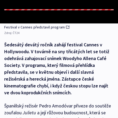
Festival v Cannes představil program
Zdroj:
ČT24
Šedesátý devátý ročník zahájí festival Cannes v
Hollywoodu. V továrně na sny třicátých let se totiž
odehrává zahajovací snímek Woodyho Allena Café
Society. V programu, který filmová přehlídka
představila, se v květnu objeví i další slavná
režisérská a herecká jména. Zástupce české
kinematografie chybí, i když českou stopu lze najít
ve dvou koprodukčních snímcích.
Španělský režisér Pedro Amodóvar přiveze do soutěže
zoufalou
Julietu
a její růžovou budoucnost, která se