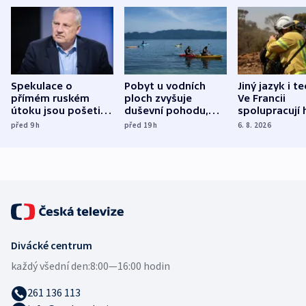
Spekulace o
Pobyt u vodních
Jiný jazyk i t
přímém ruském
ploch zvyšuje
Ve Francii
útoku jsou pošetilé,
duševní pohodu,
spolupracují h
míní estonský
ukázala
různých zemí
před 9
h
před 19
h
6. 8. 2026
bezpečnostní
mezinárodní studie
expert
Divácké centrum
každý všední den:
8:00—16:00 hodin
261 136 113