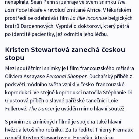
nenaplnila. Sean Penn si zahraje ve svém snímku
The
Last Face
lékaře v revolucí zmítané Africe. V lékařském
prostředí se odehrává i film
La fille inconnue
belgických
bratrů Dardennových. Vypráví o doktorovi, který pátrá
po identitě pacientky, jež odmítla jeho léčbu.
Kristen Stewartová zanechá českou
stopu
Mezi soutěžními snímky je i film francouzského režiséra
Oliviera Assayase
Personal Shopper
. Duchařský příběh z
podsvětí módního světa vznikl v česko-francouzské
koprodukci. Ve stejné koprodukci natočila Stéphanie Di
Giustoová příběh o slavné pařížské tanečnici Loie
Fullerové.
The Dancer
je uváděn mimo hlavní soutěž.
S prvním ze zmíněných filmů je spojena také hlavní
hvězda letošního ročníku. Za tu ředitel Thierry Fremaux
označil Kristen Stewartovou. Herečka, která se