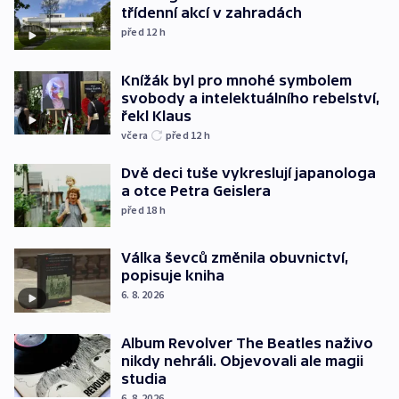
třídenní akcí v zahradách
před 12
h
Knížák byl pro mnohé symbolem
svobody a intelektuálního rebelství,
řekl Klaus
včera
před 12
h
Dvě deci tuše vykreslují japanologa
a otce Petra Geislera
před 18
h
Válka ševců změnila obuvnictví,
popisuje kniha
6. 8. 2026
Album Revolver The Beatles naživo
nikdy nehráli. Objevovali ale magii
studia
6. 8. 2026