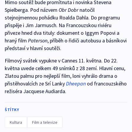
Mimo soutěž bude promítnuta i novinka Stevena
Spielberga. Pod názvem
Obr Dobr
natočil
stejnojmennou pohádku Roalda Dahla. Do programu
přispěje i Jim Jarmusch. Na Francouzskou riviéru
přiveze hned dva tituly: dokument o Iggym Popovi a
hraný film
Paterson
, příběh o řidiči autobusu a básníkovi
představí v hlavní soutěži.
Filmový svátek vypukne v Cannes 11. května. Do 22.
května uvede celkem 49 snímků z 28 zemí. Hlavní cenu,
Zlatou palmu pro nejlepší film, loni vyhrálo drama o
přistěhovalcích ze Srí Lanky
Dheepan
od francouzského
režiséra Jacquese Audiarda.
ŠTÍTKY
Kultura
Film a televize