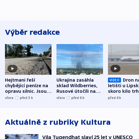
Výběr redakce
Hejtmani řeší
Ukrajina zasáhla
Dron n
VIDEO
chybějící peníze na
sklad Wildberries,
letišti u Lips
opravu silnic. Jsou
Rusové útočili na
skoro kilo trh
nenárokové, namítá
trh, hasiče či
indicie ukazuj
včera
před 5
h
včera
před 6
h
před 6
h
ministerstvo
stadion
Rusko
Aktuálně z rubriky
Kultura
Vila Tugendhat slaví 25 let v UNESCO