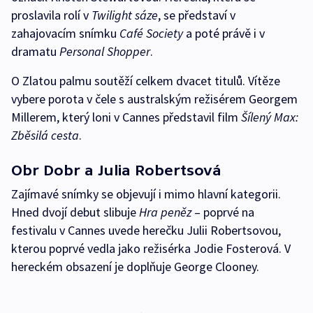
proslavila rolí v
Twilight sáze
, se představí v
zahajovacím snímku
Café Society
a poté právě i v
dramatu
Personal Shopper
.
O Zlatou palmu soutěží celkem dvacet titulů. Vítěze
vybere porota v čele s australským režisérem Georgem
Millerem, který loni v Cannes představil film
Šílený Max:
Zběsilá cesta
.
Obr Dobr a Julia Robertsová
Zajímavé snímky se objevují i mimo hlavní kategorii.
Hned dvojí debut slibuje
Hra peněz
– poprvé na
festivalu v Cannes uvede herečku Julii Robertsovou,
kterou poprvé vedla jako režisérka Jodie Fosterová. V
hereckém obsazení je doplňuje George Clooney.