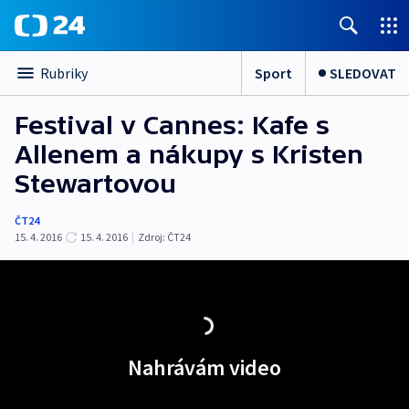
Sport
SLEDOVAT
Rubriky
Festival v Cannes: Kafe s
Allenem a nákupy s Kristen
Stewartovou
ČT24
15. 4. 2016
15. 4. 2016
|
Zdroj:
ČT24
Nahrávám video