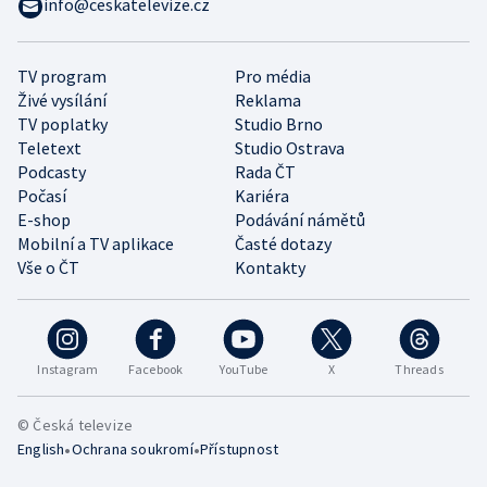
info@ceskatelevize.cz
TV program
Pro média
Živé vysílání
Reklama
TV poplatky
Studio Brno
Teletext
Studio Ostrava
Podcasty
Rada ČT
Počasí
Kariéra
E-shop
Podávání námětů
Mobilní a TV aplikace
Časté dotazy
Vše o ČT
Kontakty
Instagram
Facebook
YouTube
X
Threads
© Česká televize
•
•
English
Ochrana soukromí
Přístupnost