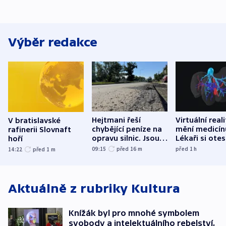
Výběr redakce
Hejtmani řeší
Virtuální real
V bratislavské
chybějící peníze na
mění medicín
rafinerii Slovnaft
opravu silnic. Jsou
Lékaři si otes
hoří
nenárokové, namítá
každý řez, řík
09:15
před 16
m
před 1
h
14:22
před 1
m
ministerstvo
český expert
Aktuálně z rubriky
Kultura
Knížák byl pro mnohé symbolem
svobody a intelektuálního rebelství,