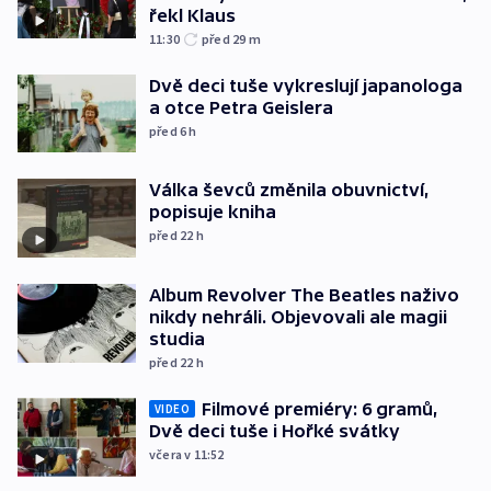
řekl Klaus
11:30
před 29
m
Dvě deci tuše vykreslují japanologa
a otce Petra Geislera
před 6
h
Válka ševců změnila obuvnictví,
popisuje kniha
před 22
h
Album Revolver The Beatles naživo
nikdy nehráli. Objevovali ale magii
studia
před 22
h
Filmové premiéry: 6 gramů,
VIDEO
Dvě deci tuše i Hořké svátky
včera v 11:52