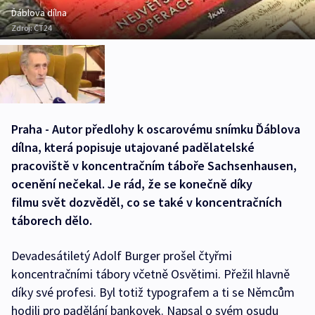
Ďáblova dílna
Zdroj:
ČT24
Praha - Autor předlohy k oscarovému snímku Ďáblova
dílna, která popisuje utajované padělatelské
pracoviště v koncentračním táboře Sachsenhausen,
ocenění nečekal. Je rád, že se konečně díky
filmu svět dozvěděl, co se také v koncentračních
táborech dělo.
Devadesátiletý Adolf Burger prošel čtyřmi
koncentračními tábory včetně Osvětimi. Přežil hlavně
díky své profesi. Byl totiž typografem a ti se Němcům
hodili pro padělání bankovek. Napsal o svém osudu