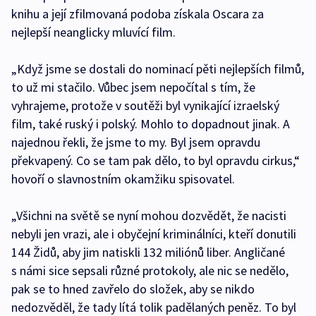
knihu a její zfilmovaná podoba získala Oscara za
nejlepší neanglicky mluvící film.
„Když jsme se dostali do nominací pěti nejlepších filmů,
to už mi stačilo. Vůbec jsem nepočítal s tím, že
vyhrajeme, protože v soutěži byl vynikající izraelský
film, také ruský i polský. Mohlo to dopadnout jinak. A
najednou řekli, že jsme to my. Byl jsem opravdu
překvapený. Co se tam pak dělo, to byl opravdu cirkus,“
hovoří o slavnostním okamžiku spisovatel.
„Všichni na světě se nyní mohou dozvědět, že nacisti
nebyli jen vrazi, ale i obyčejní kriminálníci, kteří donutili
144 Židů, aby jim natiskli 132 miliónů liber. Angličané
s námi sice sepsali různé protokoly, ale nic se nedělo,
pak se to hned zavřelo do složek, aby se nikdo
nedozvěděl, že tady lítá tolik padělaných peněz. To byl