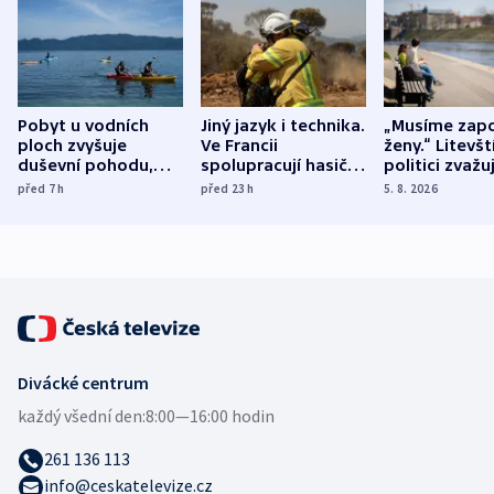
Pobyt u vodních
Jiný jazyk i technika.
„Musíme zapo
ploch zvyšuje
Ve Francii
ženy.“ Litevšt
duševní pohodu,
spolupracují hasiči z
politici zvažuj
ukázala
různých zemí
dohodu o
před 7
h
před 23
h
5. 8. 2026
mezinárodní studie
demografii
Divácké centrum
každý všední den:
8:00—16:00 hodin
261 136 113
info@ceskatelevize.cz