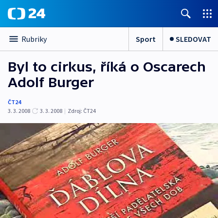
Sport
SLEDOVAT
Rubriky
Byl to cirkus, říká o Oscarech
Adolf Burger
ČT24
3. 3. 2008
3. 3. 2008
|
Zdroj:
ČT24