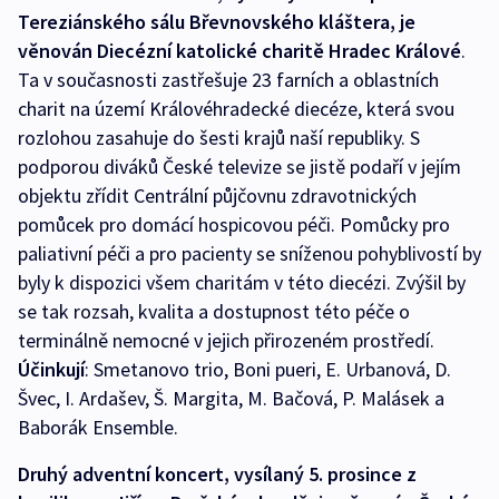
Tereziánského sálu Břevnovského kláštera, je
věnován Diecézní katolické charitě Hradec Králové
.
Ta v současnosti zastřešuje 23 farních a oblastních
charit na území Královéhradecké diecéze, která svou
rozlohou zasahuje do šesti krajů naší republiky. S
podporou diváků České televize se jistě podaří v jejím
objektu zřídit Centrální půjčovnu zdravotnických
pomůcek pro domácí hospicovou péči. Pomůcky pro
paliativní péči a pro pacienty se sníženou pohyblivostí by
byly k dispozici všem charitám v této diecézi. Zvýšil by
se tak rozsah, kvalita a dostupnost této péče o
terminálně nemocné v jejich přirozeném prostředí.
Účinkují
: Smetanovo trio, Boni pueri, E. Urbanová, D.
Švec, I. Ardašev, Š. Margita, M. Bačová, P. Malásek a
Baborák Ensemble.
Druhý
adventní koncert, vysílaný 5. prosince z