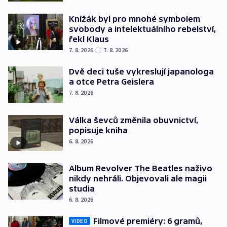
Knížák byl pro mnohé symbolem
svobody a intelektuálního rebelství,
řekl Klaus
7. 8. 2026
7. 8. 2026
Dvě deci tuše vykreslují japanologa
a otce Petra Geislera
7. 8. 2026
Válka ševců změnila obuvnictví,
popisuje kniha
6. 8. 2026
Album Revolver The Beatles naživo
nikdy nehráli. Objevovali ale magii
studia
6. 8. 2026
Filmové premiéry: 6 gramů,
VIDEO