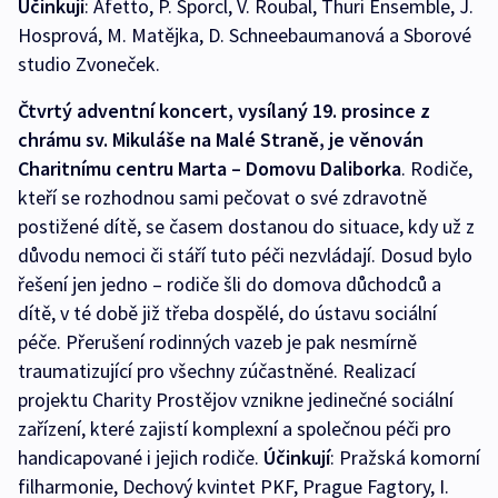
Účinkují
: Afetto, P. Šporcl, V. Roubal, Thuri Ensemble, J.
Hosprová, M. Matějka, D. Schneebaumanová a Sborové
studio Zvoneček.
Čtvrtý adventní koncert, vysílaný 19. prosince z
chrámu sv. Mikuláše na Malé Straně, je věnován
Charitnímu centru Marta – Domovu Daliborka
. Rodiče,
kteří se rozhodnou sami pečovat o své zdravotně
postižené dítě, se časem dostanou do situace, kdy už z
důvodu nemoci či stáří tuto péči nezvládají. Dosud bylo
řešení jen jedno – rodiče šli do domova důchodců a
dítě, v té době již třeba dospělé, do ústavu sociální
péče. Přerušení rodinných vazeb je pak nesmírně
traumatizující pro všechny zúčastněné. Realizací
projektu Charity Prostějov vznikne jedinečné sociální
zařízení, které zajistí komplexní a společnou péči pro
handicapované i jejich rodiče.
Účinkují
: Pražská komorní
filharmonie, Dechový kvintet PKF, Prague Fagtory, I.