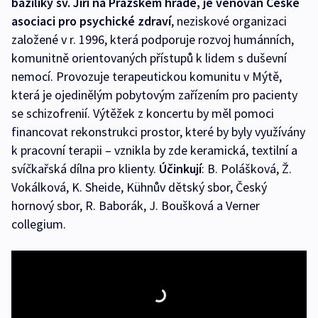
baziliky sv. Jiří na Pražském hradě, je věnován České
asociaci pro psychické zdraví
, neziskové organizaci
založené v r. 1996, která podporuje rozvoj humánních,
komunitně orientovaných přístupů k lidem s duševní
nemocí. Provozuje terapeutickou komunitu v Mýtě,
která je ojedinělým pobytovým zařízením pro pacienty
se schizofrenií. Výtěžek z koncertu by měl pomoci
financovat rekonstrukci prostor, které by byly využívány
k pracovní terapii – vznikla by zde keramická, textilní a
svíčkařská dílna pro klienty.
Účinkují
: B. Polášková, Ž.
Vokálková, K. Sheide, Kühnův dětský sbor, Český
hornový sbor, R. Baborák, J. Boušková a Verner
collegium.