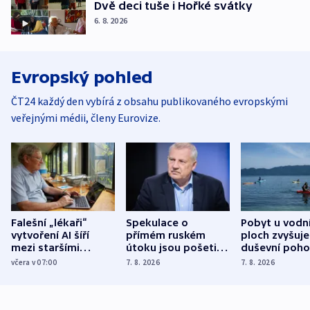
Dvě deci tuše i Hořké svátky
6. 8. 2026
Evropský pohled
ČT24 každý den vybírá z obsahu publikovaného evropskými
veřejnými médii, členy Eurovize.
Falešní „lékaři“
Spekulace o
Pobyt u vodn
vytvoření AI šíří
přímém ruském
ploch zvyšuje
mezi staršími
útoku jsou pošetilé,
duševní poho
Poláky nebezpečné
míní estonský
ukázala
včera v 07:00
7. 8. 2026
7. 8. 2026
zdravotní rady
bezpečnostní
mezinárodní 
expert