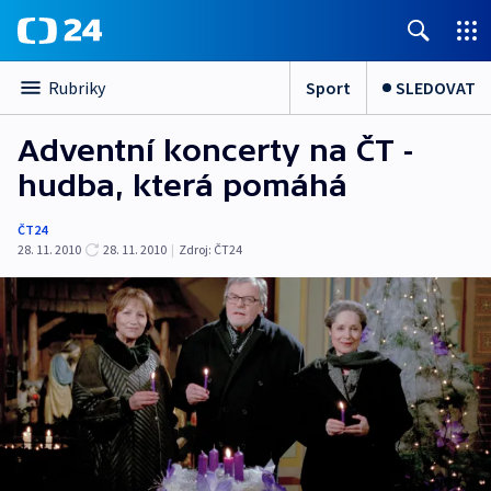
Sport
SLEDOVAT
Rubriky
Adventní koncerty na ČT -
hudba, která pomáhá
ČT24
28. 11. 2010
28. 11. 2010
|
Zdroj:
ČT24