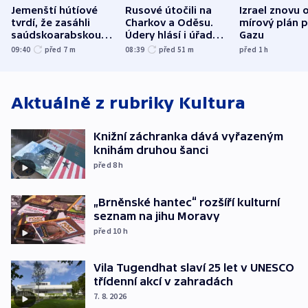
Jemenští hútíové
Rusové útočili na
Izrael znovu 
tvrdí, že zasáhli
Charkov a Oděsu.
mírový plán 
saúdskoarabskou
Údery hlásí i úřady v
Gazu
rafinerii
Bělgorodu
09:40
před 7
m
08:39
před 51
m
před 1
h
Aktuálně z rubriky
Kultura
Knižní záchranka dává vyřazeným
knihám druhou šanci
před 8
h
„Brněnské hantec“ rozšíří kulturní
seznam na jihu Moravy
před 10
h
Vila Tugendhat slaví 25 let v UNESCO
třídenní akcí v zahradách
7. 8. 2026