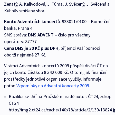
Ženatý, A. Kalivodová, J. Tůma, J. Svěcený, J. Svěcená a
Kühnův smíšený sbor.
Konto Adventních koncertů
: 933011/0100 – Komerční
banka, Praha 4
SMS zpráva:
DMS ADVENT
– číslo pro všechny
operátory: 87777
Cena DMS je 30 Kč plus DPH
, příjemci Vaší pomoci
obdrží nejméně 27 Kč.
V rámci Adventních koncertů 2009 přispěli diváci ČT na
jejich konto částkou 8 342 009 Kč. O tom, jak finanční
prostředky jednotlivé organizace využily, informuje
pořad
Vzpomínky na Adventní koncerty 2009
.
Bazilika sv. Jiří na Pražském hradě autor: ČT24, zdroj:
ČT24
http://img2.ct24.cz/cache/140x78/article/2/139/13824.j