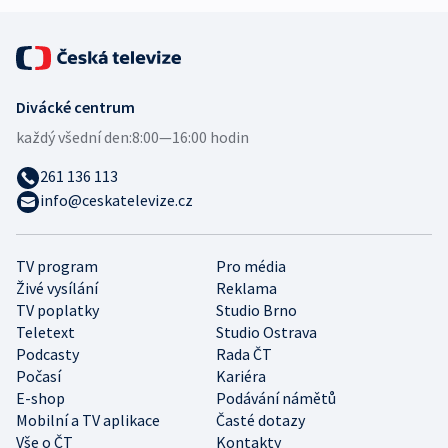
Divácké centrum
každý všední den:
8:00—16:00 hodin
261 136 113
info@ceskatelevize.cz
TV program
Pro média
Živé vysílání
Reklama
TV poplatky
Studio Brno
Teletext
Studio Ostrava
Podcasty
Rada ČT
Počasí
Kariéra
E-shop
Podávání námětů
Mobilní a TV aplikace
Časté dotazy
Vše o ČT
Kontakty