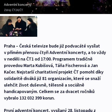
Adventní koncerty
Zdroj:
ČT24/ČT
Praha – Česká televize bude již podvacáté vysílat
v přímém přenosu čtyři Adventní koncerty, a to vždy
v neděli na ČT1 od 17:00. Programem tradičně
provedou Marta Kubišová, Táňa Fischerová a Jan
Kačer. Nejstarší charitativní projekt ČT pomohl díky
solidaritě diváků již 81 organizacím, které se snaží
ulehčit život duševně, tělesně a sociálně
handicapovaným. Celkem se za dvacet ročníků
vybralo 132 032 399 korun.
První adventní koncert, vysílaný 28. listopadu z