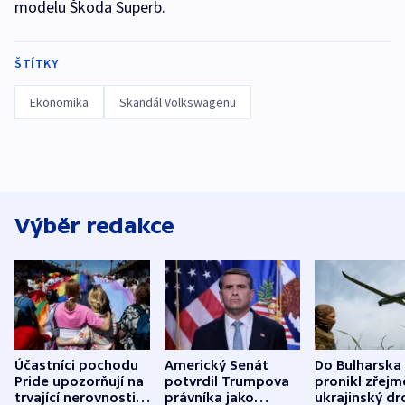
modelu Škoda Superb.
ŠTÍTKY
Ekonomika
Skandál Volkswagenu
Výběr redakce
Účastníci pochodu
Americký Senát
Do Bulharska
Pride upozorňují na
potvrdil Trumpova
pronikl zřejm
trvající nerovnosti i
právníka jako
ukrajinský dr