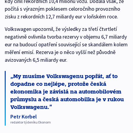
kdy činil rekordních 10,4 milionu vozů. Dodala však, že
počítá s výrazným poklesem celoročního provozního
zisku z rekordních 12,7 miliardy eur v loňském roce.
Volkswagen upozornil, že výsledky za třetí čtvrtletí
negativně ovlivnila tvorba rezervy v objemu 6,7 miliardy
eur na budoucí opatření související se skandálem kolem
měření emisí. Rezerva je o něco vyšší než původně
avizovaných 6,5 miliardy eur.
My musíme Volkswagenu popřát, ať to
dopadne co nejlépe, protože česká
ekonomika je závislá na automobilovém
průmyslu a česká automobilka je v rukou
Volkswagenu.
Petr Korbel
redaktor týdeníku Ekonom