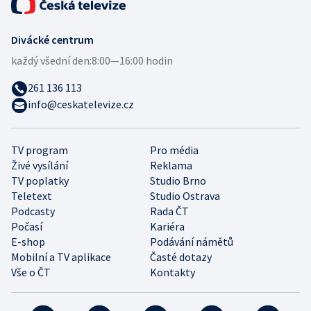
Divácké centrum
každý všední den:
8:00—16:00 hodin
261 136 113
info@ceskatelevize.cz
TV program
Pro média
Živé vysílání
Reklama
TV poplatky
Studio Brno
Teletext
Studio Ostrava
Podcasty
Rada ČT
Počasí
Kariéra
E-shop
Podávání námětů
Mobilní a TV aplikace
Časté dotazy
Vše o ČT
Kontakty