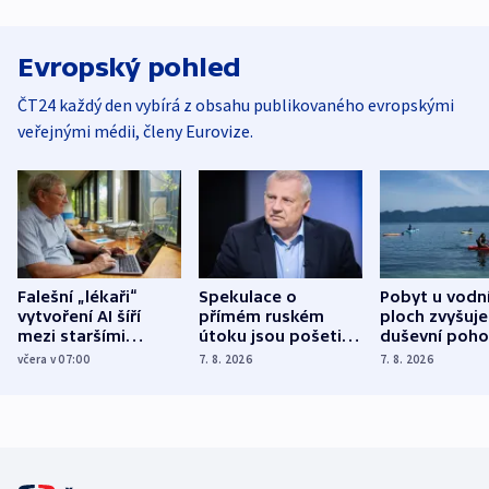
Evropský pohled
ČT24 každý den vybírá z obsahu publikovaného evropskými
veřejnými médii, členy Eurovize.
Falešní „lékaři“
Spekulace o
Pobyt u vodn
vytvoření AI šíří
přímém ruském
ploch zvyšuje
mezi staršími
útoku jsou pošetilé,
duševní poho
Poláky nebezpečné
míní estonský
ukázala
včera v 07:00
7. 8. 2026
7. 8. 2026
zdravotní rady
bezpečnostní
mezinárodní 
expert