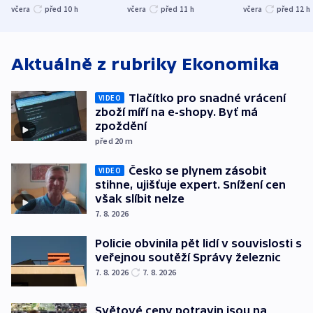
společenskou
ministra
explodoval k
včera
před 10
h
včera
před 11
h
včera
před 12
h
atmosféru
spravedlnosti
od plynovod
Aktuálně z rubriky
Ekonomika
Tlačítko pro snadné vrácení
VIDEO
zboží míří na e-shopy. Byť má
zpoždění
před 20
m
Česko se plynem zásobit
VIDEO
stihne, ujišťuje expert. Snížení cen
však slíbit nelze
7. 8. 2026
Policie obvinila pět lidí v souvislosti s
veřejnou soutěží Správy železnic
7. 8. 2026
7. 8. 2026
Světové ceny potravin jsou na