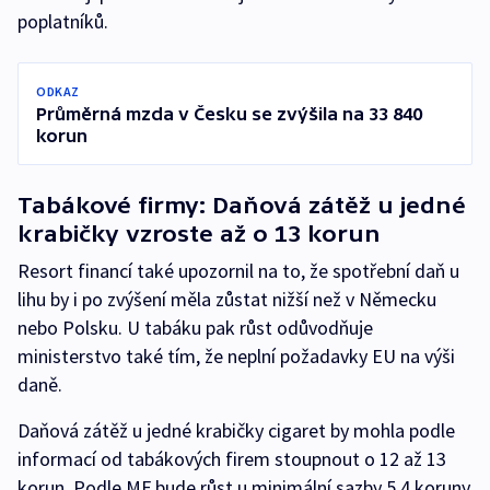
poplatníků.
ODKAZ
Průměrná mzda v Česku se zvýšila na 33 840
korun
Tabákové firmy: Daňová zátěž u jedné
krabičky vzroste až o 13 korun
Resort financí také upozornil na to, že spotřební daň u
lihu by i po zvýšení měla zůstat nižší než v Německu
nebo Polsku. U tabáku pak růst odůvodňuje
ministerstvo také tím, že neplní požadavky EU na výši
daně.
Daňová zátěž u jedné krabičky cigaret by mohla podle
informací od tabákových firem stoupnout o 12 až 13
korun. Podle MF bude růst u minimální sazby 5,4 koruny