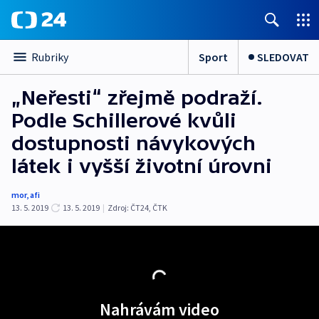
Sport
SLEDOVAT
Rubriky
„Neřesti“ zřejmě podraží.
Podle Schillerové kvůli
dostupnosti návykových
látek i vyšší životní úrovni
mor
,
afi
13. 5. 2019
13. 5. 2019
|
Zdroj:
ČT24
,
ČTK
Nahrávám video