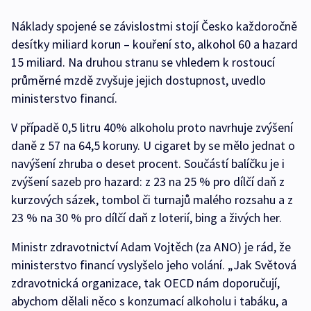
Náklady spojené se závislostmi stojí Česko každoročně
desítky miliard korun – kouření sto, alkohol 60 a hazard
15 miliard. Na druhou stranu se vhledem k rostoucí
průměrné mzdě zvyšuje jejich dostupnost, uvedlo
ministerstvo financí.
V případě 0,5 litru 40% alkoholu proto navrhuje zvýšení
daně z 57 na 64,5 koruny. U cigaret by se mělo jednat o
navýšení zhruba o deset procent. Součástí balíčku je i
zvýšení sazeb pro hazard: z 23 na 25 % pro dílčí daň z
kurzových sázek, tombol či turnajů malého rozsahu a z
23 % na 30 % pro dílčí daň z loterií, bing a živých her.
Ministr zdravotnictví Adam Vojtěch (za ANO) je rád, že
ministerstvo financí vyslyšelo jeho volání. „Jak Světová
zdravotnická organizace, tak OECD nám doporučují,
abychom dělali něco s konzumací alkoholu i tabáku, a