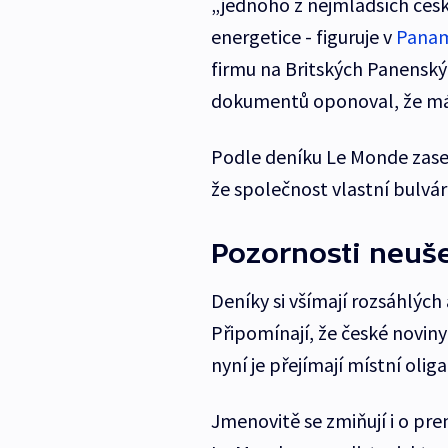
„jednoho z nejmladších český
energetice - figuruje v
Panam
firmu na Britských Panenský
dokumentů oponoval, že má 
Podle deníku Le Monde zase 
že společnost vlastní bulvárn
Pozornosti neuše
Deníky si všímají rozsáhlých
Připomínají, že české noviny
nyní je přejímají místní olig
Jmenovitě se zmiňují i o pre