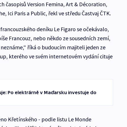
h časopisů Version Femina, Art & Décoration,
, Ici Paris a Public, řekl ve středu Častvaj ČTK.
francouzského deníku Le Figaro se očekávalo,
íše Francouz, nebo někdo ze sousedních zemí,
o neznáme,“ říká o budoucím majiteli jeden ze
p, kterého ve svém internetovém vydání cituje
je: Po elektrárně v Maďarsku investuje do
éno Křetínského - podle listu Le Monde