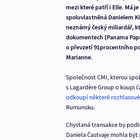
mezi které patří i Elle. Má 
spoluvlastněná Danielem Kř
neznámý český miliardář, k
dokumentech (Panama Papers
o převzetí 91procentního p
Marianne.
Společnost CMI, kterou spolu
s Lagardère Group o koupi ča
odkoupí některé rozhlasové
Rumunsku.
Chystaná transakce by podle
Daniela Častvaje mohla být 