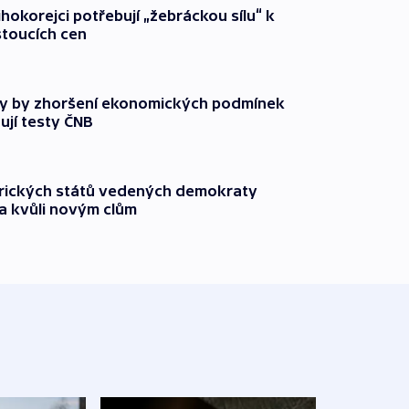
ihokorejci potřebují „žebráckou sílu“ k
stoucích cen
y by zhoršení ekonomických podmínek
ují testy ČNB
rických států vedených demokraty
a kvůli novým clům