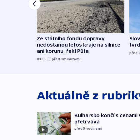
Ze státního fondu dopravy
Slov
nedostanou letos kraje na silnice
tvrd
ani korunu, řekl Půta
před 
09:15
před 9
minutami
Aktuálně z rubri
Bulharsko končí s cenami 
přetrvává
před 5
hodinami