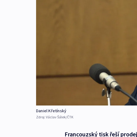
Daniel Křetínský
Zdroj:
Václav Šálek/ČTK
Francouzský tisk řeší prode