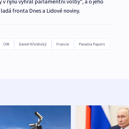
 v říjnu vyhrál parlamentní volby“, a o jeho
Mladá fronta Dnes a Lidové noviny.
CMI
Daniel Křetínský
Francie
Panama Papers