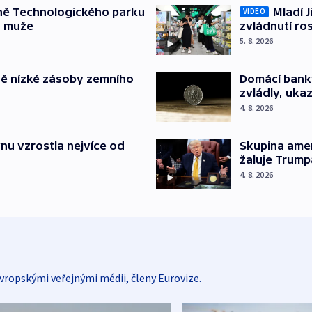
ně Technologického parku
Mladí J
VIDEO
a muže
zvládnutí ro
5. 8. 2026
ě nízké zásoby zemního
Domácí bank
zvládly, ukaz
4. 8. 2026
nu vzrostla nejvíce od
Skupina ame
žaluje Trump
4. 8. 2026
vropskými veřejnými médii, členy Eurovize.