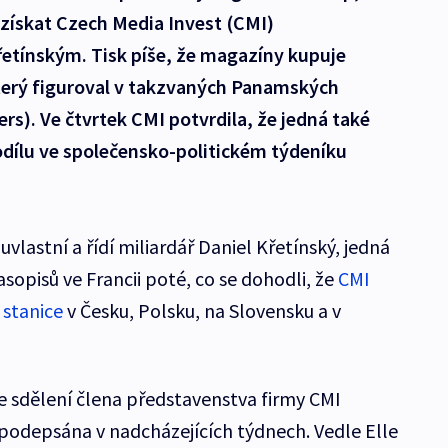
je získat Czech Media Invest (CMI)
etínským. Tisk píše, že magazíny kupuje
terý figuroval v takzvaných Panamských
). Ve čtvrtek CMI potvrdila, že jedná také
odílu ve společensko-politickém týdeníku
vlastní a řídí miliardář Daniel Křetínský, jedná
sopisů ve Francii poté, co se dohodli, že
CMI
 stanice
v Česku, Polsku, na Slovensku a v
 sdělení člena představenstva firmy CMI
podepsána v nadcházejících týdnech. Vedle Elle