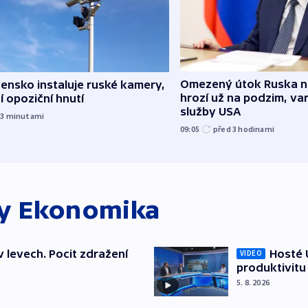
Omezený útok Ruska 
ensko instaluje ruské kamery,
hrozí už na podzim, var
í opoziční hnutí
služby USA
13
minutami
09:05
před 3
hodinami
ky
Ekonomika
v levech. Pocit zdražení
Hosté U
VIDEO
produktivitu
5. 8. 2026