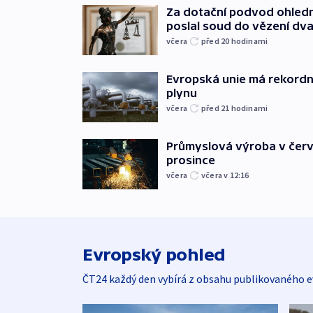
Za dotační podvod ohled
poslal soud do vězení dv
včera
před 20
hodinami
Evropská unie má rekordn
plynu
včera
před 21
hodinami
Průmyslová výroba v červ
prosince
včera
včera v 12:16
Evropský pohled
ČT24 každý den vybírá z obsahu publikovaného e