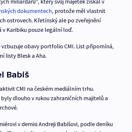
ch miliardářů“, který svůj majetek získal v
ských dokumentech
, protože měl vlastnit
ch ostrovech. Křetínský ale po zveřejnění
v Karibiku pouze legální loď.
vzbuzuje obavy portfolio CMI. List připomíná,
í listy Blesk a Aha.
l Babiš
 aktivit CMI na českém mediálním trhu.
 byly dlouho v rukou zahraničních majitelů a
archové.
miérovi v demisi Andreji Babišovi, podle deníku