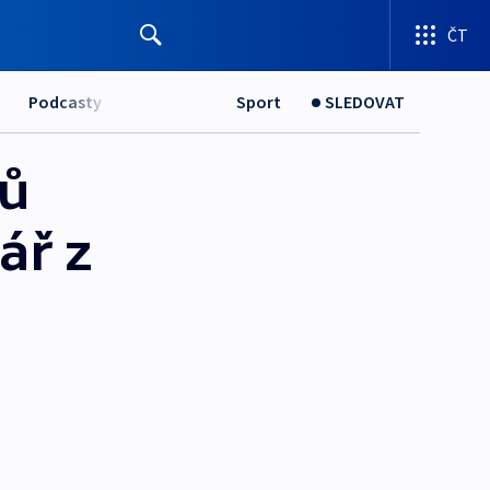
ČT
Podcasty
Sport
SLEDOVAT
sů
ář z