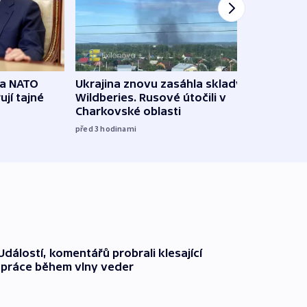
na NATO
Ukrajina znovu zasáhla sklady
VIDEO
ují tajné
Wildberies. Rusové útočili v
není 
Charkovské oblasti
před 5
před 3
hodinami
dálostí, komentářů probrali klesající
 práce během vlny veder