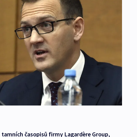
j tamních časopisů firmy Lagardère Group,