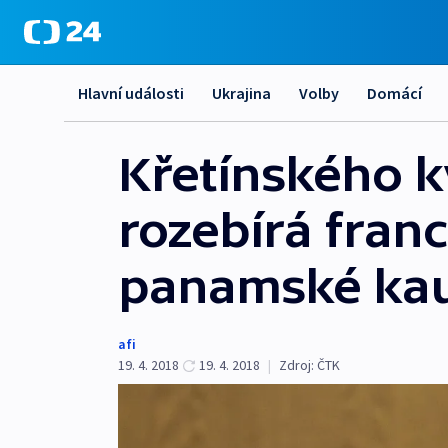
Hlavní události
Ukrajina
Volby
Domácí
Křetínského k
rozebírá franc
panamské kau
afi
19. 4. 2018
19. 4. 2018
|
Zdroj:
ČTK