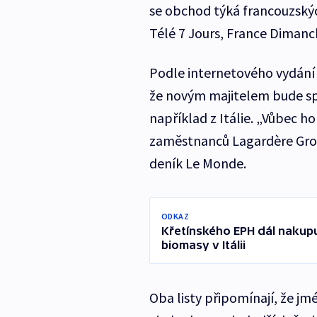
se obchod týká francouzskýc
Télé 7 Jours, France Dimanche
Podle internetového vydání 
že novým majitelem bude sp
například z Itálie. „Vůbec h
zaměstnanců Lagardère Grou
deník Le Monde.
ODKAZ
Křetínského EPH dál nakupu
biomasy v Itálii
Oba listy připomínají, že jm