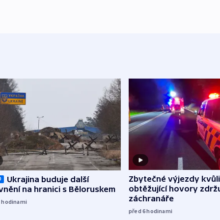
Zbytečné výjezdy kvůli
Ukrajina buduje další
O
obtěžující hovory zdržu
nění na hranici s Běloruskem
záchranáře
5
hodinami
před 6
hodinami