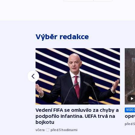
Výběr redakce
Vedení FIFA se omluvilo za chyby a
VIDE
podpořilo Infantina. UEFA trvá na
opev
bojkotu
před 
včera
před 5
hodinami