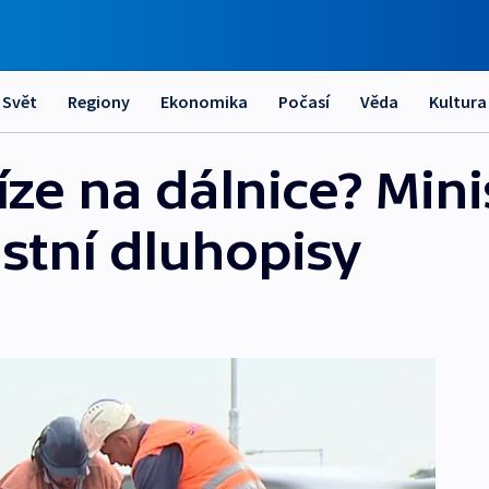
Svět
Regiony
Ekonomika
Počasí
Věda
Kultura
íze na dálnice? Min
astní dluhopisy