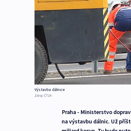
Výstavba dálnice
Zdroj:
ČT24
Praha - Ministerstvo dopravy
na výstavbu dálnic. Už příšt
miliard korun. Ty bude nutn