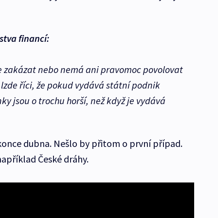
tva financí:
že zakázat nebo nemá ani pravomoc povolovat
zde říci, že pokud vydává státní podnik
ky jsou o trochu horší, než když je vydává
once dubna. Nešlo by přitom o první případ.
například České dráhy.