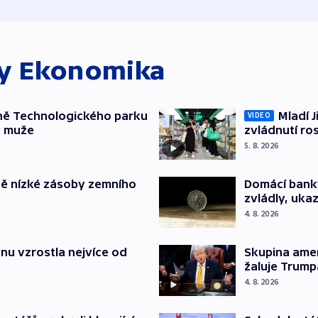
ky
Ekonomika
ně Technologického parku
Mladí J
VIDEO
a muže
zvládnutí ro
5. 8. 2026
ě nízké zásoby zemního
Domácí bank
zvládly, ukaz
4. 8. 2026
nu vzrostla nejvíce od
Skupina ame
žaluje Trump
4. 8. 2026