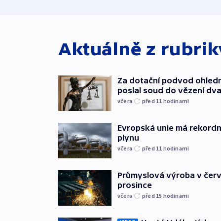
Aktuálně z rubri
Za dotační podvod ohled
poslal soud do vězení dv
včera
před 11
hodinami
Evropská unie má rekordn
plynu
včera
před 11
hodinami
Průmyslová výroba v červ
prosince
včera
před 15
hodinami