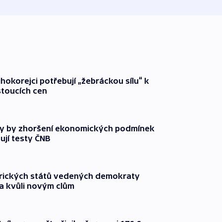
ihokorejci potřebují „žebráckou sílu“ k
stoucích cen
y by zhoršení ekonomických podmínek
ují testy ČNB
rických států vedených demokraty
a kvůli novým clům