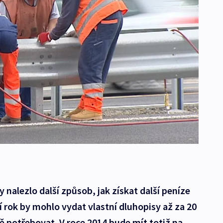
 nalezlo další způsob, jak získat další peníze
í rok by mohlo vydat vlastní dluhopisy až za 20
ě potřebovat. V roce 2014 bude mít totiž na