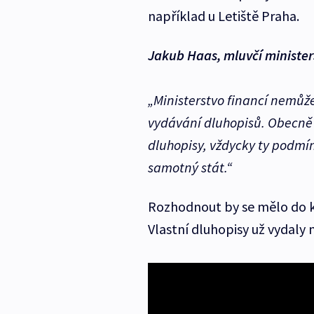
například u Letiště Praha.
Jakub Haas, mluvčí ministers
„Ministerstvo financí nemů
vydávání dluhopisů. Obecně l
dluhopisy, vždycky ty podmín
samotný stát.“
Rozhodnout by se mělo do k
Vlastní dluhopisy už vydaly 