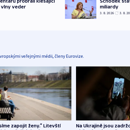
Schodek stát
ntářů probrali klesající
miliardy
 vlny veder
3. 8. 2026
3. 8. 2
vropskými veřejnými médii, členy Eurovize.
íme zapojit ženy.“ Litevští
Na Ukrajině jsou zadrž