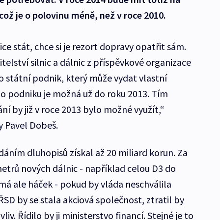
 což je o polovinu méně, než v roce 2010.
ce stát, chce si je rezort dopravy opatřit sám.
telství silnic a dálnic z příspěvkové organizace
 státní podnik, který může vydat vlastní
ho podniku je možná už do roku 2013. Tím
í by již v roce 2013 bylo možné využít,“
 Pavel Dobeš.
dáním dluhopisů získal až 20 miliard korun. Za
metrů nových dálnic - například celou D3 do
 má ale háček - pokud by vláda neschválila
ŘSD by se stala akciová společnost, ztratil by
iv. Řídilo by ji ministerstvo financí. Stejné je to