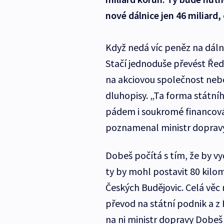
nové dálnice jen 46 miliard,
Když nedá víc peněz na dálni
Stačí jednoduše převést Ředi
na akciovou společnost nebo
dluhopisy. „Ta forma státní
pádem i soukromé financován
poznamenal ministr dopravy
Dobeš počítá s tím, že by vy
ty by mohl postavit 80 kilo
Českých Budějovic. Celá věc
převod na státní podnik a z 
na ni ministr dopravy Dobeš vl