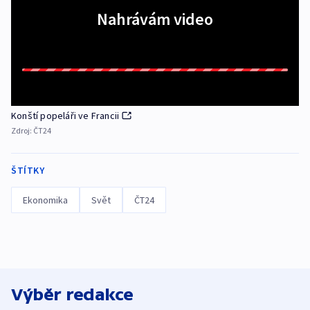
Nahrávám video
Konští popeláři ve Francii
Zdroj:
ČT24
ŠTÍTKY
Ekonomika
Svět
ČT24
Výběr redakce