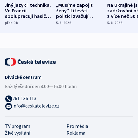
Jiný jazyk i technika.
„Musíme zapojit
Na Ukrajině j
Ve Francii
ženy.“ Litevští
zadržováni o
spolupracují hasiči z
politici zvažují
z více než 50 
různých zemí
dohodu o
Bojovali na s
před 9
h
5. 8. 2026
5. 8. 2026
demografii
Ruska
Divácké centrum
každý všední den:
8:00—16:00 hodin
261 136 113
info@ceskatelevize.cz
TV program
Pro média
Živé vysílání
Reklama