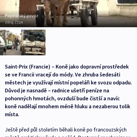
Popelářský povoz
Zdroj:
ČT24
Saint-Prix (Francie) – Koně jako dopravní prostředek
se ve Francii vracejí do módy. Ve zhruba šedesáti
městech je využívají místní popeláři ke svozu odpadu.
Důvod je nasnadě – radnice ušetří peníze na
pohonných hmotách, ovzduší bude čistší a navíc
koně nadělají mnohem méně hluku a nezaberou tolik
místa.
Ještě před půl stoletím běhali koně po francouzských