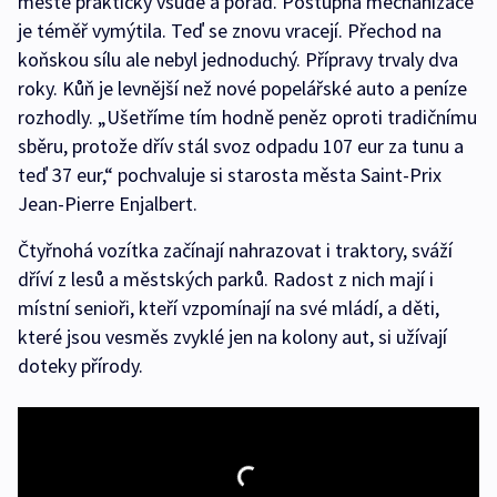
městě prakticky všude a pořád. Postupná mechanizace
je téměř vymýtila. Teď se znovu vracejí. Přechod na
koňskou sílu ale nebyl jednoduchý. Přípravy trvaly dva
roky. Kůň je levnější než nové popelářské auto a peníze
rozhodly. „Ušetříme tím hodně peněz oproti tradičnímu
sběru, protože dřív stál svoz odpadu 107 eur za tunu a
teď 37 eur,“ pochvaluje si starosta města Saint-Prix
Jean-Pierre Enjalbert.
Čtyřnohá vozítka začínají nahrazovat i traktory, sváží
dříví z lesů a městských parků. Radost z nich mají i
místní senioři, kteří vzpomínají na své mládí, a děti,
které jsou vesměs zvyklé jen na kolony aut, si užívají
doteky přírody.