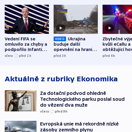
Vedení FIFA se
Ukrajina
Zbytečné výj
VIDEO
omluvilo za chyby a
buduje další
kvůli eCallu a
podpořilo Infantina.
opevnění na hranici
obtěžující ho
UEFA trvá na
s Běloruskem
zdržují záchr
včera
před 2
h
před 3
h
před 4
h
bojkotu
Aktuálně z rubriky
Ekonomika
Za dotační podvod ohledně
Technologického parku poslal soud
do vězení dva muže
včera
před 9
h
Evropská unie má rekordně nízké
zásoby zemního plynu