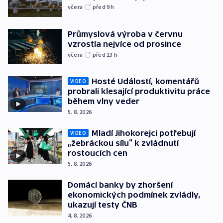
včera
před 9
h
Průmyslová výroba v červnu
vzrostla nejvíce od prosince
včera
před 13
h
Hosté Událostí, komentářů
VIDEO
probrali klesající produktivitu práce
během vlny veder
5. 8. 2026
Mladí Jihokorejci potřebují
VIDEO
„žebráckou sílu“ k zvládnutí
rostoucích cen
5. 8. 2026
Domácí banky by zhoršení
ekonomických podmínek zvládly,
ukazují testy ČNB
4. 8. 2026