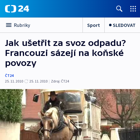
Sport
SLEDOVAT
Rubriky
Jak ušetřit za svoz odpadu?
Francouzi sázejí na koňské
povozy
ČT24
25. 11. 2010
25. 11. 2010
|
Zdroj:
ČT24