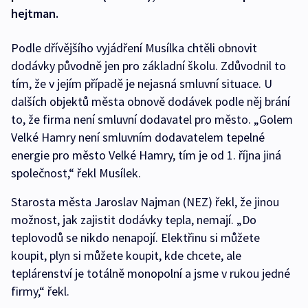
hejtman.
Podle dřívějšího vyjádření Musílka chtěli obnovit
dodávky původně jen pro základní školu. Zdůvodnil to
tím, že v jejím případě je nejasná smluvní situace. U
dalších objektů města obnově dodávek podle něj brání
to, že firma není smluvní dodavatel pro město. „Golem
Velké Hamry není smluvním dodavatelem tepelné
energie pro město Velké Hamry, tím je od 1. října jiná
společnost,“ řekl Musílek.
Starosta města Jaroslav Najman (NEZ) řekl, že jinou
možnost, jak zajistit dodávky tepla, nemají. „Do
teplovodů se nikdo nenapojí. Elektřinu si můžete
koupit, plyn si můžete koupit, kde chcete, ale
teplárenství je totálně monopolní a jsme v rukou jedné
firmy,“ řekl.