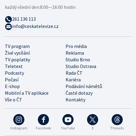
každý všední den:
8:00—16:00 hodin
261 136 113
info@ceskatelevize.cz
TV program
Pro média
Živé vysílání
Reklama
TV poplatky
Studio Brno
Teletext
Studio Ostrava
Podcasty
Rada ČT
Počasí
Kariéra
E-shop
Podávání námětů
Mobilní a TV aplikace
Časté dotazy
Vše o ČT
Kontakty
Instagram
Facebook
YouTube
X
Threads