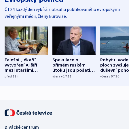
ČT24 každý den vybírá z obsahu publikovaného evropskými
veřejnými médii, členy Eurovize.
Falešní „lékaři“
Spekulace o
Pobyt u vodn
vytvoření AI šíří
přímém ruském
ploch zvyšuje
mezi staršími
útoku jsou pošetilé,
duševní poho
Poláky nebezpečné
míní estonský
ukázala
před 12
h
včera v 17:11
včera v 07:30
zdravotní rady
bezpečnostní
mezinárodní 
expert
Divácké centrum