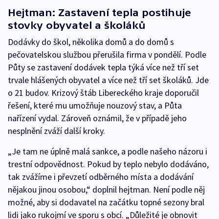
Hejtman: Zastavení tepla postihuje
stovky obyvatel a školáků
Dodávky do škol, několika domů a do domů s
pečovatelskou službou přerušila firma v pondělí. Podle
Půty se zastavení dodávek tepla týká více než tří set
trvale hlášených obyvatel a více než tří set školáků. Jde
o 21 budov. Krizový štáb Libereckého kraje doporučil
řešení, které mu umožňuje nouzový stav, a Půta
nařízení vydal. Zároveň oznámil, že v případě jeho
nesplnění zváží další kroky.
„Je tam ne úplně malá sankce, a podle našeho názoru i
trestní odpovědnost. Pokud by teplo nebylo dodáváno,
tak zvážíme i převzetí odběrného místa a dodávání
nějakou jinou osobou,“ doplnil hejtman. Není podle něj
možné, aby si dodavatel na začátku topné sezony bral
lidi jako rukojmí ve sporu s obcí. „Důležité je obnovit