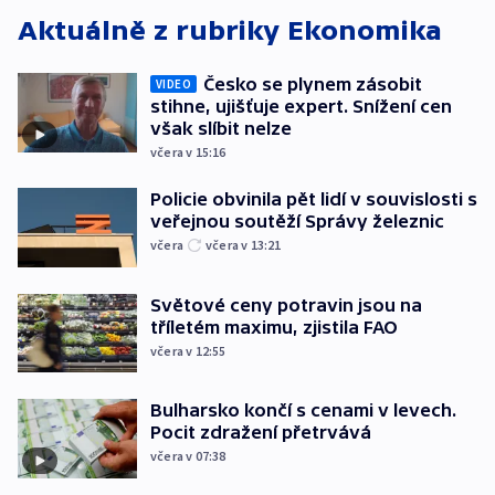
Aktuálně z rubriky
Ekonomika
Česko se plynem zásobit
VIDEO
stihne, ujišťuje expert. Snížení cen
však slíbit nelze
včera v 15:16
Policie obvinila pět lidí v souvislosti s
veřejnou soutěží Správy železnic
včera
včera v 13:21
Světové ceny potravin jsou na
tříletém maximu, zjistila FAO
včera v 12:55
Bulharsko končí s cenami v levech.
Pocit zdražení přetrvává
včera v 07:38