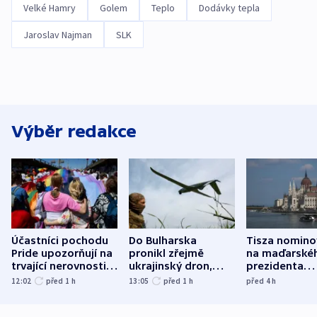
Velké Hamry
Golem
Teplo
Dodávky tepla
Jaroslav Najman
SLK
Výběr redakce
Účastníci pochodu
Do Bulharska
Tisza nomino
Pride upozorňují na
pronikl zřejmě
na maďarské
trvající nerovnosti i
ukrajinský dron,
prezidenta
společenskou
explodoval kilometr
bývalého šéf
12:02
před 1
h
13:05
před 1
h
před 4
h
atmosféru
od plynovodu
nejvyššího s