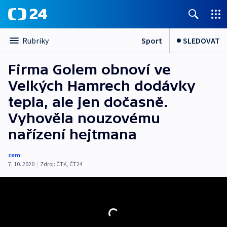
Sport
SLEDOVAT
Rubriky
Firma Golem obnoví ve
Velkých Hamrech dodávky
tepla, ale jen dočasně.
Vyhověla nouzovému
nařízení hejtmana
zem
7. 10. 2020
|
Zdroj:
ČTK
,
ČT24