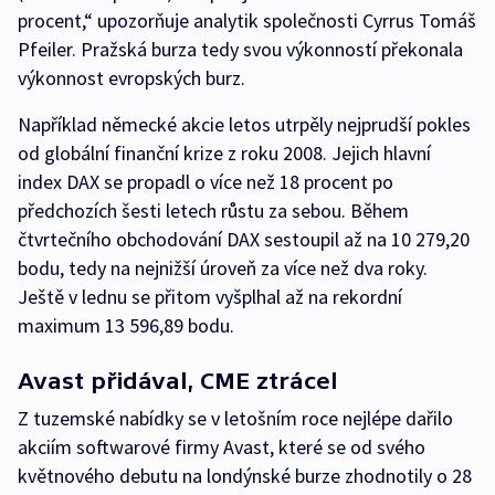
procent,“ upozorňuje analytik společnosti Cyrrus Tomáš
Pfeiler. Pražská burza tedy svou výkonností překonala
výkonnost evropských burz.
Například německé akcie letos utrpěly nejprudší pokles
od globální finanční krize z roku 2008. Jejich hlavní
index DAX se propadl o více než 18 procent po
předchozích šesti letech růstu za sebou. Během
čtvrtečního obchodování DAX sestoupil až na 10 279,20
bodu, tedy na nejnižší úroveň za více než dva roky.
Ještě v lednu se přitom vyšplhal až na rekordní
maximum 13 596,89 bodu.
Avast přidával, CME ztrácel
Z tuzemské nabídky se v letošním roce nejlépe dařilo
akciím softwarové firmy Avast, které se od svého
květnového debutu na londýnské burze zhodnotily o 28