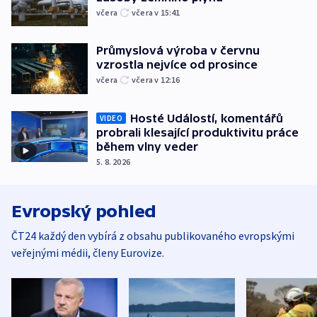
včera
včera v 15:41
Průmyslová výroba v červnu
vzrostla nejvíce od prosince
včera
včera v 12:16
Hosté Událostí, komentářů
VIDEO
probrali klesající produktivitu práce
během vlny veder
5. 8. 2026
Evropský pohled
ČT24 každý den vybírá z obsahu publikovaného evropskými
veřejnými médii, členy Eurovize.