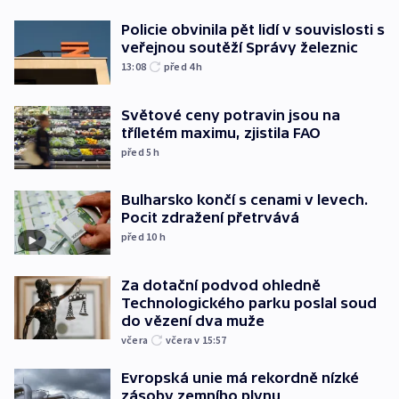
Policie obvinila pět lidí v souvislosti s
veřejnou soutěží Správy železnic
13:08
před 4
h
Světové ceny potravin jsou na
tříletém maximu, zjistila FAO
před 5
h
Bulharsko končí s cenami v levech.
Pocit zdražení přetrvává
před 10
h
Za dotační podvod ohledně
Technologického parku poslal soud
do vězení dva muže
včera
včera v 15:57
Evropská unie má rekordně nízké
zásoby zemního plynu