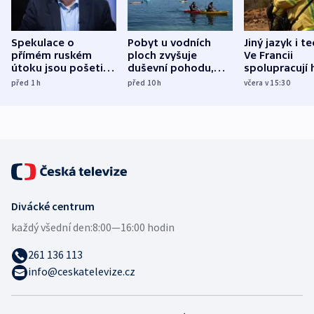
Spekulace o
Pobyt u vodních
Jiný jazyk i t
přímém ruském
ploch zvyšuje
Ve Francii
útoku jsou pošetilé,
duševní pohodu,
spolupracují h
míní estonský
ukázala
různých zemí
před 1
h
před 10
h
včera v 15:30
bezpečnostní
mezinárodní studie
expert
Divácké centrum
každý všední den:
8:00—16:00 hodin
261 136 113
info@ceskatelevize.cz