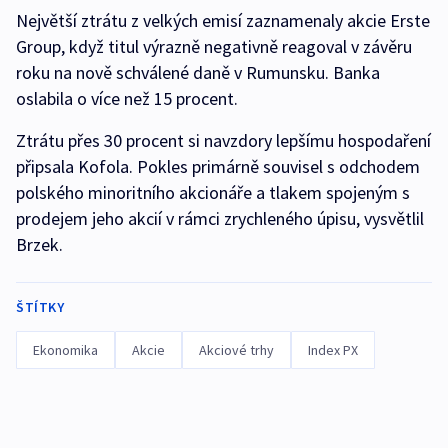
Největší ztrátu z velkých emisí zaznamenaly akcie Erste
Group, když titul výrazně negativně reagoval v závěru
roku na nově schválené daně v Rumunsku. Banka
oslabila o více než 15 procent.
Ztrátu přes 30 procent si navzdory lepšímu hospodaření
připsala Kofola. Pokles primárně souvisel s odchodem
polského minoritního akcionáře a tlakem spojeným s
prodejem jeho akcií v rámci zrychleného úpisu, vysvětlil
Brzek.
ŠTÍTKY
Ekonomika
Akcie
Akciové trhy
Index PX