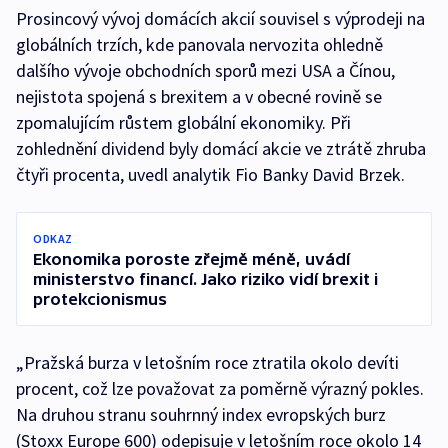
Prosincový vývoj domácích akcií souvisel s výprodeji na
globálních trzích, kde panovala nervozita ohledně
dalšího vývoje obchodních sporů mezi USA a Čínou,
nejistota spojená s brexitem a v obecné rovině se
zpomalujícím růstem globální ekonomiky. Při
zohlednění dividend byly domácí akcie ve ztrátě zhruba
čtyři procenta, uvedl analytik Fio Banky David Brzek.
ODKAZ
Ekonomika poroste zřejmě méně, uvádí
ministerstvo financí. Jako riziko vidí brexit i
protekcionismus
„Pražská burza v letošním roce ztratila okolo devíti
procent, což lze považovat za poměrně výrazný pokles.
Na druhou stranu souhrnný index evropských burz
(Stoxx Europe 600) odepisuje v letošním roce okolo 14