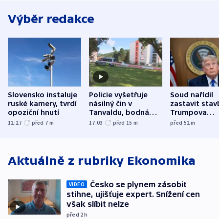
Výběr redakce
Slovensko instaluje
Policie vyšetřuje
Soud nařídil
ruské kamery, tvrdí
násilný čin v
zastavit stav
opoziční hnutí
Tanvaldu, bodná
Trumpova
zranění při něm
tanečního sá
12:27
před 7
m
17:03
před 15
m
před 52
m
utrpěli tři lidé
Aktuálně z rubriky
Ekonomika
Česko se plynem zásobit
VIDEO
stihne, ujišťuje expert. Snížení cen
však slíbit nelze
před 2
h