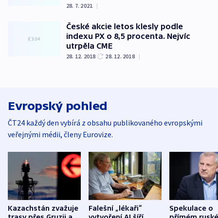
28. 7. 2021
|
České akcie letos klesly podle
indexu PX o 8,5 procenta. Nejvíc
utrpěla CME
28. 12. 2018
28. 12. 2018
|
Evropský pohled
ČT24 každý den vybírá z obsahu publikovaného evropskými
veřejnými médii, členy Eurovize.
Kazachstán zvažuje
Falešní „lékaři“
Spekulace o
trasy přes Gruzii a
vytvoření AI šíří
přímém rusk