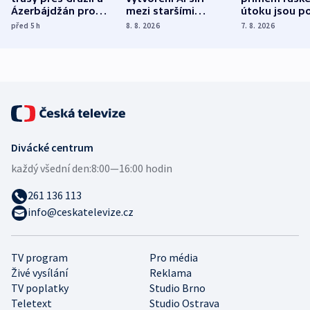
Ázerbájdžán pro
mezi staršími
útoku jsou po
vývoz ropy do
Poláky nebezpečné
míní estonsk
před 5
h
8. 8. 2026
7. 8. 2026
Evropy
zdravotní rady
bezpečnostn
expert
Divácké centrum
každý všední den:
8:00—16:00 hodin
261 136 113
info@ceskatelevize.cz
TV program
Pro média
Živé vysílání
Reklama
TV poplatky
Studio Brno
Teletext
Studio Ostrava