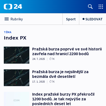
Sport
SLEDOVAT
Rubriky
TÉMA
Index PX
Pražská burza poprvé ve své historii
zavřela nad hranicí 2200 bodů
24. 7. 2025
|
ČTK
Pražská burza je nejsilnější za
bezmála dvě desetiletí
17. 1. 2025
|
ČTK
Index pražské burzy PX překročil
1200 bodů. Je tak nejvýše za
posledních deset let