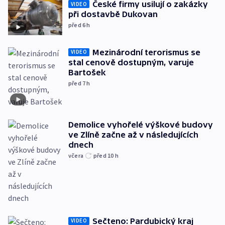
České firmy usilují o zakázky
VIDEO
při dostavbě Dukovan
před 6
h
Mezinárodní terorismus se
VIDEO
stal cenově dostupným, varuje
Bartošek
před 7
h
Demolice vyhořelé výškové budovy
ve Zlíně začne až v následujících
dnech
včera
před 10
h
Sečteno: Pardubický kraj
VIDEO