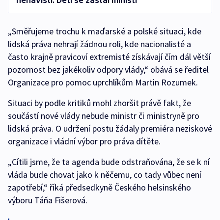
nenávisti. Dětí se zastal ministr
„Směřujeme trochu k maďarské a polské situaci, kde
lidská práva nehrají žádnou roli, kde nacionalisté a
často krajně pravicoví extremisté získávají čím dál větší
pozornost bez jakékoliv odpory vlády,“ obává se ředitel
Organizace pro pomoc uprchlíkům Martin Rozumek.
Situaci by podle kritiků mohl zhoršit právě fakt, že
součástí nové vlády nebude ministr či ministryně pro
lidská práva. O udržení postu žádaly premiéra neziskové
organizace i vládní výbor pro práva dítěte.
„Cítili jsme, že ta agenda bude odstraňována, že se k ní
vláda bude chovat jako k něčemu, co tady vůbec není
zapotřebí,“ říká předsedkyně Českého helsinského
výboru Táňa Fišerová.