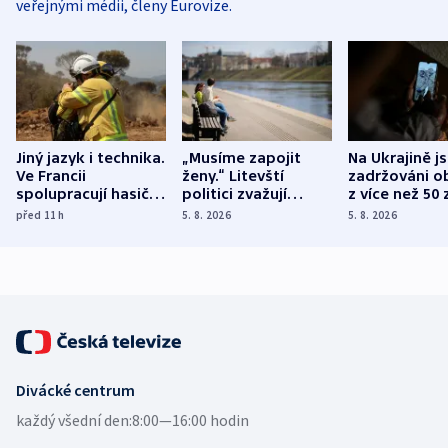
veřejnými médii, členy Eurovize.
Jiný jazyk i technika.
„Musíme zapojit
Na Ukrajině j
Ve Francii
ženy.“ Litevští
zadržováni o
spolupracují hasiči z
politici zvažují
z více než 50 
různých zemí
dohodu o
Bojovali na s
před 11
h
5. 8. 2026
5. 8. 2026
demografii
Ruska
Divácké centrum
každý všední den:
8:00—16:00 hodin