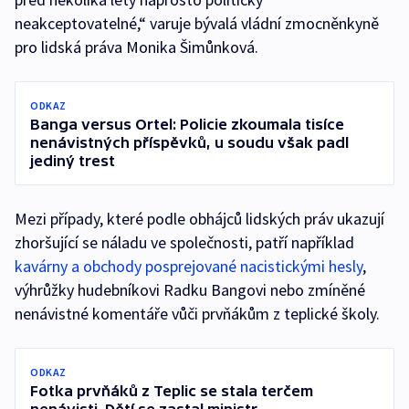
neakceptovatelné,“ varuje bývalá vládní zmocněnkyně
pro lidská práva Monika Šimůnková.
ODKAZ
Banga versus Ortel: Policie zkoumala tisíce
nenávistných příspěvků, u soudu však padl
jediný trest
Mezi případy, které podle obhájců lidských práv ukazují
zhoršující se náladu ve společnosti, patří například
kavárny a obchody posprejované nacistickými hesly
,
výhrůžky hudebníkovi Radku Bangovi nebo zmíněné
nenávistné komentáře vůči prvňákům z teplické školy.
ODKAZ
Fotka prvňáků z Teplic se stala terčem