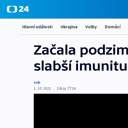
Hlavní události
Ukrajina
Volby
Domácí
Začala podzimn
slabší imunitu
sob
1. 10. 2021
|
Zdroj:
ČT24