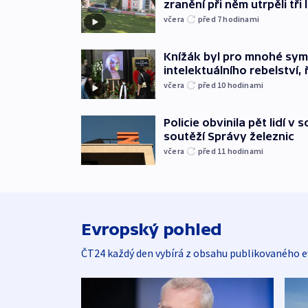
zranění při něm utrpěli tři 
včera
před 7
hodinami
Knížák byl pro mnohé sy
intelektuálního rebelství, 
včera
před 10
hodinami
Policie obvinila pět lidí v 
soutěží Správy železnic
včera
před 11
hodinami
Evropský pohled
ČT24 každý den vybírá z obsahu publikovaného e