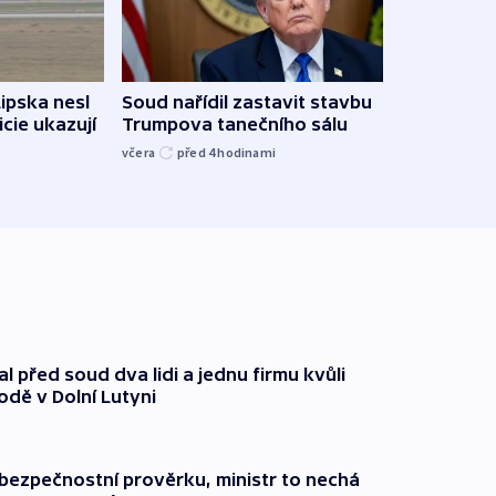
Lipska nesl
Soud nařídil zastavit stavbu
Žido
icie ukazují
Trumpova tanečního sálu
břehu
kriti
včera
před 4
hodinami
před 4
l před soud dva lidi a jednu firmu kvůli
odě v Dolní Lutyni
l bezpečnostní prověrku, ministr to nechá