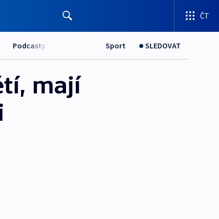
ČT
Podcasty
Sport
SLEDOVAT
í, mají
i