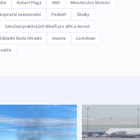
tém
Robert Plaga
ANO
Ministerstvo školství
espirační onemocnění
Pediatři
Školky
Sdružení praktických lékařů pro děti a dorost
Základní škola Ohradní
Imunita
Lockdown
Rodiče