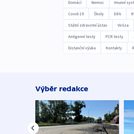
Domácí
Nemoc
Imunní sys
Covid-19
Školy
Děti
R
Státní zdravotní ústav
Viróza
Antigenní testy
PCR testy
Distanční výuka
Kontakty
Výběr redakce