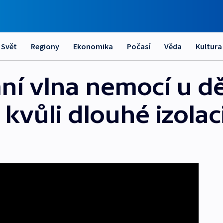
Svět
Regiony
Ekonomika
Počasí
Věda
Kultura
í vlna nemocí u dět
 kvůli dlouhé izolac