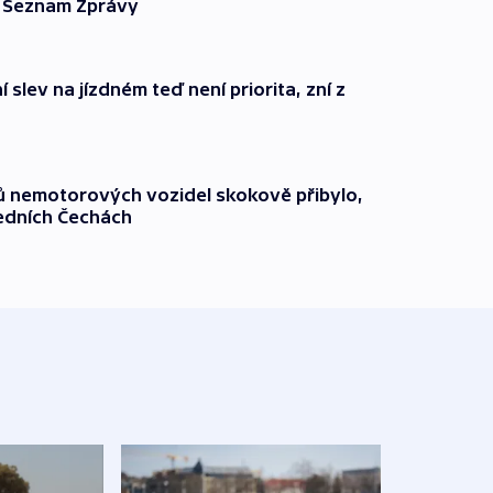
ší Seznam Zprávy
 slev na jízdném teď není priorita, zní z
čů nemotorových vozidel skokově přibylo,
ředních Čechách