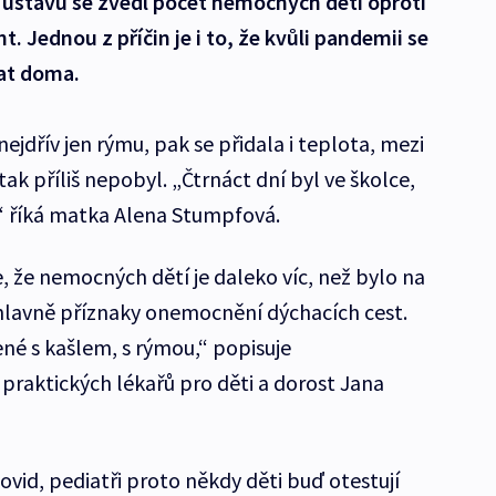
 ústavu se zvedl počet nemocných dětí oproti
 Jednou z příčin je i to, že kvůli pandemii se
at doma.
ejdřív jen rýmu, pak se přidala i teplota, mezi
ak příliš nepobyl. „Čtrnáct dní byl ve školce,
u,“ říká matka Alena Stumpfová.
, že nemocných dětí je daleko víc, než bylo na
 hlavně příznaky onemocnění dýchacích cest.
ené s kašlem, s rýmou,“ popisuje
raktických lékařů pro děti a dorost Jana
vid, pediatři proto někdy děti buď otestují