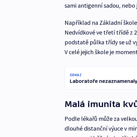
sami antigenní sadou, nebo j
Například na Základní škole 
Nedvídkové ve třetí třídě z 22
podstatě půlka třídy se už v
V celé jejich škole je momen
ODKAZ
Laboratoře nezaznamenaly v
Malá imunita kv
Podle lékařů může za velkou 
dlouhé distanční výuce v mi