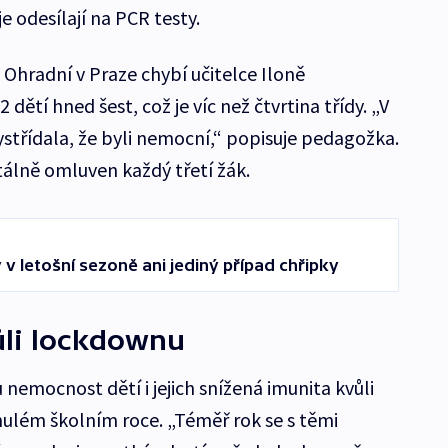
e odesílají na PCR testy.
Ohradní v Praze chybí učitelce Iloně
 dětí hned šest, což je víc než čtvrtina třídy. „V
ystřídala, že byli nemocní,“ popisuje pedagožka.
tálně omluven každý třetí žák.
 letošní sezoně ani jediný případ chřipky
ůli lockdownu
nemocnost dětí i jejich snížená imunita kvůli
nulém školním roce. „Téměř rok se s těmi