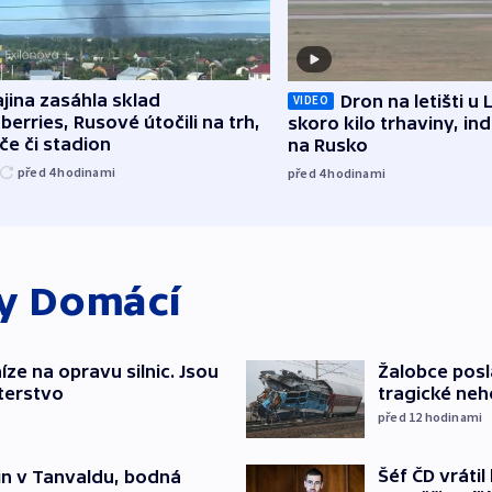
jina zasáhla sklad
Dron na letišti u 
VIDEO
berries, Rusové útočili na trh,
skoro kilo trhaviny, ind
če či stadion
na Rusko
před 4
hodinami
před 4
hodinami
ky
Domácí
íze na opravu silnic. Jsou
Žalobce posla
terstvo
tragické neh
před 12
hodinami
Šéf ČD vráti
čin v Tanvaldu, bodná