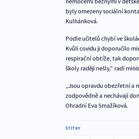
nemocemi běžnými v dětské 
byly omezeny sociální konta
Kulhánková.
Podle učitelů chybí ve školác
Kvůli covidu ji doporučilo mi
respirační obtíže, tak dop
školy raději nešly,“ radí min
„Jsou opravdu obezřetní a my
zodpovědně a nechávají doma
Ohradní Eva Smažíková.
ŠTÍTKY