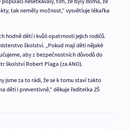
populaci nesetkávaly, tím, že byly doma, že
kty, tak neměly možnost,“ vysvětluje lékařka
h hodně dětí i kvůli opatrnosti jejich rodičů.
nisterstvo školství. „Pokud mají děti nějaké
oručujeme, aby z bezpečnostních důvodů do
istr školství Robert Plaga (za ANO).
 jsme za to rádi, že se k tomu staví takto
 děti i preventivně,“ děkuje ředitelka ZŠ