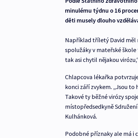
Podle Státního zdravotního
minulému týdnu o 16 procent.
děti musely dlouho vzděláv
Například tříletý David měl n
spolužáky v mateřské škole t
tak asi chytil nějakou viróz
Chlapcova lékařka potvrzuje
konci září zvykem. „Jsou to
Takové ty běžné virózy spoj
místopředsedkyně Sdružení p
Kulhánková.
Podobné příznaky ale má i co