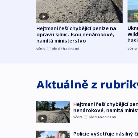
Ukra
Hejtmani řeší chybějící peníze na
Wild
opravu silnic. Jsou nenárokové,
hasi
namítá ministerstvo
včera
včera
před 4
hodinami
Aktuálně z rubri
Hejtmani řeší chybějící pen
nenárokové, namítá minis
včera
před 4
hodinami
Policie vyšetřuje násilný 