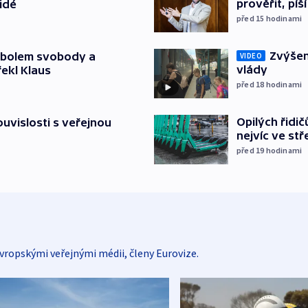
prověřit, pí
lidé
před 15
hodinami
Zvýšení
mbolem svobody a
VIDEO
vlády
řekl Klaus
před 18
hodinami
Opilých řidi
souvislosti s veřejnou
nejvíc ve st
před 19
hodinami
vropskými veřejnými médii, členy Eurovize.