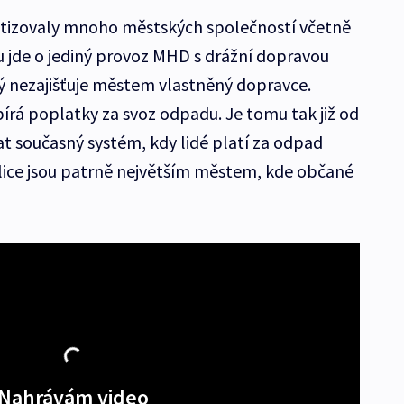
vatizovaly mnoho městských společností včetně
 jde o jediný provoz MHD s drážní dopravou
rý nezajišťuje městem vlastněný dopravce.
rá poplatky za svoz odpadu. Je tomu tak již od
at současný systém, kdy lidé platí za odpad
lice jsou patrně největším městem, kde občané
Nahrávám video