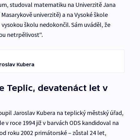
m, studoval matematiku na Univerzitě Jana
 Masarykově univerzitě) a na Vysoké škole
 vysokou školu nedokončil. Sám uváděl, že
ou netrpělivost“.
roslav Kubera
le Teplic, devatenáct let v
oupil Jaroslav Kubera na teplický městský úřad,
le v roce 1994 již v barvách ODS kandidoval na
 od roku 2002 primátorské – zůstal 24 let,