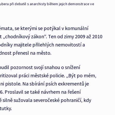
Kubera při debatě s anarchisty během jejich demonstrace ve
émata, se kterými se potýkal v komunální
t „chodníkový zákon“. Ten od zimy 2009 až 2010
odníky majitele přilehlých nemovitostí a
dnost přenesl na město.
udil pozornost svojí snahou o snížení
kritizoval práci městské policie. „Být po mém,
i pistole. Na sbírání psích exkrementů je
06. Proslavil se také návrhem na řešení
ě silně sužovala severočeské pohraničí, kdy
tutky.