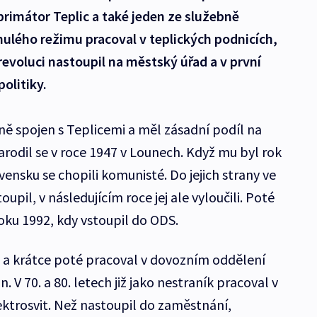
rimátor Teplic a také jeden ze služebně
nulého režimu pracoval v teplických podnicích,
revoluci nastoupil na městský úřad a v první
politiky.
ně spojen s Teplicemi a měl zásadní podíl na
narodil se v roce 1947 v Lounech. Když mu byl rok
vensku se chopili komunisté. Do jejich strany ve
oupil, v následujícím roce jej ale vyloučili. Poté
oku 1992, kdy vstoupil do ODS.
 a krátce poté pracoval v dovozním oddělení
. V 70. a 80. letech již jako nestraník pracoval v
ktrosvit. Než nastoupil do zaměstnání,