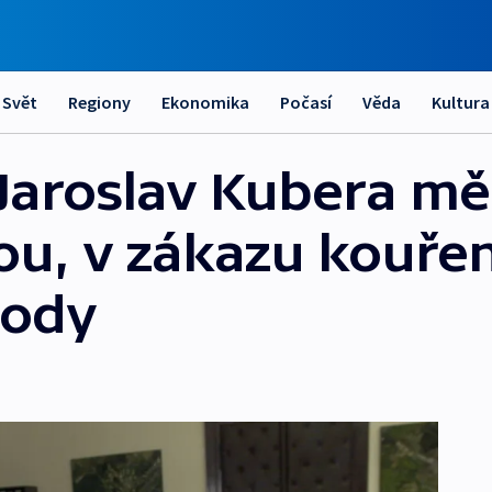
Svět
Regiony
Ekonomika
Počasí
Věda
Kultura
l Jaroslav Kubera mě
ou, v zákazu kouřen
body