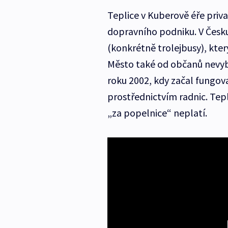
Teplice v Kuberově éře pri
dopravního podniku. V Česku
(konkrétně trolejbusy), kte
Město také od občanů nevybí
roku 2002, kdy začal fungov
prostřednictvím radnic. Tep
„za popelnice“ neplatí.