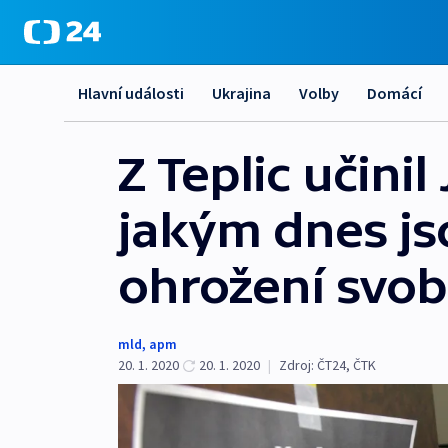
Hlavní události
Ukrajina
Volby
Domácí
Z Teplic učini
jakým dnes js
ohrožení svo
mld
,
apm
20. 1. 2020
20. 1. 2020
|
Zdroj:
ČT24
,
ČTK