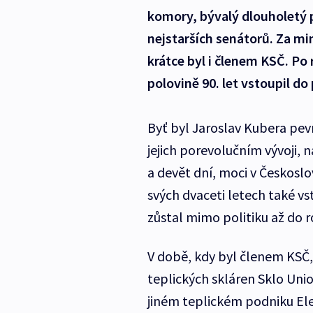
komory, bývalý dlouholetý p
nejstarších senátorů. Za mi
krátce byl i členem KSČ. Po 
polovině 90. let vstoupil do 
Byť byl Jaroslav Kubera pev
jejich porevolučním vývoji, 
a devět dní, moci v Českoslo
svých dvaceti letech také vst
zůstal mimo politiku až do r
V době, kdy byl členem KSČ,
teplických skláren Sklo Union
jiném teplickém podniku Ele