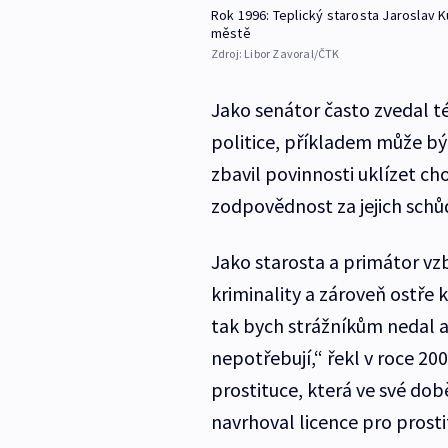
Rok 1996: Teplický starosta Jaroslav 
městě
Zdroj:
Libor Zavoral/ČTK
Jako senátor často zvedal t
politice, příkladem může bý
zbavil povinnosti uklízet ch
zodpovědnost za jejich schů
Jako starosta a primátor vzb
kriminality a zároveň ostře 
tak bych strážníkům nedal an
nepotřebují,“ řekl v roce 20
prostituce, která ve své dob
navrhoval licence pro prosti