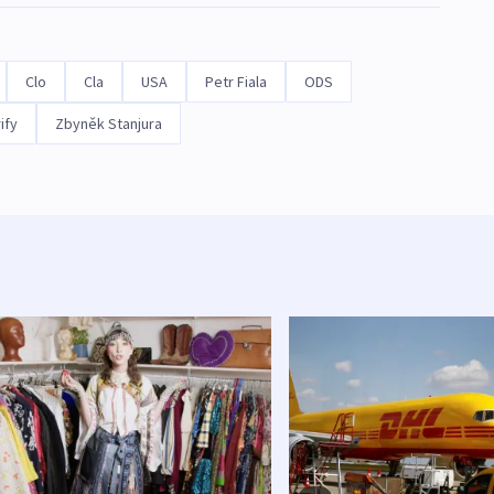
Clo
Cla
USA
Petr Fiala
ODS
ify
Zbyněk Stanjura