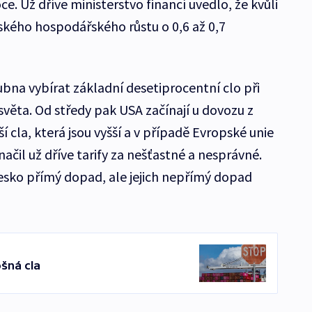
e. Už dříve ministerstvo financí uvedlo, že kvůli
kého hospodářského růstu o 0,6 až 0,7
ubna vybírat základní desetiprocentní clo při
věta. Od středy pak USA začínají u dovozu z
í cla, která jsou vyšší a v případě Evropské unie
načil už dříve tarify za nešťastné a nesprávné.
esko přímý dopad, ale jejich nepřímý dopad
ošná cla