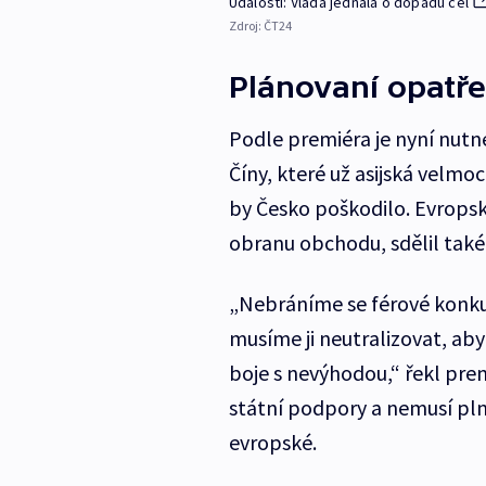
Události: Vláda jednala o dopadu cel
Zdroj:
ČT24
Plánovaní opatře
Podle premiéra je nyní nutn
Číny, které už asijská velm
by Česko poškodilo. Evropsk
obranu obchodu, sdělil také 
„Nebráníme se férové konku
musíme ji neutralizovat, ab
boje s nevýhodou,“ řekl prem
státní podpory a nemusí pln
evropské.