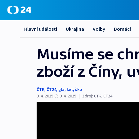
Hlavní události
Ukrajina
Volby
Domácí
Musíme se chr
zboží z Číny, u
ČTK
,
ČT24
,
gla
,
ket
,
ško
9. 4. 2025
9. 4. 2025
|
Zdroj:
ČTK
,
ČT24