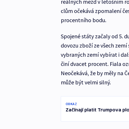
reálných mezd v letošním roc
clům očekává zpomalení čes
procentního bodu.
Spojené státy začaly od 5. d
dovozu zboží ze všech zemí s
vybraných zemí vybírat i dalš
činí dvacet procent. Fiala oz
Neočekává, že by měly na Č
může být velmi silný.
ODKAZ
Začínají platit Trumpova pl