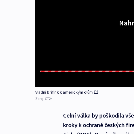
Nahr
Vladní brífink k americkým clům
Zdroj:
ČT24
Celní válka by poškodila vše
kroky k ochraně českých fir