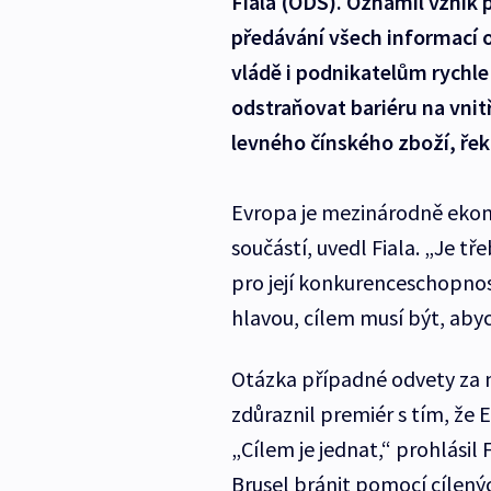
Fiala (ODS). Oznámil vznik p
předávání všech informací o
vládě i podnikatelům rychle
odstraňovat bariéru na vnit
levného čínského zboží, řek
Evropa je mezinárodně ekonom
součástí, uvedl Fiala. „Je tř
pro její konkurenceschopnos
hlavou, cílem musí být, abyc
Otázka případné odvety za n
zdůraznil premiér s tím, že 
„Cílem je jednat,“ prohlásil
Brusel bránit pomocí cílený