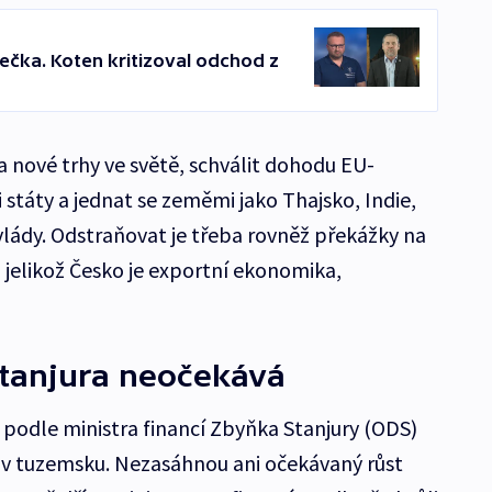
rečka. Koten kritizoval odchod z
na nové trhy ve světě, schválit dohodu EU-
táty a jednat se zeměmi jako Thajsko, Indie,
 vlády. Odstraňovat je třeba rovněž překážky na
 jelikož Česko je exportní ekonomika,
Stanjura neočekává
 podle ministra financí Zbyňka Stanjury (ODS)
 v tuzemsku. Nezasáhnou ani očekávaný růst