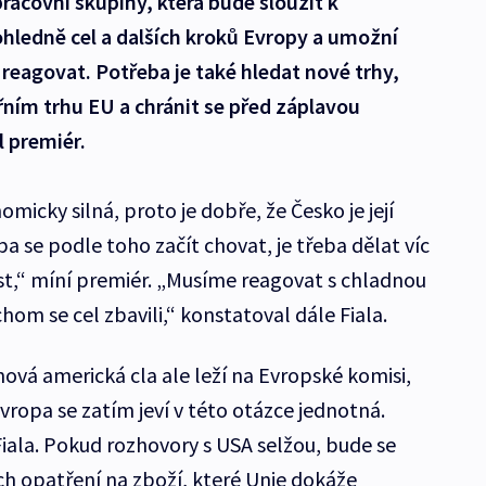
racovní skupiny, která bude sloužit k
hledně cel a dalších kroků Evropy a umožní
 reagovat. Potřeba je také hledat nové trhy,
řním trhu EU a chránit se před záplavou
l premiér.
icky silná, proto je dobře, že Česko je její
eba se podle toho začít chovat, je třeba dělat víc
t,“ míní premiér. „Musíme reagovat s chladnou
hom se cel zbavili,“ konstatoval dále Fiala.
ová americká cla ale leží na Evropské komisi,
Evropa se zatím jeví v této otázce jednotná.
 Fiala. Pokud rozhovory s USA selžou, bude se
ch opatření na zboží, které Unie dokáže