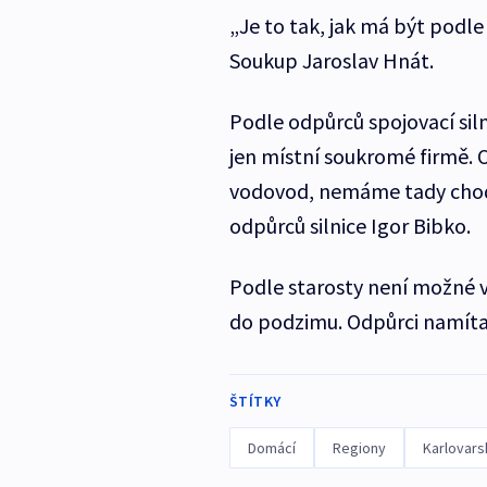
„Je to tak, jak má být podl
Soukup Jaroslav Hnát.
Podle odpůrců spojovací siln
jen místní soukromé firmě.
vodovod, nemáme tady chodní
odpůrců silnice Igor Bibko.
Podle starosty není možné v
do podzimu. Odpůrci namítají,
ŠTÍTKY
Domácí
Regiony
Karlovars