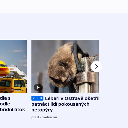
dla s
Lékaři v Ostravě ošetřili už
Koali
VIDEO
podle
patnáct lidí pokousaných
novel
bridní útok
netopýry
zájm
před 5
hodinami
před 5