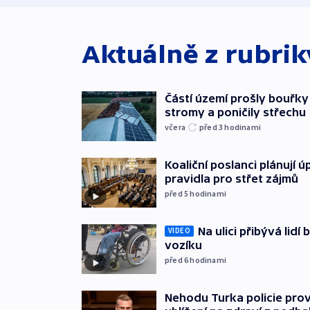
Aktuálně z rubri
Částí území prošly bouřky
stromy a poničily střechu
včera
před 3
hodinami
Koaliční poslanci plánují ú
pravidla pro střet zájmů
před 5
hodinami
Na ulici přibývá lidí
VIDEO
vozíku
před 6
hodinami
Nehodu Turka policie prov