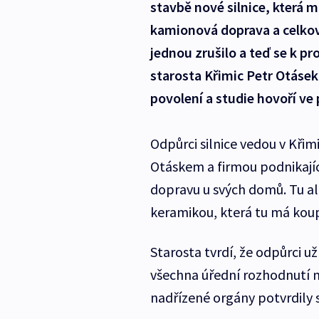
stavbě nové silnice, která m
kamionová doprava a celkové
jednou zrušilo a teď se k pro
starosta Křimic Petr Otáse
povolení a studie hovoří ve 
Odpůrci silnice vedou v Kři
Otáskem a firmou podnikající
dopravu u svých domů. Tu al
keramikou, která tu má koup
Starosta tvrdí, že odpůrci 
všechna úřední rozhodnutí m
nadřízené orgány potvrdily s