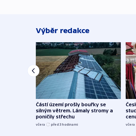
Výběr redakce
Částí území prošly bouřky se
Čes
silným větrem. Lámaly stromy a
stu
poničily střechu
cenu
včera
před 3
hodinami
včera