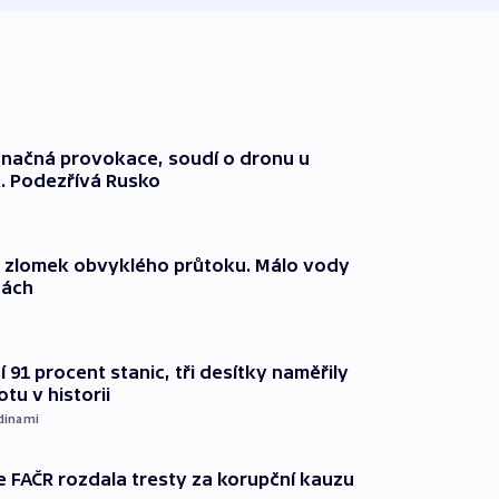
načná provokace, soudí o dronu u
. Podezřívá Rusko
n zlomek obvyklého průtoku. Málo vody
dách
 91 procent stanic, tři desítky naměřily
otu v historii
dinami
e FAČR rozdala tresty za korupční kauzu