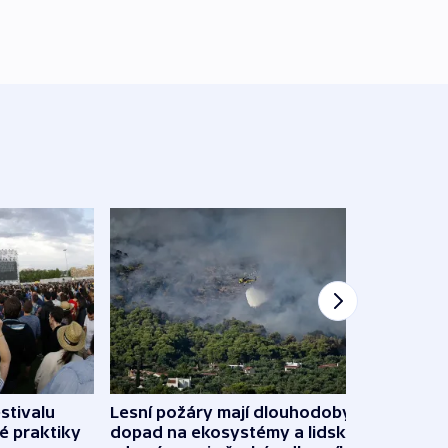
stivalu
Lesní požáry mají dlouhodobý
Ukraj
é praktiky
dopad na ekosystémy a lidské
Franc