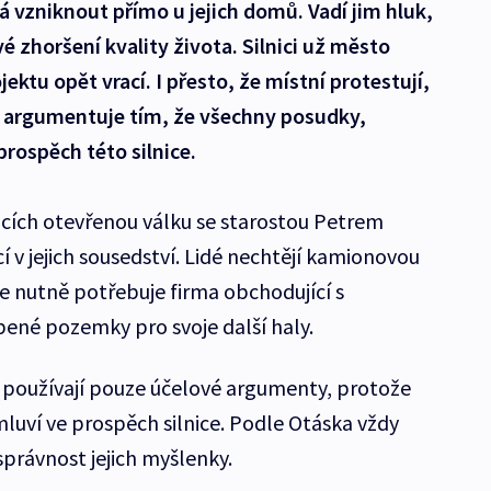
á vzniknout přímo u jejich domů. Vadí jim hluk,
 zhoršení kvality života. Silnici už město
jektu opět vrací. I přesto, že místní protestují,
k argumentuje tím, že všechny posudky,
prospěch této silnice.
micích otevřenou válku se starostou Petrem
 v jejich sousedství. Lidé nechtějí kamionovou
e nutně potřebuje firma obchodující s
ené pozemky pro svoje další haly.
už používají pouze účelové argumenty, protože
luví ve prospěch silnice. Podle Otáska vždy
právnost jejich myšlenky.