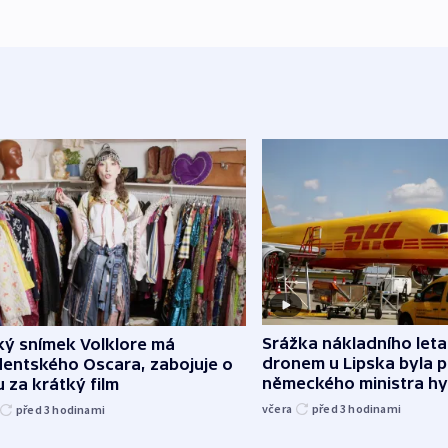
Srážka nákladního leta
ký snímek Volklore má
dronem u Lipska byla 
dentského Oscara, zabojuje o
německého ministra hy
 za krátký film
včera
před 3
hodinami
před 3
hodinami