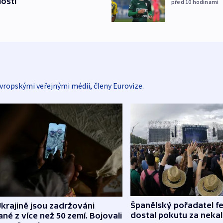
losti
před 10
hodinami
vropskými veřejnými médii, členy Eurovize.
Španělský pořadatel fe
krajině jsou zadržováni
dostal pokutu za nekal
né z více než 50 zemí. Bojovali