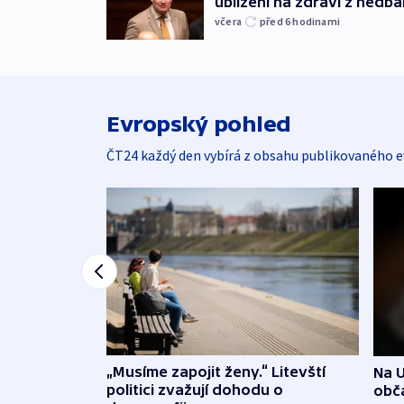
ublížení na zdraví z nedba
včera
před 6
hodinami
Evropský pohled
ČT24 každý den vybírá z obsahu publikovaného e
„Musíme zapojit ženy.“ Litevští
Na U
politici zvažují dohodu o
obča