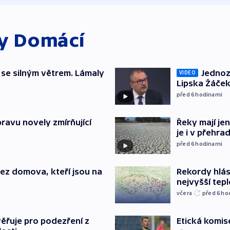
ky
Domácí
 se silným větrem. Lámaly
Jednoz
VIDEO
Lipska Žáček
před 6
hodinami
pravu novely zmírňující
Řeky mají je
je i v přehra
před 6
hodinami
Rekordy hlásí
 bez domova, kteří jsou na
nejvyšší tepl
včera
před 6
ho
Etická komis
ěřuje pro podezření z