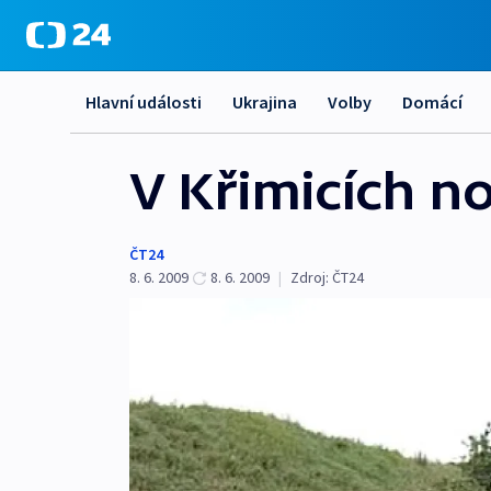
Hlavní události
Ukrajina
Volby
Domácí
V Křimicích no
ČT24
8. 6. 2009
8. 6. 2009
|
Zdroj:
ČT24