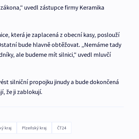
e zákona,“ uvedl zástupce firmy Keramika
ice, která je zaplacená z obecní kasy, poslouží
 Ostatní bude hlavně obtěžovat. „Nemáme tady
ky, ale budeme mít silnici,“ uvedl mluvčí
ést silniční propojku jinudy a bude dokončená
 že ji zablokují.
ký kraj
Plzeňský kraj
ČT24