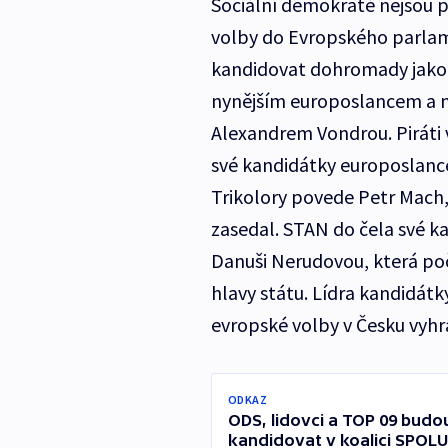
Sociální demokraté nejsou pr
volby do Evropského parlam
kandidovat dohromady jako 
nynějším europoslancem a n
Alexandrem Vondrou. Piráti 
své kandidátky europoslanc
Trikolory povede Petr Mach,
zasedal. STAN do čela své k
Danuši Nerudovou, která poč
hlavy státu. Lídra kandidát
evropské volby v Česku vyhr
ODKAZ
ODS, lidovci a TOP 09 bud
kandidovat v koalici SPOLU