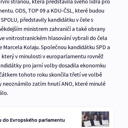
vní stranou, která představila svého lídra pro
entu. ODS, TOP 09 a KDU-ČSL, které budou
SPOLU, představily kandidátku v čele s
ěkdejším ministrem zahraničí a také obrany
ve vnitrostranickém hlasování vybrali do čela
e Marcela Kolaju. Společnou kandidátku SPD a
 který v minulosti v europarlamentu rovněž
andidátky pro jarní volby dosadila ekonomku
átkem tohoto roku skončila třetí ve volbě
ky neoznámilo zatím hnutí ANO, které minulé
álo.
ou do Evropského parlamentu