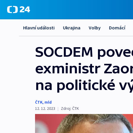
Hlavní události
Ukrajina
Volby
Domácí
SOCDEM poved
exministr Zao
na politické v
ČTK
,
mld
12. 12. 2023
|
Zdroj:
ČTK