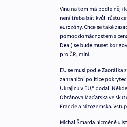
Vinu na tom má podle něj i 
není třeba bát kvůli růstu ce
eurozóny. Chce se také zasa
pomoc domácnostem s cenam
Deal) se bude muset korigov
pro ČR, míní.
EU se musí podle Zaorálka z
zahraniční politice pokrytec
Ukrajinu v EU,“ dodal. Někde
Obránova Maďarska ve skute
Francie a Nizozemska. Vstup 
Michal Šmarda nicméně ujistil