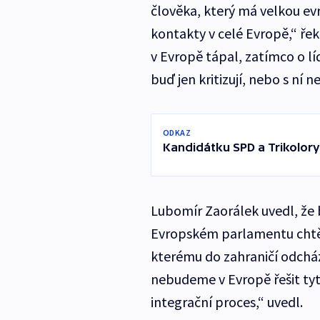
člověka, který má velkou ev
kontakty v celé Evropě,“ řek
v Evropě tápal, zatímco o lí
buď jen kritizují, nebo s ní 
ODKAZ
Kandidátku SPD a Trikolor
Lubomír Zaorálek uvedl, že
Evropském parlamentu chtěl
kterému do zahraničí odcház
nebudeme v Evropě řešit tyt
integrační proces,“ uvedl.