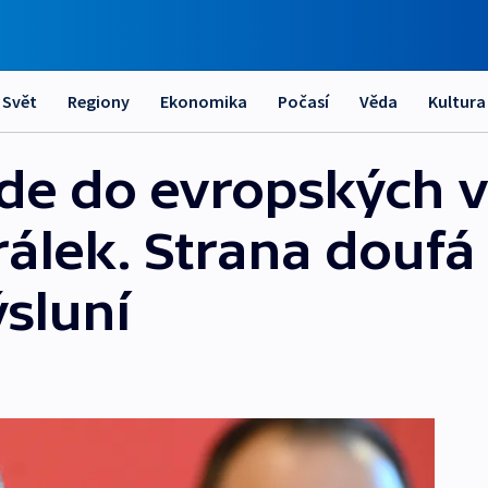
Svět
Regiony
Ekonomika
Počasí
Věda
Kultura
e do evropských v
rálek. Strana doufá
ýsluní