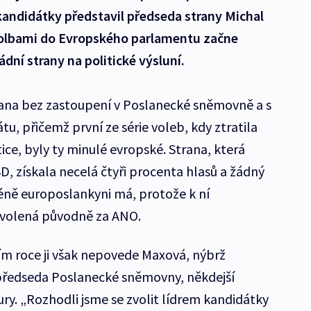
andidátky představil předseda strany Michal
volbami do Evropského parlamentu začne
dní strany na politické výsluní.
rana bez zastoupení v Poslanecké sněmovně a s
, přičemž první ze série voleb, kdy ztratila
ice, byly ty minulé evropské. Strana, která
, získala necelá čtyři procenta hlasů a žádný
éně europoslankyni má, protože k ní
zvolená původně za ANO.
ím roce ji však nepovede Maxová, nýbrž
předseda Poslanecké sněmovny, někdejší
tury. „Rozhodli jsme se zvolit lídrem kandidátky