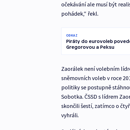
očekávání ale musí být reali
pohádek,“ řekl.
ODKAZ
Piráty do eurovoleb povede
Gregorovou a Peksu
Zaorálek není volebním lídr
sněmovních voleb v roce 201
politiky se postupně stáhnou
Sobotka. ČSSD s lídrem Zaor
skončili šestí, zatímco o čt
vyhráli.