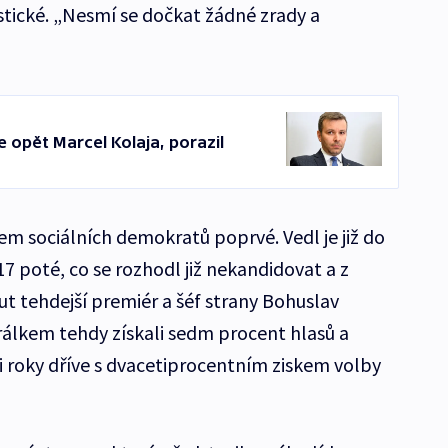
stické. „Nesmí se dočkat žádné zrady a
 opět Marcel Kolaja, porazil
em sociálních demokratů poprvé. Vedl je již do
7 poté, co se rozhodl již nekandidovat a z
t tehdejší premiér a šéf strany Bohuslav
álkem tehdy získali sedm procent hlasů a
yři roky dříve s dvacetiprocentním ziskem volby