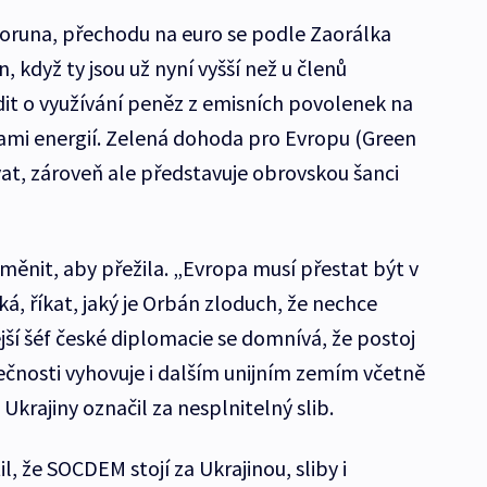
koruna, přechodu na euro se podle Zaorálka
n, když ty jsou už nyní vyšší než u členů
dit o využívání peněz z emisních povolenek na
i energií. Zelená dohoda pro Evropu (Green
at, zároveň ale představuje obrovskou šanci
měnit, aby přežila. „Evropa musí přestat být v
ká, říkat, jaký je Orbán zloduch, že nechce
jší šéf české diplomacie se domnívá, že postoj
čnosti vyhovuje i dalším unijním zemím včetně
Ukrajiny označil za nesplnitelný slib.
, že SOCDEM stojí za Ukrajinou, sliby i