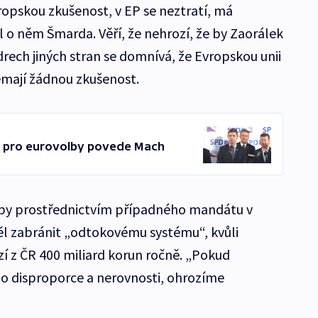
ropskou zkušenost, v EP se neztratí, má
l o něm Šmarda. Věří, že nehrozí, že by Zaorálek
drech jiných stran se domnívá, že Evropskou unii
nemají žádnou zkušenost.
y pro eurovolby povede Mach
 by prostřednictvím případného mandátu v
 zabránit „odtokovému systému“, kvůli
í z ČR 400 miliard korun ročně. „Pokud
o disproporce a nerovnosti, ohrozíme