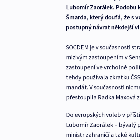
Lubomír Zaorálek. Podobu k
Šmarda, který doufá, že s 
postupný návrat někdejší vlá
SOCDEM je v současnosti st
mizivým zastoupením v Senátu
zastoupení ve vrcholné polit
tehdy používala zkratku ČSSD
mandát. V současnosti nicm
přestoupila Radka Maxová 
Do evropských voleb v příšt
Lubomír Zaorálek – bývalý 
ministr zahraničí a také kul