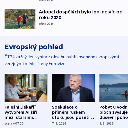
Adopcí dospělých bylo loni nejvíc od
roku 2020
před 22
h
Evropský pohled
ČT24 každý den vybírá z obsahu publikovaného evropskými
veřejnými médii, členy Eurovize.
Falešní „lékaři“
Spekulace o
Pobyt u vodn
vytvoření AI šíří
přímém ruském
ploch zvyšuje
mezi staršími
útoku jsou pošetilé,
duševní poho
Poláky nebezpečné
míní estonský
ukázala
včera v 07:00
7. 8. 2026
7. 8. 2026
zdravotní rady
bezpečnostní
mezinárodní 