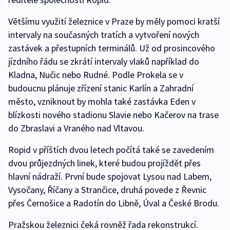
Většímu využití železnice v Praze by měly pomoci kratší
intervaly na současných tratích a vytvoření nových
zastávek a přestupních terminálů. Už od prosincového
jízdního řádu se zkrátí intervaly vlaků například do
Kladna, Nučic nebo Rudné. Podle Prokela se v
budoucnu plánuje zřízení stanic Karlín a Zahradní
město, vzniknout by mohla také zastávka Eden v
blízkosti nového stadionu Slavie nebo Kačerov na trase
do Zbraslavi a Vraného nad Vltavou.
Ropid v příštích dvou letech počítá také se zavedením
dvou průjezdných linek, které budou projíždět přes
hlavní nádraží. První bude spojovat Lysou nad Labem,
Vysočany, Říčany a Strančice, druhá povede z Řevnic
přes Černošice a Radotín do Libně, Úval a České Brodu.
Pražskou železnici čeká rovněž řada rekonstrukcí.