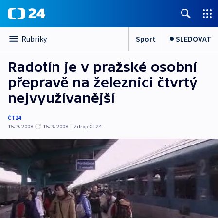
Sport
SLEDOVAT
Rubriky
Radotín je v pražské osobní
přepravě na železnici čtvrtý
nejvyužívanější
ČT24
15. 9. 2008
15. 9. 2008
|
Zdroj:
ČT24