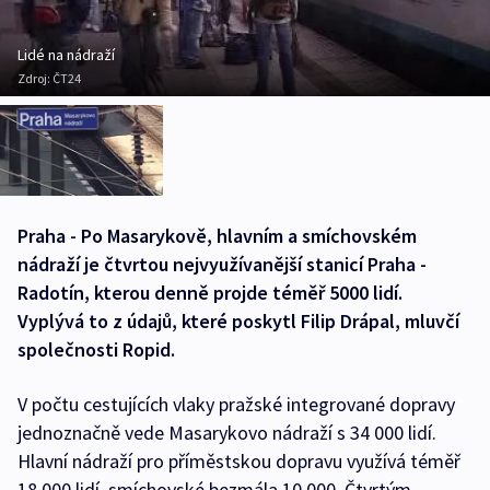
Lidé na nádraží
Zdroj:
ČT24
Praha - Po Masarykově, hlavním a smíchovském
nádraží je čtvrtou nejvyužívanější stanicí Praha -
Radotín, kterou denně projde téměř 5000 lidí.
Vyplývá to z údajů, které poskytl Filip Drápal, mluvčí
společnosti Ropid.
V počtu cestujících vlaky pražské integrované dopravy
jednoznačně vede Masarykovo nádraží s 34 000 lidí.
Hlavní nádraží pro příměstskou dopravu využívá téměř
18 000 lidí, smíchovské bezmála 10 000. Čtvrtým