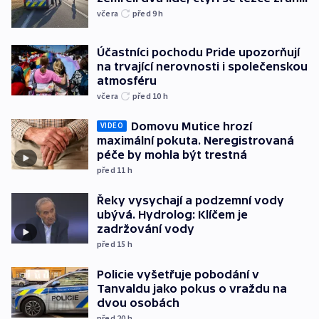
včera
před 9
h
Účastníci pochodu Pride upozorňují
na trvající nerovnosti i společenskou
atmosféru
včera
před 10
h
Domovu Mutice hrozí
VIDEO
maximální pokuta. Neregistrovaná
péče by mohla být trestná
před 11
h
Řeky vysychají a podzemní vody
ubývá. Hydrolog: Klíčem je
zadržování vody
před 15
h
Policie vyšetřuje pobodání v
Tanvaldu jako pokus o vraždu na
dvou osobách
před 20
h