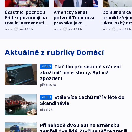
Účastníci pochodu
Americký Senát
Do Bulharska
Pride upozorňují na
potvrdil Trumpova
pronikl zřejm
trvající nerovnosti i
právníka jako
ukrajinský dr
společenskou
ministra
explodoval k
včera
před 10
h
včera
před 11
h
včera
před 12
h
atmosféru
spravedlnosti
od plynovod
Aktuálně z rubriky
Domácí
Tlačítko pro snadné vrácení
VIDEO
zboží míří na e-shopy. Byť má
zpoždění
před 15
m
Stále více Čechů míří v létě do
VIDEO
Skandinávie
před 1
h
Při nehodě dvou aut na Brněnsku
zemřeli dva lidé, čtyři se těžce zranili