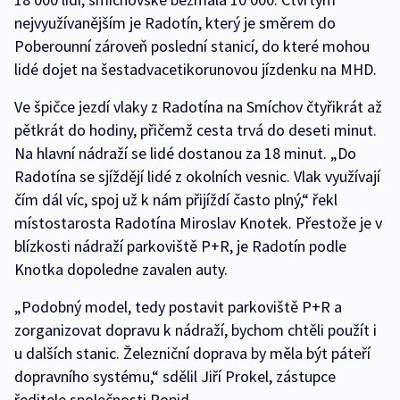
nejvyužívanějším je Radotín, který je směrem do
Poberounní zároveň poslední stanicí, do které mohou
lidé dojet na šestadvacetikorunovou jízdenku na MHD.
Ve špičce jezdí vlaky z Radotína na Smíchov čtyřikrát až
pětkrát do hodiny, přičemž cesta trvá do deseti minut.
Na hlavní nádraží se lidé dostanou za 18 minut. „Do
Radotína se sjíždějí lidé z okolních vesnic. Vlak využívají
čím dál víc, spoj už k nám přijíždí často plný,“ řekl
místostarosta Radotína Miroslav Knotek. Přestože je v
blízkosti nádraží parkoviště P+R, je Radotín podle
Knotka dopoledne zavalen auty.
„Podobný model, tedy postavit parkoviště P+R a
zorganizovat dopravu k nádraží, bychom chtěli použít i
u dalších stanic. Železniční doprava by měla být páteří
dopravního systému,“ sdělil Jiří Prokel, zástupce
ředitele společnosti Ropid.