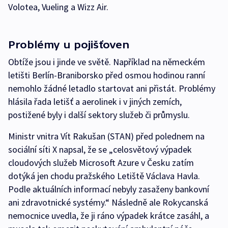
Volotea, Vueling a Wizz Air.
Problémy u pojišťoven
Obtíže jsou i jinde ve světě. Například na německém
letišti Berlín-Braniborsko před osmou hodinou ranní
nemohlo žádné letadlo startovat ani přistát. Problémy
hlásila řada letišť a aerolinek i v jiných zemích,
postižené byly i další sektory služeb či průmyslu.
Ministr vnitra Vít Rakušan (STAN) před polednem na
sociální síti X napsal, že se „celosvětový výpadek
cloudových služeb Microsoft Azure v Česku zatím
dotýká jen chodu pražského Letiště Václava Havla.
Podle aktuálních informací nebyly zasaženy bankovní
ani zdravotnické systémy.“ Následně ale Rokycanská
nemocnice uvedla, že ji ráno výpadek krátce zasáhl, a