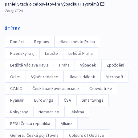
Daniel Stach o celosvětovém výpadku IT systémů
Zdroj:
ČT24
ŠTÍTKY
Domácí
Regiony
Hlavní město Praha
Plzeňský kraj
Letiště
Letiště Praha
Letiště Václava Havla
Praha
Výpadek
Zpoždění
Odlet
Výběr redakce
Hlavní události
Microsoft
CZ.NIC
Česká bankovní asociace
Crowdstrike
Ryanair
Eurowings
ČSA
Smartwings
Rokycany
Nemocnice
Lékárna
BENU Česká republika
Allianz
Generali Česká pojišťovna
Colours of Ostrava