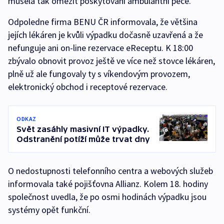
musela tak omezit poskytování ambulantní péče.
Odpoledne firma BENU ČR informovala, že většina
jejích lékáren je kvůli výpadku dočasně uzavřená a že
nefunguje ani on-line rezervace eReceptu. K 18:00
zbývalo obnovit provoz ještě ve více než stovce lékáren,
plně už ale fungovaly ty s víkendovým provozem,
elektronický obchod i receptové rezervace.
ODKAZ
Svět zasáhly masivní IT výpadky.
Odstranění potíží může trvat dny
O nedostupnosti telefonního centra a webových služeb
informovala také pojišťovna Allianz. Kolem 18. hodiny
společnost uvedla, že po osmi hodinách výpadku jsou
systémy opět funkční.