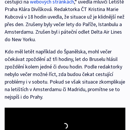
cestující na
webových stránkách
,“ uvedla mluvčí Letiště
Praha Klára Divíšková. Redaktorka ČT Kristina Marie
Kubcová v 18 hodin uvedla, že situace už je klidnější než
přes den. Zrušeny byly večer lety do Paříže, Istanbulu a
Amsterdamu. Zrušen byl i páteční odlet Delta Air Lines
do New Yorku.
Kdo měl letět například do Španělska, mohl večer
očekávat zpoždění až tři hodiny, let do Bruselu hlásil
zpoždění kolem jedné či dvou hodin. Podle redaktorky
nebylo večer možné říct, zda budou čekat cestující
problémy i v sobotu. Pokud se však situace zkomplikuje
na letištích v Amsterdamu či Madridu, promítne se to
nejspíš i do Prahy.