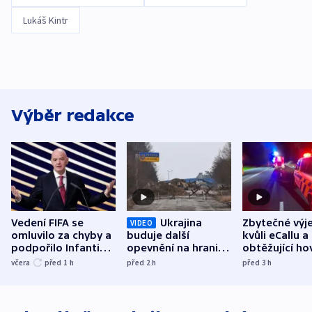
Lukáš Kintr
Výběr redakce
Vedení FIFA se
Ukrajina
Zbytečné výj
VIDEO
omluvilo za chyby a
buduje další
kvůli eCallu a
podpořilo Infantina.
opevnění na hranici
obtěžující ho
UEFA trvá na
s Běloruskem
zdržují záchr
včera
před 1
h
před 2
h
před 3
h
bojkotu