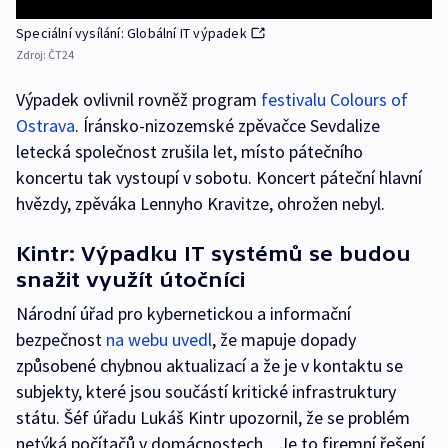
Speciální vysílání: Globální IT výpadek
Zdroj:
ČT24
Výpadek ovlivnil rovněž program
festivalu Colours of
Ostrava
. Íránsko-nizozemské zpěvačce Sevdalize
letecká společnost zrušila let, místo pátečního
koncertu tak vystoupí v sobotu. Koncert páteční hlavní
hvězdy, zpěváka Lennyho Kravitze, ohrožen nebyl.
Kintr: Výpadku IT systémů se budou
snažit využít útočníci
Národní úřad pro kybernetickou a informační
bezpečnost
na webu uvedl
, že mapuje dopady
způsobené chybnou aktualizací a že je v kontaktu se
subjekty, které jsou součástí kritické infrastruktury
státu. Šéf úřadu Lukáš Kintr upozornil, že se problém
netýká počítačů v domácnostech. „Je to firemní řešení.