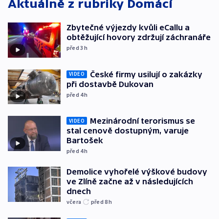
Aktuálně z rubriky
Domácí
Zbytečné výjezdy kvůli eCallu a
obtěžující hovory zdržují záchranáře
před 3
h
České firmy usilují o zakázky
VIDEO
při dostavbě Dukovan
před 4
h
Mezinárodní terorismus se
VIDEO
stal cenově dostupným, varuje
Bartošek
před 4
h
Demolice vyhořelé výškové budovy
ve Zlíně začne až v následujících
dnech
včera
před 8
h