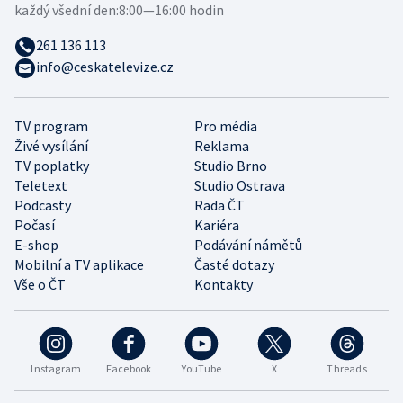
každý všední den:
8:00—16:00 hodin
261 136 113
info@ceskatelevize.cz
TV program
Pro média
Živé vysílání
Reklama
TV poplatky
Studio Brno
Teletext
Studio Ostrava
Podcasty
Rada ČT
Počasí
Kariéra
E-shop
Podávání námětů
Mobilní a TV aplikace
Časté dotazy
Vše o ČT
Kontakty
Instagram
Facebook
YouTube
X
Threads