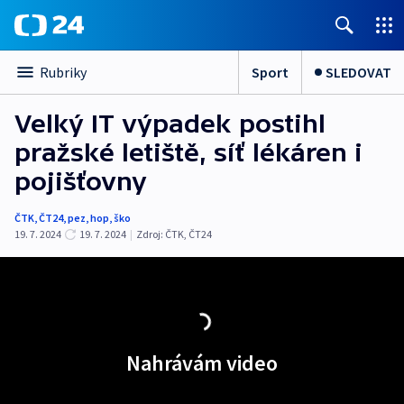
Sport
SLEDOVAT
Rubriky
Velký IT výpadek postihl
pražské letiště, síť lékáren i
pojišťovny
ČTK
,
ČT24
,
pez
,
hop
,
ško
19. 7. 2024
19. 7. 2024
|
Zdroj:
ČTK
,
ČT24
Nahrávám video