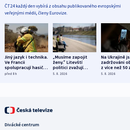
ČT24 každý den vybírá z obsahu publikovaného evropskými
veřejnými médii, členy Eurovize.
Jiný jazyk i technika.
„Musíme zapojit
Na Ukrajině j
Ve Francii
ženy.“ Litevští
zadržováni o
spolupracují hasiči z
politici zvažují
z více než 50 
různých zemí
dohodu o
Bojovali na s
před 8
h
5. 8. 2026
5. 8. 2026
demografii
Ruska
Divácké centrum