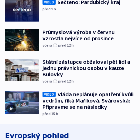
Sečteno: Pardubický kraj
VIDEO
před 9
h
Průmyslová výroba v červnu
vzrostla nejvíce od prosince
včera
před 12
h
Státní zástupce obžaloval pět lidí a
jednu právnickou osobu v kauze
Bulovky
včera
před 12
h
Vláda neplánuje opatření kvůli
VIDEO
vedrům, říká Maříková. Svárovská:
Připravme se na následky
před 15
h
Evropský pohled