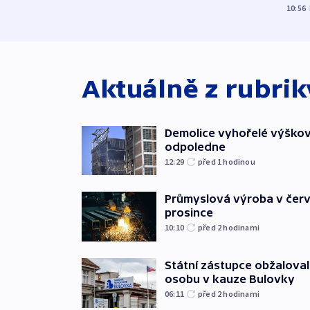
10:56
Aktuálně z rubri
Demolice vyhořelé výškov
odpoledne
12:29
před 1
hodinou
Průmyslová výroba v červ
prosince
10:10
před 2
hodinami
Státní zástupce obžaloval 
osobu v kauze Bulovky
06:11
před 2
hodinami