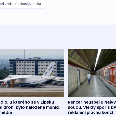
 od vzniku Československa
dlo, u kterého se v Lipsku
Rencar neuspěl u Nejv
l dron, bylo naložené municí,
soudu. Vleklý spor s D
 média
reklamní plochu končí