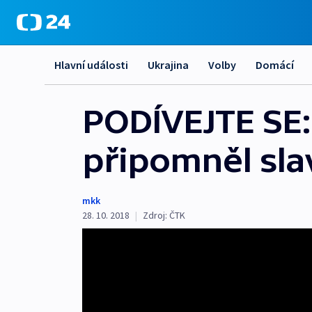
Hlavní události
Ukrajina
Volby
Domácí
PODÍVEJTE SE:
připomněl sl
mkk
28. 10. 2018
|
Zdroj:
ČTK