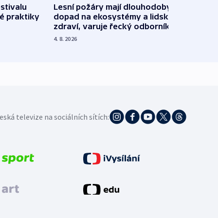
stivalu
Lesní požáry mají dlouhodobý
Ukraj
é praktiky
dopad na ekosystémy a lidské
Franc
zdraví, varuje řecký odborník
požá
4. 8. 2026
3. 8. 20
eská televize na sociálních sítích: