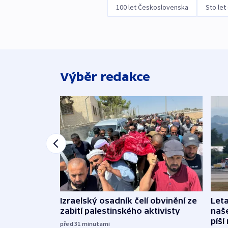
100 let Československa
Sto let
Výběr redakce
Izraelský osadník čelí obvinění ze
Leta
zabití palestinského aktivisty
naše
píší
před 31
minutami