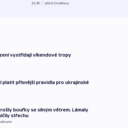
12:29
před 1
hodinou
před 1
zení vystřídají víkendové tropy
í platit přísnější pravidla pro ukrajinské
prošly bouřky se silným větrem. Lámaly
ičily střechu
odinami