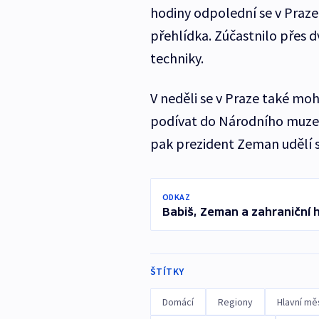
hodiny odpolední se v Praze
přehlídka. Zúčastnilo přes d
techniky.
V neděli se v Praze také mohl
podívat do Národního muzea
pak prezident Zeman udělí 
ODKAZ
Babiš, Zeman a zahraniční 
ŠTÍTKY
Domácí
Regiony
Hlavní mě