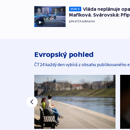
Vláda neplánuje opa
VIDEO
Maříková. Svárovská: Při
před 5
hodinami
Evropský pohled
ČT24 každý den vybírá z obsahu publikovaného e