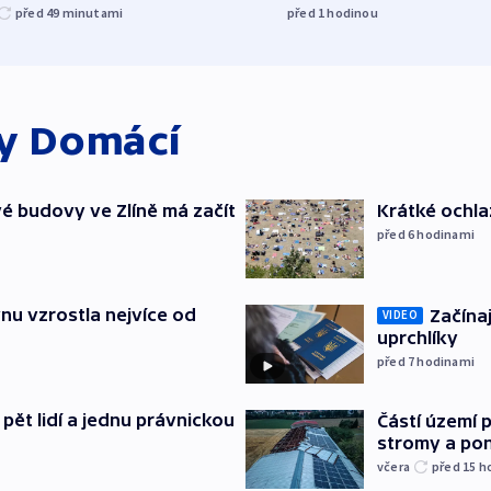
před 49
minutami
před 1
hodinou
ky
Domácí
é budovy ve Zlíně má začít
Krátké ochla
před 6
hodinami
nu vzrostla nejvíce od
Začínaj
VIDEO
uprchlíky
před 7
hodinami
pět lidí a jednu právnickou
Částí území 
stromy a pon
včera
před 15
h