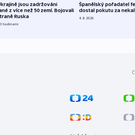
Španělský pořadatel fe
krajině jsou zadržováni
dostal pokutu za nekal
né z více než 50 zemí. Bojovali
straně Ruska
4. 8. 2026
23
hodinami
Č