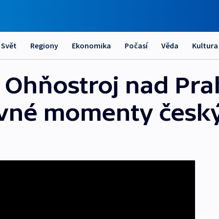
Svět
Regiony
Ekonomika
Počasí
Věda
Kultura
 Ohňostroj nad Pr
avné momenty český