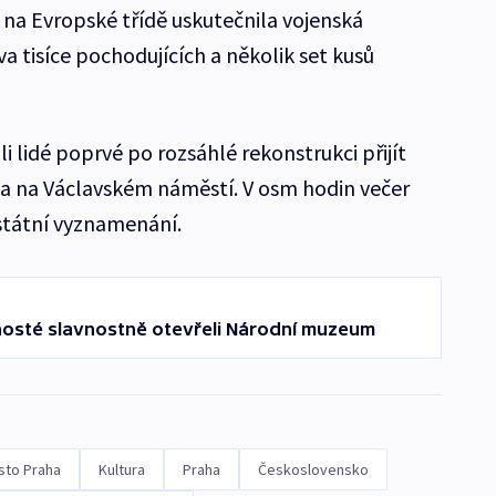
 na Evropské třídě uskutečnila vojenská
va tisíce pochodujících a několik set kusů
i lidé poprvé po rozsáhlé rekonstrukci přijít
 na Václavském náměstí. V osm hodin večer
státní vyznamenání.
hosté slavnostně otevřeli Národní muzeum
sto Praha
Kultura
Praha
Československo