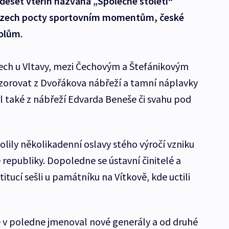
deset vteřin nazvaná „Společné století“
brazech pocty sportovním momentům, české
olům.
ech u Vltavy, mezi Čechovým a Štefánikovým
zorovat z Dvořákova nábřeží a tamní náplavky
yl také z nábřeží Edvarda Beneše či svahu pod
lily několikadenní oslavy stého výročí vzniku
epubliky. Dopoledne se ústavní činitelé a
titucí sešli u památníku na Vítkově, kde uctili
 v poledne jmenoval nové generály a od druhé