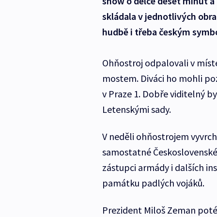
show o délce deset minut a 
skládala v jednotlivých o
hudbě i třeba českým symb
Ohňostroj odpalovali v míst
mostem. Diváci ho mohli po
v Praze 1. Dobře viditelný b
Letenskými sady.
V neděli ohňostrojem vyvrcho
samostatné Československé r
zástupci armády i dalších ins
památku padlých vojáků.
Prezident Miloš Zeman poté