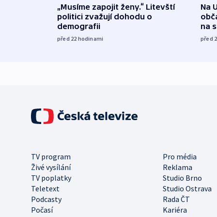
„Musíme zapojit ženy.“ Litevští
Na U
politici zvažují dohodu o
obča
demografii
na 
před 22
hodinami
před 
TV program
Pro média
Živé vysílání
Reklama
TV poplatky
Studio Brno
Teletext
Studio Ostrava
Podcasty
Rada ČT
Počasí
Kariéra