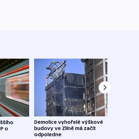
Demolice vyhořelé výškové
yššího
Povod
budovy ve Zlíně má začít
PP o
od z
odpoledne
přes 