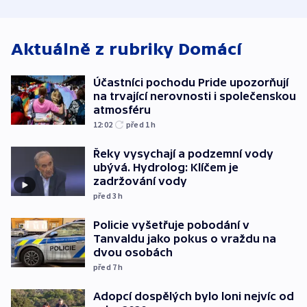
atmosféru
od plynovodu
nejvyššího s
Aktuálně z rubriky
Domácí
Účastníci pochodu Pride upozorňují
na trvající nerovnosti i společenskou
atmosféru
12:02
před 1
h
Řeky vysychají a podzemní vody
ubývá. Hydrolog: Klíčem je
zadržování vody
před 3
h
Policie vyšetřuje pobodání v
Tanvaldu jako pokus o vraždu na
dvou osobách
před 7
h
Adopcí dospělých bylo loni nejvíc od