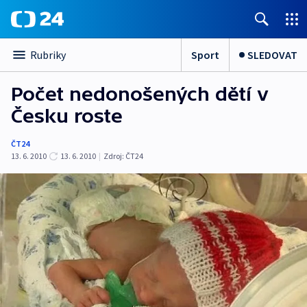
Sport
SLEDOVAT
Rubriky
Počet nedonošených dětí v
Česku roste
ČT24
13. 6. 2010
13. 6. 2010
|
Zdroj:
ČT24