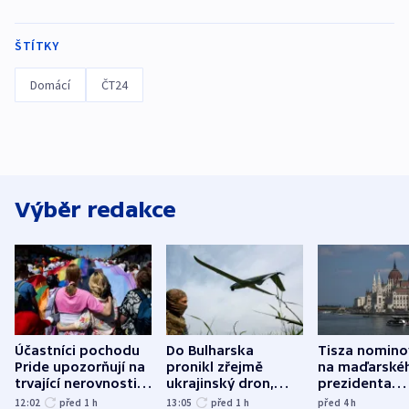
ŠTÍTKY
Domácí
ČT24
Výběr redakce
Účastníci pochodu
Do Bulharska
Tisza nomino
Pride upozorňují na
pronikl zřejmě
na maďarské
trvající nerovnosti i
ukrajinský dron,
prezidenta
společenskou
explodoval kilometr
bývalého šéf
12:02
před 1
h
13:05
před 1
h
před 4
h