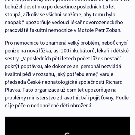
bohužel desetinku po desetince posledních 15 let
stoupá, ačkoliv se všichni snažíme, aby tomu bylo
naopak,“ upozorňuje vedoucí lékař novorozeneckého
pracoviště fakultní nemocnice v Motole Petr Zoban.
Pro nemocnice to znamená velký problém, neboť chybí
peníze na nová lůžka, asi 100 inkubátorů, lékaři i dětské
sestry. „V posledních pěti letech počet lůžek nestačí
pokrýt poptávku, ale dokonce ani personál nezvládá
kvalitní péči v rozsahu, jaký potřebujeme,“ varuje
předseda České neonatologické společnosti Richard
Plavka. Tato organizace už osm let upozorňuje na
problémy ministerstvo zdravotnictví i pojišťovny. Podle
ní je péče o nedonošené děti ohrožená.