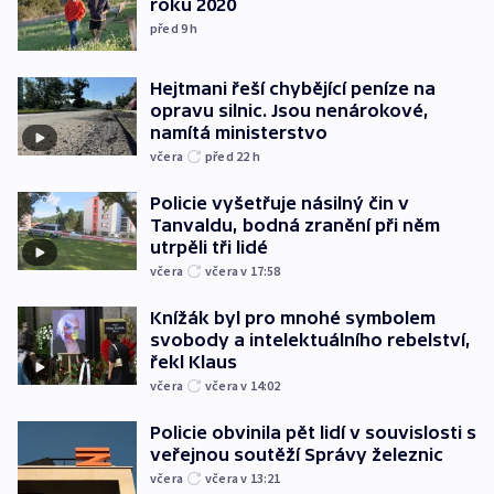
roku 2020
před 9
h
Hejtmani řeší chybějící peníze na
opravu silnic. Jsou nenárokové,
namítá ministerstvo
včera
před 22
h
Policie vyšetřuje násilný čin v
Tanvaldu, bodná zranění při něm
utrpěli tři lidé
včera
včera v 17:58
Knížák byl pro mnohé symbolem
svobody a intelektuálního rebelství,
řekl Klaus
včera
včera v 14:02
Policie obvinila pět lidí v souvislosti s
veřejnou soutěží Správy železnic
včera
včera v 13:21