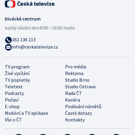
Divácké centrum
každý všední den:
8:00—16:00 hodin
261 136 113
info@ceskatelevize.cz
TV program
Pro média
Živé vysílání
Reklama
TV poplatky
Studio Brno
Teletext
Studio Ostrava
Podcasty
Rada ČT
Počasí
Kariéra
E-shop
Podávání námětů
Mobilní a TV aplikace
Časté dotazy
Vše o ČT
Kontakty