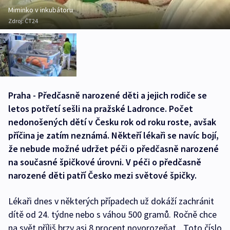
Miminko v inkubátoru
Zdroj:
ČT24
Praha - Předčasně narozené děti a jejich rodiče se
letos potřetí sešli na pražské Ladronce. Počet
nedonošených dětí v Česku rok od roku roste, avšak
příčina je zatím neznámá. Někteří lékaři se navíc bojí,
že nebude možné udržet péči o předčasně narozené
na současné špičkové úrovni. V péči o předčasně
narozené děti patří Česko mezi světové špičky.
Lékaři dnes v některých případech už dokáží zachránit
dítě od 24. týdne nebo s váhou 500 gramů. Ročně chce
na svět příliš brzy asi 8 procent novorozeňat. „Toto číslo