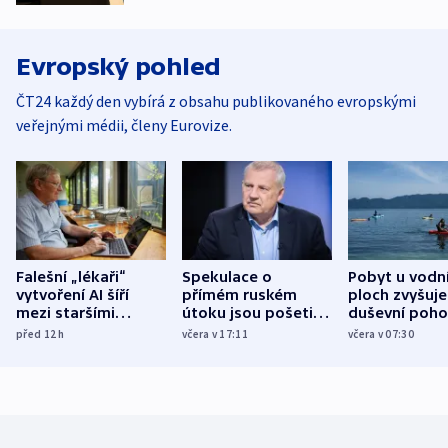
Evropský pohled
ČT24 každý den vybírá z obsahu publikovaného evropskými
veřejnými médii, členy Eurovize.
Falešní „lékaři“
Spekulace o
Pobyt u vodn
vytvoření AI šíří
přímém ruském
ploch zvyšuje
mezi staršími
útoku jsou pošetilé,
duševní poho
Poláky nebezpečné
míní estonský
ukázala
před 12
h
včera v 17:11
včera v 07:30
zdravotní rady
bezpečnostní
mezinárodní 
expert