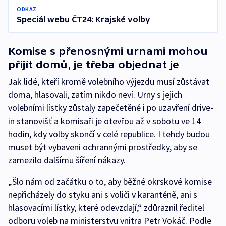
ODKAZ
Speciál webu ČT24: Krajské volby
Komise s přenosnými urnami mohou
přijít domů, je třeba objednat je
Jak lidé, kteří kromě volebního výjezdu musí zůstávat
doma, hlasovali, zatím nikdo neví. Urny s jejich
volebními lístky zůstaly zapečetěné i po uzavření drive-
in stanovišť a komisaři je otevřou až v sobotu ve 14
hodin, kdy volby skončí v celé republice. I tehdy budou
muset být vybaveni ochrannými prostředky, aby se
zamezilo dalšímu šíření nákazy.
„Šlo nám od začátku o to, aby běžné okrskové komise
nepřicházely do styku ani s voliči v karanténě, ani s
hlasovacími lístky, které odevzdají,“ zdůraznil ředitel
odboru voleb na ministerstvu vnitra Petr Vokáč. Podle