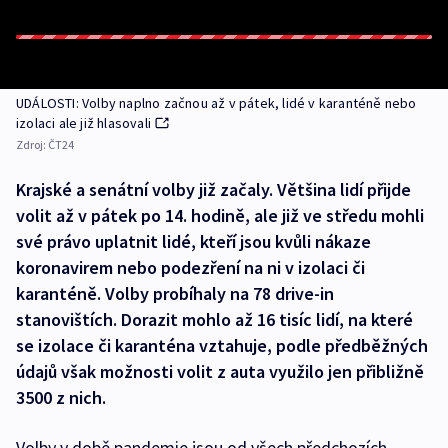
UDÁLOSTI: Volby naplno začnou až v pátek, lidé v karanténě nebo
izolaci ale již hlasovali
Zdroj:
ČT24
Krajské a senátní volby již začaly. Většina lidí přijde
volit až v pátek po 14. hodině, ale již ve středu mohli
své právo uplatnit lidé, kteří jsou kvůli nákaze
koronavirem nebo podezření na ni v izolaci či
karanténě. Volby probíhaly na 78 drive-in
stanovištích. Dorazit mohlo až 16 tisíc lidí, na které
se izolace či karanténa vztahuje, podle předběžných
údajů však možnosti volit z auta využilo jen přibližně
3500 z nich.
Volby v době pandemie jsou od všech předchozích