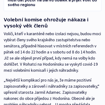
musí dát pozor na barvu obálek a přijet volit do
svého regionu
Volební komise ohrožuje nákaza i
vysoký věk členů
Voliči, kteří v karanténě nebo izolaci nejsou, budou moci
vybírat členy svého krajského zastupitelstva nebo
senátora, případně hlasovat v místních referendech v
pátek od 14 do 22 hodin a v sobotu od 8 do 14 hodin.
Již se ale objevil první případ, kdy nemá na volby kdo
dohlížet. V Rohatci na Hodonínsku se vyskytl covid-19
mezi volebními komisaři i jejich náhradníky.
„Největší komplikací pro nás je, že máme pozitivní
zapisovatelky a zároveň i náhradníky za zapisovatelky,“
upřesnil starosta Jarmil Adamec. Zapisovatelky
nakonec do obce přijedou z Hodonína. Obecně ale je
problém náhradníky sehnat. „U mnoha převládala