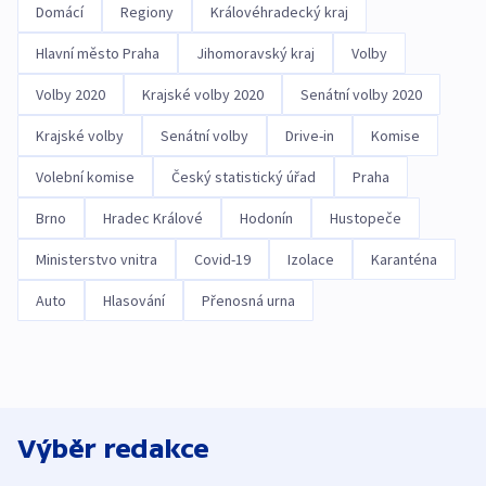
Domácí
Regiony
Královéhradecký kraj
Hlavní město Praha
Jihomoravský kraj
Volby
Volby 2020
Krajské volby 2020
Senátní volby 2020
Krajské volby
Senátní volby
Drive-in
Komise
Volební komise
Český statistický úřad
Praha
Brno
Hradec Králové
Hodonín
Hustopeče
Ministerstvo vnitra
Covid-19
Izolace
Karanténa
Auto
Hlasování
Přenosná urna
Výběr redakce