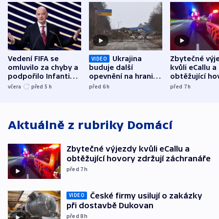
Vedení FIFA se
Ukrajina
Zbytečné výj
VIDEO
omluvilo za chyby a
buduje další
kvůli eCallu a
podpořilo Infantina.
opevnění na hranici
obtěžující ho
UEFA trvá na
s Běloruskem
zdržují záchr
včera
před 5
h
před 6
h
před 7
h
bojkotu
Aktuálně z rubriky
Domácí
Zbytečné výjezdy kvůli eCallu a
obtěžující hovory zdržují záchranáře
před 7
h
České firmy usilují o zakázky
VIDEO
při dostavbě Dukovan
před 8
h