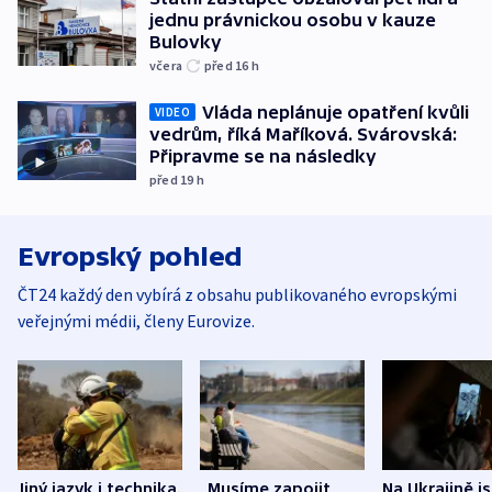
jednu právnickou osobu v kauze
Bulovky
včera
před 16
h
Vláda neplánuje opatření kvůli
VIDEO
vedrům, říká Maříková. Svárovská:
Připravme se na následky
před 19
h
Evropský pohled
ČT24 každý den vybírá z obsahu publikovaného evropskými
veřejnými médii, členy Eurovize.
Jiný jazyk i technika.
„Musíme zapojit
Na Ukrajině j