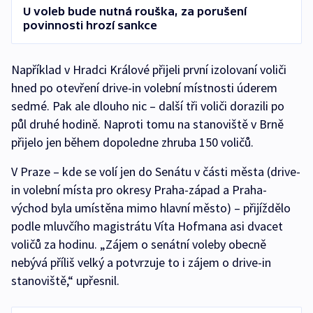
U voleb bude nutná rouška, za porušení
povinnosti hrozí sankce
Například v Hradci Králové přijeli první izolovaní voliči
hned po otevření drive-in volební místnosti úderem
sedmé. Pak ale dlouho nic – další tři voliči dorazili po
půl druhé hodině. Naproti tomu na stanoviště v Brně
přijelo jen během dopoledne zhruba 150 voličů.
V Praze – kde se volí jen do Senátu v části města (drive-
in volební místa pro okresy Praha-západ a Praha-
východ byla umístěna mimo hlavní město) – přijíždělo
podle mluvčího magistrátu Víta Hofmana asi dvacet
voličů za hodinu. „Zájem o senátní voleby obecně
nebývá příliš velký a potvrzuje to i zájem o drive-in
stanoviště,“ upřesnil.