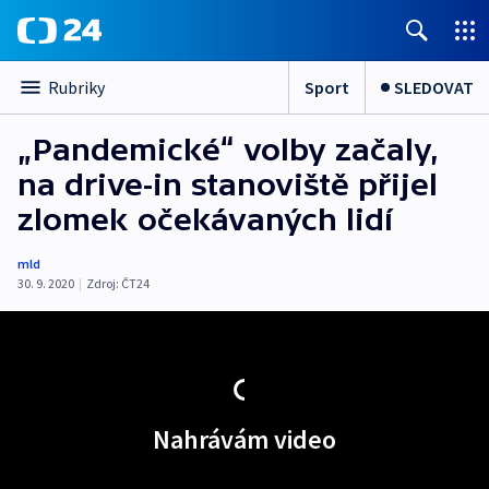
Sport
SLEDOVAT
Rubriky
„Pandemické“ volby začaly,
na drive-in stanoviště přijel
zlomek očekávaných lidí
mld
30. 9. 2020
|
Zdroj:
ČT24
Nahrávám video