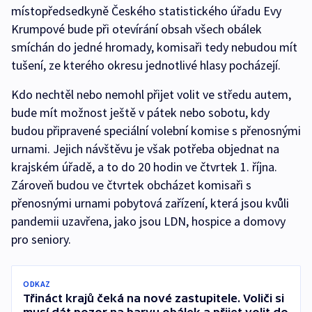
místopředsedkyně Českého statistického úřadu Evy
Krumpové bude při otevírání obsah všech obálek
smíchán do jedné hromady, komisaři tedy nebudou mít
tušení, ze kterého okresu jednotlivé hlasy pocházejí.
Kdo nechtěl nebo nemohl přijet volit ve středu autem,
bude mít možnost ještě v pátek nebo sobotu, kdy
budou připravené speciální volební komise s přenosnými
urnami. Jejich návštěvu je však potřeba objednat na
krajském úřadě, a to do 20 hodin ve čtvrtek 1. října.
Zároveň budou ve čtvrtek obcházet komisaři s
přenosnými urnami pobytová zařízení, která jsou kvůli
pandemii uzavřena, jako jsou LDN, hospice a domovy
pro seniory.
ODKAZ
Třináct krajů čeká na nové zastupitele. Voliči si