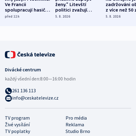
Ve Francii
ženy.“ Litevští
zadržováni o
spolupracují hasiči z
politici zvažují
z více než 50 
různých zemí
dohodu o
Bojovali na s
před 12
h
5. 8. 2026
5. 8. 2026
demografii
Ruska
Divácké centrum
každý všední den:
8:00—16:00 hodin
261 136 113
info@ceskatelevize.cz
TV program
Pro média
Živé vysílání
Reklama
TV poplatky
Studio Brno