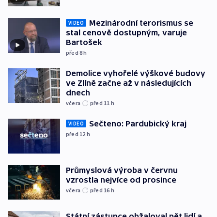
Mezinárodní terorismus se
VIDEO
stal cenově dostupným, varuje
Bartošek
před 8
h
Demolice vyhořelé výškové budovy
ve Zlíně začne až v následujících
dnech
včera
před 11
h
Sečteno: Pardubický kraj
VIDEO
před 12
h
Průmyslová výroba v červnu
vzrostla nejvíce od prosince
včera
před 16
h
Státní zástupce obžaloval pět lidí a