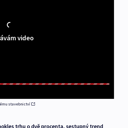
ávám video
kému stavebnictví
 pokles trhu o dvě procenta, sestupný trend