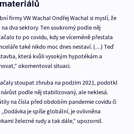
materiálů
bní firmy VW Wachal Ondřej Wachal si myslí, že
t na dva sektory. Ten soukromý podle něj
Začalo to po covidu, kdy se víceméně přestala
anceláře také nikdo moc dnes nestaví. (…) Teď
stavba, která kvůli vysokým hypotékám a
novat,“ okomentoval situaci.
začaly stoupat zhruba na podzim 2021, podotkl
nárůst podle něj stabilizovaný, ale neklesá.
átily na čísla před obdobím pandemie covidu či
 „Dodávka je spíše globální, je ovlivněna
kami železné rudy a tak dále,“ upozornil.