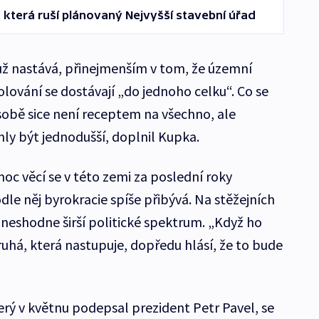
 která ruší plánovaný Nejvyšší stavební úřad
už nastává, přinejmenším v tom, že územní
lování se dostávají „do jednoho celku“. Co se
 sobě sice není receptem na všechno, ale
hly být jednodušší, doplnil Kupka.
oc věcí se v této zemi za poslední roky
odle něj byrokracie spíše přibývá. Na stěžejních
 neshodne širší politické spektrum. „Když ho
druhá, která nastupuje, dopředu hlásí, že to bude
erý v květnu podepsal prezident Petr Pavel, se