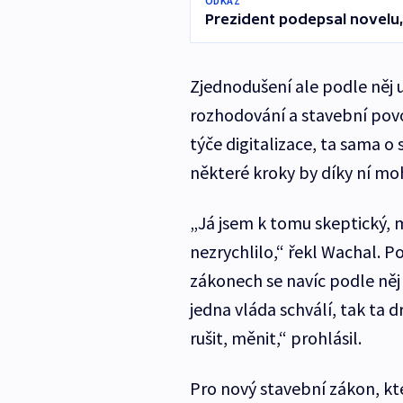
ODKAZ
Prezident podepsal novelu,
Zjednodušení ale podle něj 
rozhodování a stavební povo
týče digitalizace, ta sama o
některé kroky by díky ní mo
„Já jsem k tomu skeptický, m
nezrychlilo,“ řekl Wachal. P
zákonech se navíc podle něj
jedna vláda schválí, tak ta 
rušit, měnit,“ prohlásil.
Pro nový stavební zákon, kt