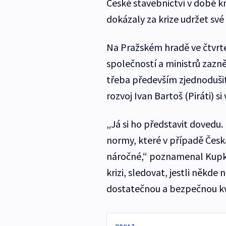
České stavebnictví v době kr
dokázaly za krize udržet své 
Na Pražském hradě ve čtvrtek
společností a ministrů zazněl
třeba především zjednodušit
rozvoj Ivan Bartoš (Piráti) s
„Já si ho představit dovedu.
normy, které v případě Če
náročné,“ poznamenal Kupka.
krizi, sledovat, jestli někde
dostatečnou a bezpečnou kva