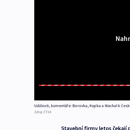
Nahr
Události, komentáře: Borovka, Kupka a Wachal k čes
Zdroj:
ČT24
Stavební firmy letos čekají