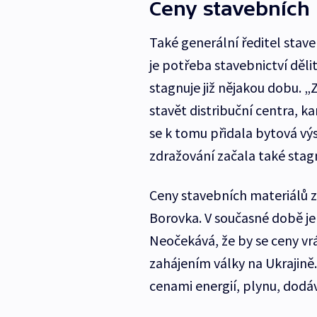
Ceny stavebních 
Také generální ředitel stave
je potřeba stavebnictví děli
stagnuje již nějakou dobu. „
stavět distribuční centra, k
se k tomu přidala bytová vý
zdražování začala také stag
Ceny stavebních materiálů 
Borovka. V současné době je 
Neočekává, že by se ceny vr
zahájením války na Ukrajině.
cenami energií, plynu, dodáv