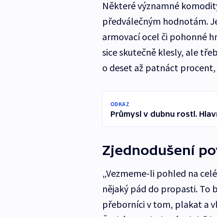
Některé významné komodity a
předválečným hodnotám. Jed
armovací ocel či pohonné h
sice skutečně klesly, ale tř
o deset až patnáct procent, 
ODKAZ
Průmysl v dubnu rostl. Hlav
Zjednodušení po
„Vezmeme-li pohled na celé
nějaký pád do propasti. To b
přeborníci v tom, plakat a v