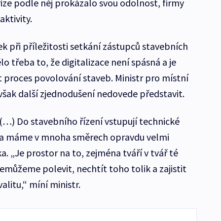
ize podle něj prokázalo svou odolnost, firmy
aktivity.
 při příležitosti setkání zástupců stavebních
o třeba to, že digitalizace není spásná a je
 proces povolování staveb. Ministr pro místní
i však další zjednodušení nedovede představit.
 (…) Do stavebního řízení vstupují technické
ska máme v mnoha směrech opravdu velmi
 „Je prostor na to, zejména tváří v tvář té
 nemůžeme polevit, nechtít toho tolik a zajistit
litu,“ míní ministr.