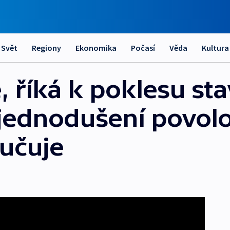
Svět
Regiony
Ekonomika
Počasí
Věda
Kultura
é, říká k poklesu st
zjednodušení povol
učuje