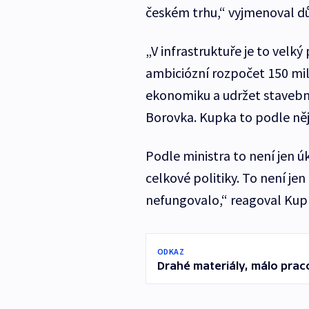
českém trhu,“ vyjmenoval d
„V infrastruktuře je to velký
ambiciózní rozpočet 150 mil
ekonomiku a udržet stavebnic
Borovka. Kupka to podle ně
Podle ministra to není jen úk
celkové politiky. To není je
nefungovalo,“ reagoval Kup
ODKAZ
Drahé materiály, málo prac