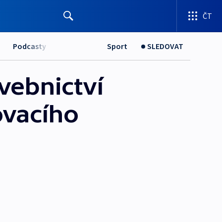
ČT
Podcasty
Sport
SLEDOVAT
avebnictví
ovacího