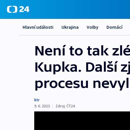
Hlavní události
Ukrajina
Volby
Domácí
Není to tak zl
Kupka. Další 
procesu nevyl
ktr
9. 6. 2023
|
Zdroj:
ČT24