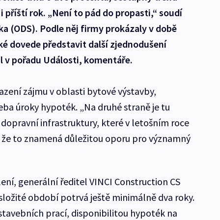
 příští rok. „Není to pád do propasti,“ soudí
a (ODS). Podle něj firmy prokázaly v době
aké dovede představit další zjednodušení
l v pořadu Události, komentáře.
azení zájmu v oblasti bytové výstavby,
eba úroky hypoték. „Na druhé straně je tu
o dopravní infrastruktury, které v letošním roce
ím, že to znamená důležitou oporu pro významný
ení, generální ředitel VINCI Construction CS
složité období potrvá ještě minimálně dva roky.
tavebních prací, disponibilitou hypoték na