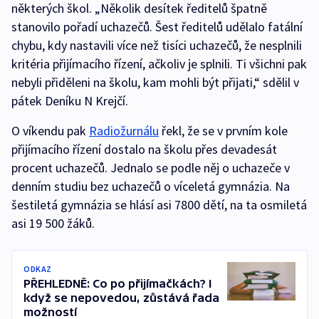
některých škol. „Několik desítek ředitelů špatně
stanovilo pořadí uchazečů. Šest ředitelů udělalo fatální
chybu, kdy nastavili více než tisíci uchazečů, že nesplnili
kritéria přijímacího řízení, ačkoliv je splnili. Ti všichni pak
nebyli přiděleni na školu, kam mohli být přijati,“ sdělil v
pátek Deníku N Krejčí.
O víkendu pak
Radiožurnálu
řekl, že se v prvním kole
přijímacího řízení dostalo na školu přes devadesát
procent uchazečů. Jednalo se podle něj o uchazeče v
denním studiu bez uchazečů o víceletá gymnázia. Na
šestiletá gymnázia se hlásí asi 7800 dětí, na ta osmiletá
asi 19 500 žáků.
ODKAZ
PŘEHLEDNĚ: Co po přijímačkách? I
když se nepovedou, zůstává řada
možností