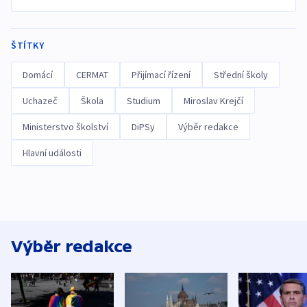
ŠTÍTKY
Domácí
CERMAT
Přijímací řízení
Střední školy
Uchazeč
Škola
Studium
Miroslav Krejčí
Ministerstvo školství
DiPSy
Výběr redakce
Hlavní události
Výběr redakce