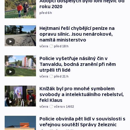
Adopcí dospělých bylo loni nejvíc od
roku 2020
před 6
h
Hejtmani řeší chybějící peníze na
opravu silnic. Jsou nenárokové,
namítá ministerstvo
včera
před 18
h
Policie vyšetřuje násilný čin v
Tanvaldu, bodná zranění při něm
utrpěli tři lidé
včera
před 21
h
Knížák byl pro mnohé symbolem
svobody a intelektuálního rebelství,
řekl Klaus
včera
včera v 14:02
Policie obvinila pět lidí v souvislosti s
veřejnou soutěží Správy železnic