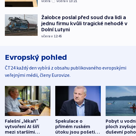
včera
včera v 13:21
Žalobce poslal před soud dva lidi a
jednu firmu kvůli tragické nehodě v
Dolní Lutyni
včera v 12:45
Evropský pohled
ČT24 každý den vybírá z obsahu publikovaného evropskými
veřejnými médii, členy Eurovize.
Falešní „lékaři“
Spekulace o
Pobyt u vodn
vytvoření AI šíří
přímém ruském
ploch zvyšuje
mezi staršími
útoku jsou pošetilé,
duševní poho