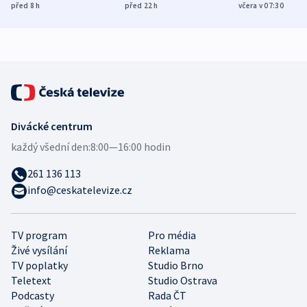
Poláky nebezpečné
míní estonský
ukázala
před 8
h
před 22
h
včera v 07:30
zdravotní rady
bezpečnostní
mezinárodní 
expert
Divácké centrum
každý všední den:
8:00—16:00 hodin
261 136 113
info@ceskatelevize.cz
TV program
Pro média
Živé vysílání
Reklama
TV poplatky
Studio Brno
Teletext
Studio Ostrava
Podcasty
Rada ČT