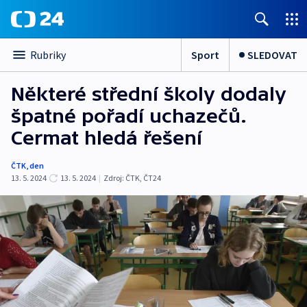
Sport
SLEDOVAT
Rubriky
Některé střední školy dodaly
špatné pořadí uchazečů.
Cermat hledá řešení
ČTK
,
den
13. 5. 2024
13. 5. 2024
|
Zdroj:
ČTK
,
ČT24