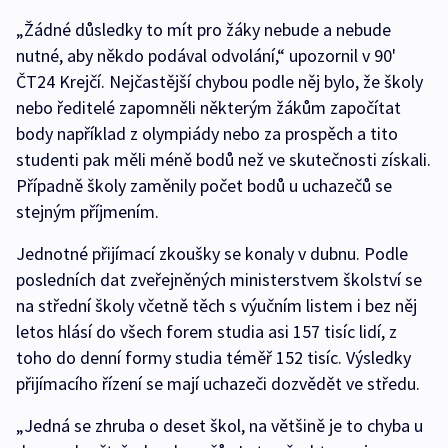
„Žádné důsledky to mít pro žáky nebude a nebude
nutné, aby někdo podával odvolání,“ upozornil v 90'
ČT24 Krejčí. Nejčastější chybou podle něj bylo, že školy
nebo ředitelé zapomněli některým žákům započítat
body například z olympiády nebo za prospěch a tito
studenti pak měli méně bodů než ve skutečnosti získali.
Případně školy zaměnily počet bodů u uchazečů se
stejným příjmením.
Jednotné přijímací zkoušky se konaly v dubnu. Podle
posledních dat zveřejněných ministerstvem školství se
na střední školy včetně těch s výučním listem i bez něj
letos hlásí do všech forem studia asi 157 tisíc lidí, z
toho do denní formy studia téměř 152 tisíc. Výsledky
přijímacího řízení se mají uchazeči dozvědět ve středu.
„Jedná se zhruba o deset škol, na většině je to chyba u