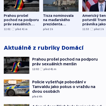
Prahou prošel
Tisza nominovala
Americký Sen
pochod na podporu
na maďarského
potvrdil Tru
práv sexuálních
prezidenta
právníka jako
menšin
bývalého šéfa
ministra
12:02
před 41
m
před 1
h
12:53
před 1
h
nejvyššího soudu
spravedlnost
Aktuálně z rubriky
Domácí
Prahou prošel pochod na podporu
práv sexuálních menšin
12:02
před 41
m
Policie vyšetřuje pobodání v
Tanvaldu jako pokus o vraždu na
dvou osobách
před 4
h