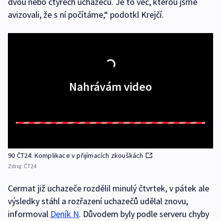
dvou nebo čtyřech uchazečů. Je to věc, kterou jsme
avizovali, že s ní počítáme,“ podotkl Krejčí.
Nahrávám video
90 ČT24: Komplikace v přijímacích zkouškách
Zdroj:
ČT24
Cermat již uchazeče rozdělil minulý čtvrtek, v pátek ale
výsledky stáhl a rozřazení uchazečů udělal znovu,
informoval
Deník N
. Důvodem byly podle serveru chyby