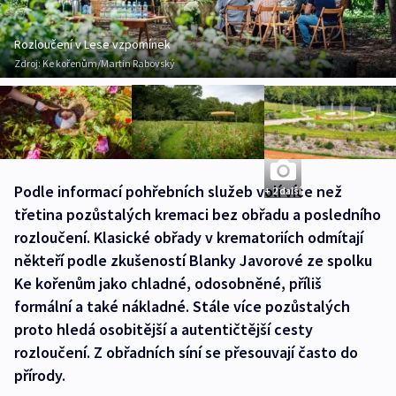
Rozloučení v Lese vzpomínek
Zdroj:
Ke kořenům/Martin Rabovský
Podle informací pohřebních služeb volí více než
+ 2 další
třetina pozůstalých kremaci bez obřadu a posledního
rozloučení. Klasické obřady v krematoriích odmítají
někteří podle zkušeností Blanky Javorové ze spolku
Ke kořenům jako chladné, odosobněné, příliš
formální a také nákladné. Stále více pozůstalých
proto hledá osobitější a autentičtější cesty
rozloučení. Z obřadních síní se přesouvají často do
přírody.