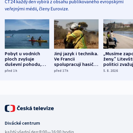
ČT24 každý den vybírá z obsahu publikovaného evropskými
veřejnými médii, členy Eurovize.
Pobyt u vodních
Jiný jazyk i technika.
„Musíme zapo
ploch zvyšuje
Ve Francii
ženy.“ Litevšt
duševní pohodu,
spolupracují hasiči z
politici zvažuj
ukázala
různých zemí
dohodu o
před 1
h
před 17
h
5. 8. 2026
mezinárodní studie
demografii
Divácké centrum
každý všední den:
8:00—16:00 hodin