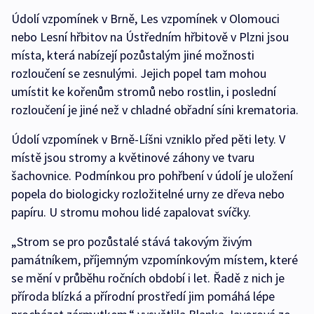
Údolí vzpomínek v Brně, Les vzpomínek v Olomouci
nebo Lesní hřbitov na Ústředním hřbitově v Plzni jsou
místa, která nabízejí pozůstalým jiné možnosti
rozloučení se zesnulými. Jejich popel tam mohou
umístit ke kořenům stromů nebo rostlin, i poslední
rozloučení je jiné než v chladné obřadní síni krematoria.
Údolí vzpomínek v Brně-Líšni vzniklo před pěti lety. V
místě jsou stromy a květinové záhony ve tvaru
šachovnice. Podmínkou pro pohřbení v údolí je uložení
popela do biologicky rozložitelné urny ze dřeva nebo
papíru. U stromu mohou lidé zapalovat svíčky.
„Strom se pro pozůstalé stává takovým živým
památníkem, příjemným vzpomínkovým místem, které
se mění v průběhu ročních období i let. Řadě z nich je
příroda blízká a přírodní prostředí jim pomáhá lépe