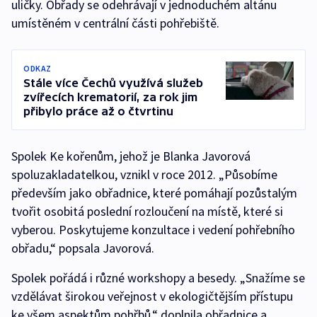
uličky. Obřady se odehrávají v jednoduchém altánu
umístěném v centrální části pohřebiště.
ODKAZ
Stále více Čechů využívá služeb
zvířecích krematorií, za rok jim
přibylo práce až o čtvrtinu
Spolek Ke kořenům, jehož je Blanka Javorová
spoluzakladatelkou, vznikl v roce 2012. „Působíme
především jako obřadnice, které pomáhají pozůstalým
tvořit osobitá poslední rozloučení na místě, které si
vyberou. Poskytujeme konzultace i vedení pohřebního
obřadu,“ popsala Javorová.
Spolek pořádá i různé workshopy a besedy. „Snažíme se
vzdělávat širokou veřejnost v ekologičtějším přístupu
ke všem aspektům pohřbů,“ doplnila obřadnice a