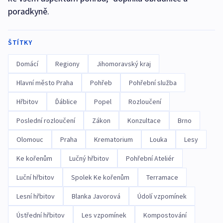
poradkyně.
ŠTÍTKY
Domácí
Regiony
Jihomoravský kraj
Hlavní město Praha
Pohřeb
Pohřební služba
Hřbitov
Ďáblice
Popel
Rozloučení
Poslední rozloučení
Zákon
Konzultace
Brno
Olomouc
Praha
Krematorium
Louka
Lesy
Ke kořenům
Lučný hřbitov
Pohřební Ateliér
Luční hřbitov
Spolek Ke kořenům
Terramace
Lesní hřbitov
Blanka Javorová
Údolí vzpomínek
Ústřední hřbitov
Les vzpomínek
Kompostování