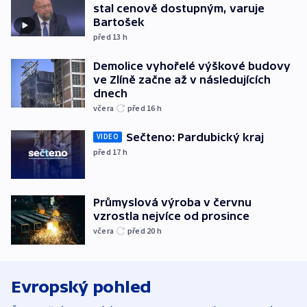
stal cenově dostupným, varuje
Bartošek
před 13
h
Demolice vyhořelé výškové budovy
ve Zlíně začne až v následujících
dnech
včera
před 16
h
Sečteno: Pardubický kraj
VIDEO
před 17
h
Průmyslová výroba v červnu
vzrostla nejvíce od prosince
včera
před 20
h
Evropský pohled