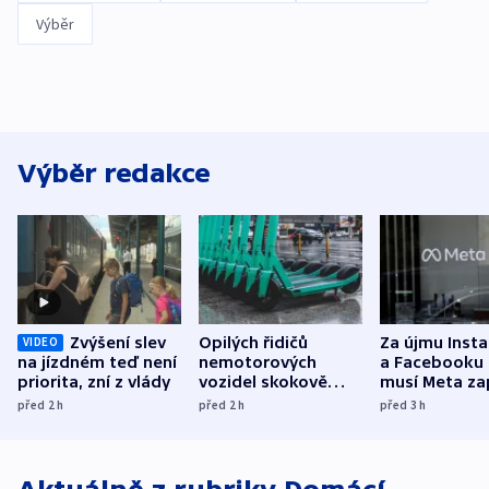
Výběr
Výběr redakce
Zvýšení slev
Opilých řidičů
Za újmu Inst
VIDEO
na jízdném teď není
nemotorových
a Facebooku
priorita, zní z vlády
vozidel skokově
musí Meta zap
přibylo, nejvíc ve
půl miliardy 
před 2
h
před 2
h
před 3
h
středních Čechách