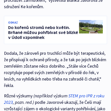
procházet zármutkem,“ vysvětlila Blanka Javorová ze
sdružení Ke kořenům.
ODKAZ
Do kořenů stromů nebo květin.
Brňané můžou pohřbívat své blízké
v Údolí vzpomínek
Dodala, že zároveň pro truchlící může být terapeutické,
že přispívají k ochraně přírody, a že tak po jejich blízkém
zemřelém zůstane něco dobrého. „Stále více Čechů
rozptyluje popel svých zemřelých v přírodě do řek, v
lesích, na vyhlídkách nebo třeba na zahradě či chatě,“
řekla.
Různé výzkumy
(například výzkum
STEM pro IPR z roku
2023
, pozn. red.)
podle Javorové ukazují, že Češi mají
vzrůstající zájem o ekologické varianty pohřbívání, jako