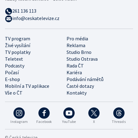
261 136 113
info@ceskatelevize.cz
TV program
Pro média
Živé vysílání
Reklama
TV poplatky
Studio Brno
Teletext
Studio Ostrava
Podcasty
Rada ČT
Počasí
Kariéra
E-shop
Podávání námětů
Mobilní a TV aplikace
Časté dotazy
Vše o ČT
Kontakty
Instagram
Facebook
YouTube
X
Threads
© Česká televize