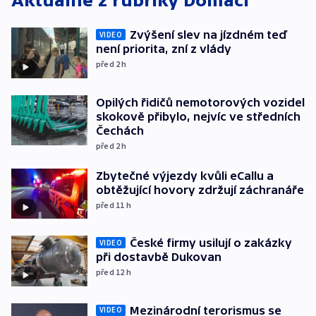
Aktuálně z rubriky
Domácí
Zvýšení slev na jízdném teď
VIDEO
není priorita, zní z vlády
před 2
h
Opilých řidičů nemotorových vozidel
skokově přibylo, nejvíc ve středních
Čechách
před 2
h
Zbytečné výjezdy kvůli eCallu a
obtěžující hovory zdržují záchranáře
před 11
h
České firmy usilují o zakázky
VIDEO
při dostavbě Dukovan
před 12
h
Mezinárodní terorismus se
VIDEO