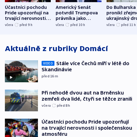
Účastníci pochodu
Americký Senát
Do Bulharska
Pride upozorňují na
potvrdil Trumpova
pronikl zřejm
trvající nerovnosti i
právníka jako
ukrajinský dr
společenskou
ministra
explodoval k
včera
před 9
h
včera
před 10
h
včera
před 11
h
atmosféru
spravedlnosti
od plynovod
Aktuálně z rubriky
Domácí
Stále více Čechů míří v létě do
VIDEO
Skandinávie
před 16
m
Při nehodě dvou aut na Brněnsku
zemřeli dva lidé, čtyři se těžce zranili
včera
před 8
h
Účastníci pochodu Pride upozorňují
na trvající nerovnosti i společenskou
atmosféru