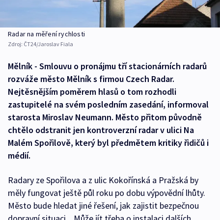
Radar na měření rychlosti
Zdroj:
ČT24/Jaroslav Fiala
Mělník - Smlouvu o pronájmu tří stacionárních radarů
rozváže město Mělník s firmou Czech Radar.
Nejtěsnějším poměrem hlasů o tom rozhodli
zastupitelé na svém posledním zasedání, informoval
starosta Miroslav Neumann. Město přitom původně
chtělo odstranit jen kontroverzní radar v ulici Na
Malém Spořilově, který byl předmětem kritiky řidičů i
médií.
Radary ze Spořilova a z ulic Kokořínská a Pražská by
měly fungovat ještě půl roku po dobu výpovědní lhůty.
Město bude hledat jiné řešení, jak zajistit bezpečnou
dopravní situaci. „Může jít třeba o instalaci dalších