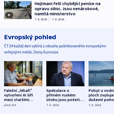
Hejtmani řeší chybějící peníze na
opravu silnic. Jsou nenárokové,
namítá ministerstvo
7. 8. 2026
7. 8. 2026
Evropský pohled
ČT24 každý den vybírá z obsahu publikovaného evropskými
veřejnými médii, členy Eurovize.
Falešní „lékaři“
Spekulace o
Pobyt u vodn
vytvoření AI šíří
přímém ruském
ploch zvyšuje
mezi staršími
útoku jsou pošetilé,
duševní poho
Poláky nebezpečné
míní estonský
ukázala
před 23
h
7. 8. 2026
7. 8. 2026
zdravotní rady
bezpečnostní
mezinárodní 
expert