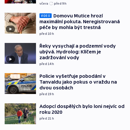
včera
před 9
h
Domovu Mutice hrozí
VIDEO
maximální pokuta. Neregistrovaná
péče by mohla být trestná
před 10
h
Řeky vysychají a podzemní vody
ubývá. Hydrolog: Klíčem je
zadržování vody
před 14
h
Policie vyšetřuje pobodání v
Tanvaldu jako pokus o vraždu na
dvou osobách
před 19
h
Adopcí dospělých bylo loni nejvíc od
roku 2020
před 21
h