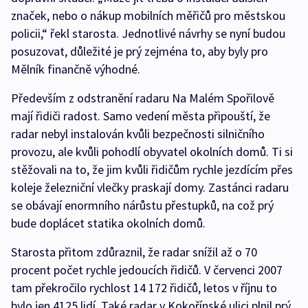
značek, nebo o nákup mobilních měřičů pro městskou
policii,“ řekl starosta. Jednotlivé návrhy se nyní budou
posuzovat, důležité je prý zejména to, aby byly pro
Mělník finančně výhodné.
Především z odstranění radaru Na Malém Spořilově
mají řidiči radost. Samo vedení města připouští, že
radar nebyl instalován kvůli bezpečnosti silničního
provozu, ale kvůli pohodlí obyvatel okolních domů. Ti si
stěžovali na to, že jim kvůli řidičům rychle jezdícím přes
koleje železniční vlečky praskají domy. Zastánci radaru
se obávají enormního nárůstu přestupků, na což prý
bude doplácet statika okolních domů.
Starosta přitom zdůraznil, že radar snížil až o 70
procent počet rychle jedoucích řidičů. V červenci 2007
tam překročilo rychlost 14 172 řidičů, letos v říjnu to
bylo jen 4125 lidí. Také radar v Kokořínské ulici plnil prý