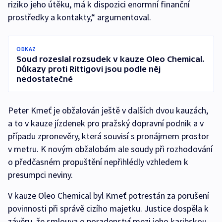
riziko jeho útěku, má k dispozici enormní finanční
prostředky a kontakty,“ argumentoval.
ODKAZ
Soud rozeslal rozsudek v kauze Oleo Chemical.
Důkazy proti Rittigovi jsou podle něj
nedostatečné
Peter Kmeť je obžalován ještě v dalších dvou kauzách,
a to v kauze jízdenek pro pražský dopravní podnik a v
případu zpronevěry, která souvisí s pronájmem prostor
v metru. K novým obžalobám ale soudy při rozhodování
o předčasném propuštění nepřihlédly vzhledem k
presumpci neviny.
V kauze Oleo Chemical byl Kmeť potrestán za porušení
povinnosti při správě cizího majetku. Justice dospěla k
závěru, že smlouva o poradenství mezi jeho karibskou