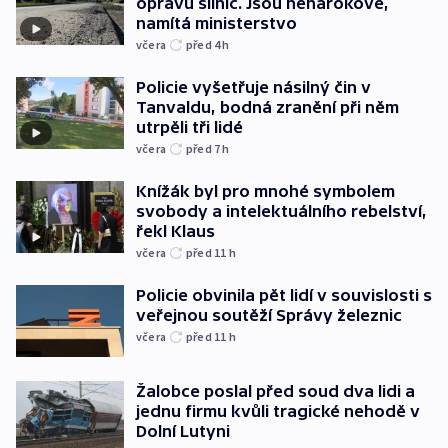
opravu silnic. Jsou nenárokové,
namítá ministerstvo
včera
před 4
h
Policie vyšetřuje násilný čin v
Tanvaldu, bodná zranění při něm
utrpěli tři lidé
včera
před 7
h
Knížák byl pro mnohé symbolem
svobody a intelektuálního rebelství,
řekl Klaus
včera
před 11
h
Policie obvinila pět lidí v souvislosti s
veřejnou soutěží Správy železnic
včera
před 11
h
Žalobce poslal před soud dva lidi a
jednu firmu kvůli tragické nehodě v
Dolní Lutyni