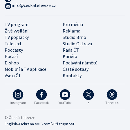
info@ceskatelevize.cz
TV program
Pro média
Živé vysílání
Reklama
TV poplatky
Studio Brno
Teletext
Studio Ostrava
Podcasty
Rada ČT
Počasí
Kariéra
E-shop
Podávání námětů
Mobilní a TV aplikace
Časté dotazy
Vše o ČT
Kontakty
Instagram
Facebook
YouTube
X
Threads
© Česká televize
•
•
English
Ochrana soukromí
Přístupnost