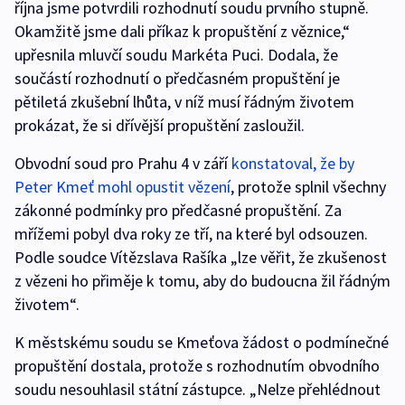
října jsme potvrdili rozhodnutí soudu prvního stupně.
Okamžitě jsme dali příkaz k propuštění z věznice,“
upřesnila mluvčí soudu Markéta Puci. Dodala, že
součástí rozhodnutí o předčasném propuštění je
pětiletá zkušební lhůta, v níž musí řádným životem
prokázat, že si dřívější propuštění zasloužil.
Obvodní soud pro Prahu 4 v září
konstatoval, že by
Peter Kmeť mohl opustit vězení
, protože splnil všechny
zákonné podmínky pro předčasné propuštění. Za
mřížemi pobyl dva roky ze tří, na které byl odsouzen.
Podle soudce Vítězslava Rašíka „lze věřit, že zkušenost
z vězeni ho přiměje k tomu, aby do budoucna žil řádným
životem“.
K městskému soudu se Kmeťova žádost o podmínečné
propuštění dostala, protože s rozhodnutím obvodního
soudu nesouhlasil státní zástupce. „Nelze přehlédnout