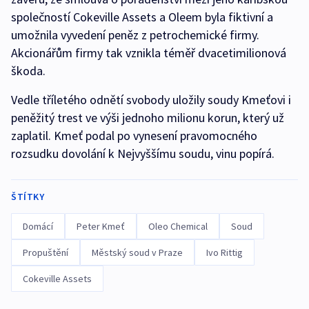
společností Cokeville Assets a Oleem byla fiktivní a
umožnila vyvedení peněz z petrochemické firmy.
Akcionářům firmy tak vznikla téměř dvacetimilionová
škoda.
Vedle tříletého odnětí svobody uložily soudy Kmeťovi i
peněžitý trest ve výši jednoho milionu korun, který už
zaplatil. Kmeť podal po vynesení pravomocného
rozsudku dovolání k Nejvyššímu soudu, vinu popírá.
ŠTÍTKY
Domácí
Peter Kmeť
Oleo Chemical
Soud
Propuštění
Městský soud v Praze
Ivo Rittig
Cokeville Assets