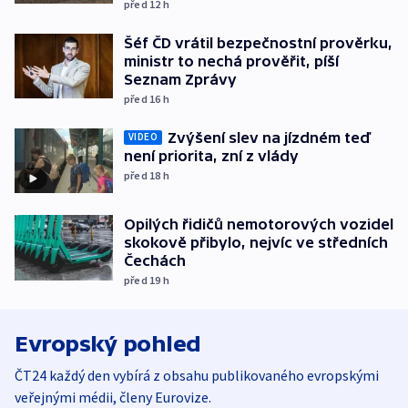
před 12
h
Šéf ČD vrátil bezpečnostní prověrku,
ministr to nechá prověřit, píší
Seznam Zprávy
před 16
h
Zvýšení slev na jízdném teď
VIDEO
není priorita, zní z vlády
před 18
h
Opilých řidičů nemotorových vozidel
skokově přibylo, nejvíc ve středních
Čechách
před 19
h
Evropský pohled
ČT24 každý den vybírá z obsahu publikovaného evropskými
veřejnými médii, členy Eurovize.