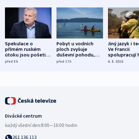
Spekulace o
Pobyt u vodních
Jiný jazyk i t
přímém ruském
ploch zvyšuje
Ve Francii
útoku jsou pošetilé,
duševní pohodu,
spolupracují h
míní estonský
ukázala
různých zemí
před 8
h
před 17
h
6. 8. 2026
bezpečnostní
mezinárodní studie
expert
Divácké centrum
každý všední den:
8:00—16:00 hodin
261 136 113