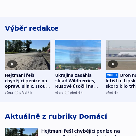
Výběr redakce
Hejtmani řeší
Ukrajina zasáhla
Dron n
VIDEO
chybějící peníze na
sklad Wildberries,
letišti u Lips
opravu silnic. Jsou
Rusové útočili na
skoro kilo trh
nenárokové, namítá
trh, hasiče či
indicie ukazuj
včera
před 4
h
včera
před 4
h
před 4
h
ministerstvo
stadion
Rusko
Aktuálně z rubriky
Domácí
Hejtmani řeší chybějící peníze na