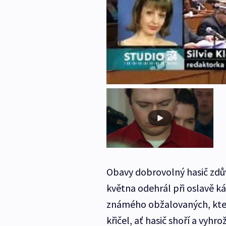
Obavy dobrovolný hasič zdův
května odehrál při oslavě ká
známého obžalovaných, který
křičel, ať hasič shoří a vyhr