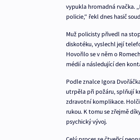
vypukla hromadná rvačka. „P
policie,“ řekl dnes hasič sou
Muž policisty přivedl na sto
diskotéku, vyslechl její tel
Hovořilo se v něm o Romech a
médií a následující den konta
Podle znalce Igora Dvořáčka
utrpěla při požáru, splňují k
zdravotní komplikace. Holč
rukou. K tomu se zřejmě dík
psychický vývoj.
Celý proces se čtveřicí neona