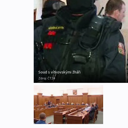
Soud s vítkovskými žháři
Zdroj:
ČT24