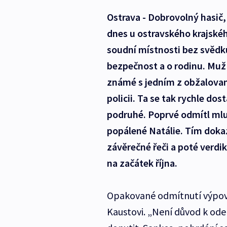
Ostrava - Dobrovolný hasič, 
dnes u ostravského krajské
soudní místnosti bez svědků
bezpečnost a o rodinu. Muž 
známé s jedním z obžalovaný
policii. Ta se tak rychle do
podruhé. Poprvé odmítl mluv
popálené Natálie. Tím dokazo
závěrečné řeči a poté verdi
na začátek října.
Opakované odmítnutí výpověd
Kaustovi. „Není důvod k ode