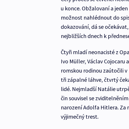
u konce. Obžalovaní a jeden
možnost nahlédnout do spisu
dokazování, dá se očekávat, 
nejbližších dnech k přednese
Čtyři mladí neonacisté z Op
Ivo Müller, Václav Cojocaru
romskou rodinou zaútočili v 
tři zápalné láhve, čtvrtý ček
lidé. Nejmladší Natálie utrp
čin souvisel se zviditelnění
narození Adolfa Hitlera. Za 
výjimečný trest.