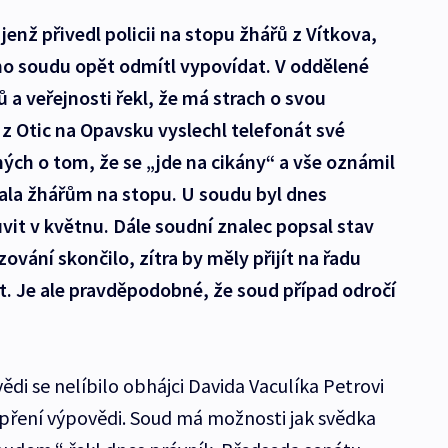
jenž přivedl policii na stopu žhářů z Vítkova,
ho soudu opět odmítl vypovídat. V oddělené
 a veřejnosti řekl, že má strach o svou
z Otic na Opavsku vyslechl telefonát své
ch o tom, že se „jde na cikány“ a vše oznámil
stala žhářům na stopu. U soudu byl dnes
it v květnu. Dále soudní znalec popsal stav
vání skončilo, zítra by měly přijít na řadu
kt. Je ale pravděpodobné, že soud případ odročí
i se nelíbilo obhájci Davida Vaculíka Petrovi
pření výpovědi. Soud má možnosti jak svědka