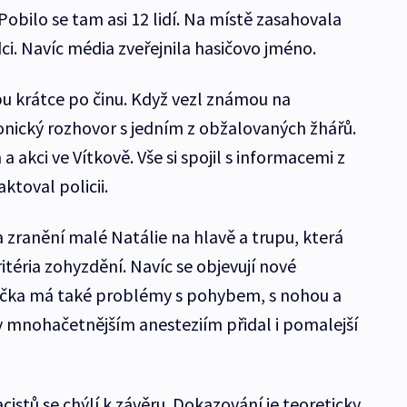
obilo se tam asi 12 lidí. Na místě zasahovala
dci. Navíc média zveřejnila hasičovo jméno.
pu krátce po činu. Když vezl známou na
efonický rozhovor s jedním z obžalovaných žhářů.
 akci ve Vítkově. Vše si spojil s informacemi z
ktoval policii.
 zranění malé Natálie na hlavě a trupu, která
ritéria zohyzdění. Navíc se objevují nové
ička má také problémy s pohybem, s nohou a
y mnohačetnějším anesteziím přidal i pomalejší
cistů se chýlí k závěru. Dokazování je teoreticky