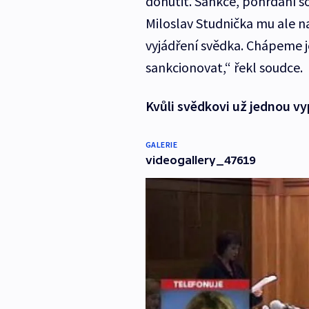
donutit. Sankce, pohrdání s
Miloslav Studnička mu ale 
vyjádření svědka. Chápeme j
sankcionovat,“ řekl soudce.
Kvůli svědkovi už jednou vy
GALERIE
videogallery_47619