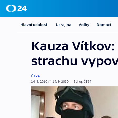
Hlavní události
Ukrajina
Volby
Domácí
Kauza Vítkov:
strachu vypov
ČT24
14. 9. 2010
14. 9. 2010
|
Zdroj:
ČT24