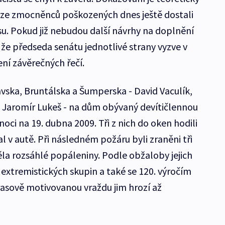
 ze zmocněnců poškozených dnes ještě dostali
. Pokud již nebudou další návrhy na doplnění
že předseda senátu jednotlivé strany vyzve v
ní závěrečných řečí.
avska, Bruntálska a Šumperska - David Vaculík,
 a Jaromír Lukeš - na dům obývaný devítičlennou
noci na 19. dubna 2009. Tři z nich do oken hodili
al v autě. Při následném požáru byli zraněni tři
ěla rozsáhlé popáleniny. Podle obžaloby jejich
m extremistických skupin a také se 120. výročím
rasově motivovanou vraždu jim hrozí až