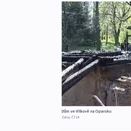
Dům ve Vítkově na Opavsku
Zdroj:
ČT24