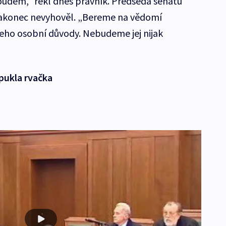
oudem,“ řekl dnes právník. Předseda senátu
nakonec nevyhověl. „Bereme na vědomí
eho osobní důvody. Nebudeme jej nijak
pukla rvačka