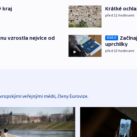
 kraj
Krátké ochla
před 11
hodinami
nu vzrostla nejvíce od
Začínaj
VIDEO
uprchlíky
před 13
hodinami
vropskými veřejnými médii, členy Eurovize.