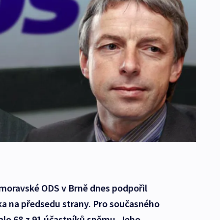
omoravské ODS v Brně dnes podpořil
a na předsedu strany. Pro současného
alo 68 z 91 účastníků sněmu. Jeho