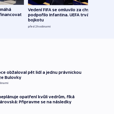
omáhá
Vedení FIFA se omluvilo za chyby a
Od M
financovat
podpořilo Infantina. UEFA trvá na
horká
bojkotu
klima
před 2
hodinami
před 2
ce obžaloval pět lidí a jednu právnickou
ze Bulovky
dinami
neplánuje opatření kvůli vedrům, říká
árovská: Připravme se na následky