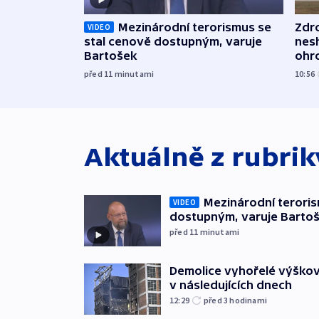
Mezinárodní terorismus se
Zdr
VIDEO
stal cenově dostupným, varuje
nes
Bartošek
ohr
mun
před 11
minutami
10:56
Aktuálně z rubri
Mezinárodní teroris
VIDEO
dostupným, varuje Barto
před 11
minutami
Demolice vyhořelé výškov
v následujících dnech
12:29
před 3
hodinami