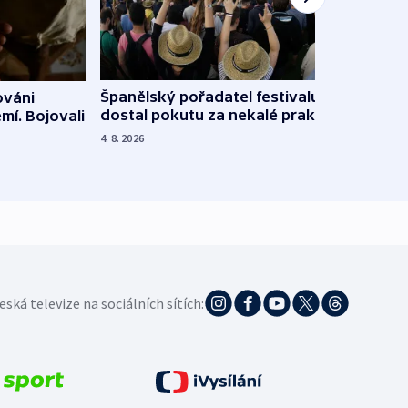
Španělský pořadatel festivalu
ováni
Lesn
dostal pokutu za nekalé praktiky
mí. Bojovali
dopa
zdrav
4. 8. 2026
4. 8. 20
eská televize na sociálních sítích: