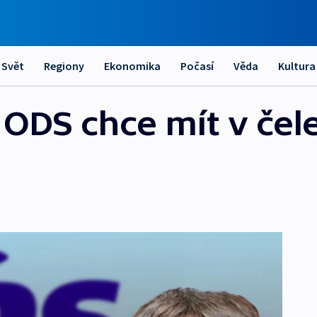
Svět
Regiony
Ekonomika
Počasí
Věda
Kultura
ODS chce mít v čele