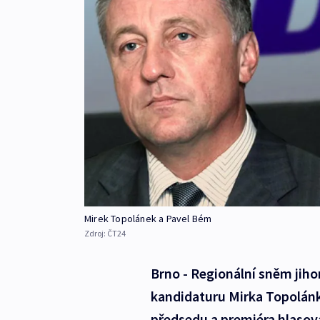
Mirek Topolánek a Pavel Bém
Zdroj:
ČT24
Brno - Regionální sněm jih
kandidaturu Mirka Topolánk
předsedu a premiéra hlasov