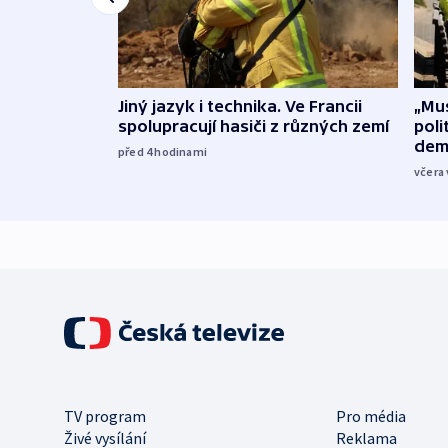
Jiný jazyk i technika. Ve Francii
„Mus
spolupracují hasiči z různých zemí
poli
dem
před 4
hodinami
včera 
TV program
Pro média
Živé vysílání
Reklama