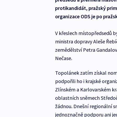
protikandidát, pražský prim
organizace ODS je po pražské
V křeslech místopředsedů by
ministra dopravy Aleše Řebíč
zemědělství Petra Gandalovič
Nečase.
Topolánek zatím získal nomi
podpořili ho i krajské org
Zlínském a Karlovarském kr
oblastních sněmech Středoče
žádnou. Dnešní regionální s
jednoznačně podporu ani je