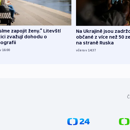
íme zapojit ženy.“ Litevští
Na Ukrajině jsou zadrž
tici zvažují dohodu o
občané z více než 50 ze
ografii
na straně Ruska
v 16:00
včera v 14:37
Č