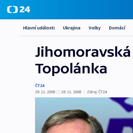
Hlavní události
Ukrajina
Volby
Domácí
Jihomoravská 
Topolánka
ČT24
29. 11. 2008
29. 11. 2008
|
Zdroj:
ČT24