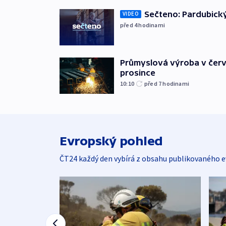
Sečteno: Pardubický
VIDEO
před 4
hodinami
Průmyslová výroba v červ
prosince
10:10
před 7
hodinami
Evropský pohled
ČT24 každý den vybírá z obsahu publikovaného e