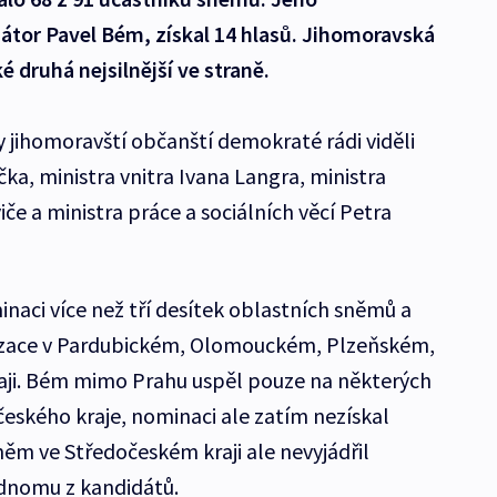
átor Pavel Bém, získal 14 hlasů. Jihomoravská
 druhá nejsilnější ve straně.
 jihomoravští občanští demokraté rádi viděli
ka, ministra vnitra Ivana Langra, ministra
e a ministra práce a sociálních věcí Petra
naci více než tří desítek oblastních sněmů a
anizace v Pardubickém, Olomouckém, Plzeňském,
aji. Bém mimo Prahu uspěl pouze na některých
ského kraje, nominaci ale zatím nezískal
něm ve Středočeském kraji ale nevyjádřil
dnomu z kandidátů.