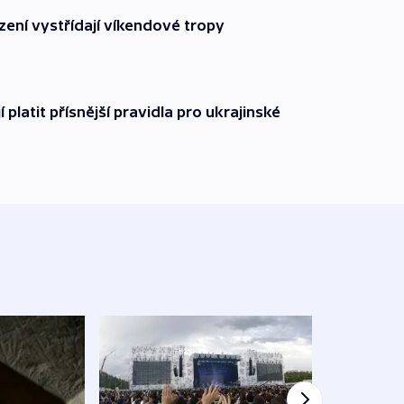
zení vystřídají víkendové tropy
í platit přísnější pravidla pro ukrajinské