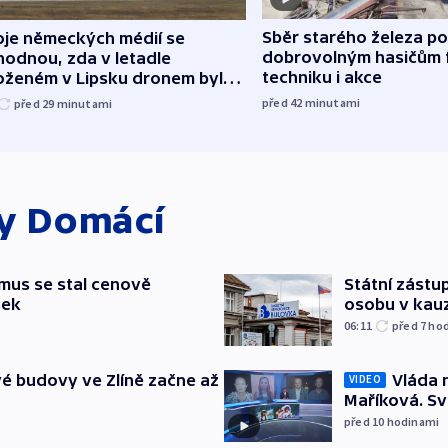
Sběr starého železa p
oje německých médií se
dobrovolným hasičům 
hodnou, zda v letadle
techniku i akce
oženém v Lipsku dronem byla
ice
před 42
minutami
před 29
minutami
ky
Domácí
mus se stal cenově
Státní zástup
šek
osobu v kau
06:11
před 7
ho
Vláda 
é budovy ve Zlíně začne až
VIDEO
Maříková. Sv
před 10
hodinami