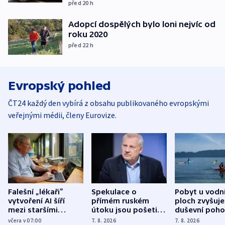
před 20
h
Adopcí dospělých bylo loni nejvíc od
roku 2020
před 22
h
Evropský pohled
ČT24 každý den vybírá z obsahu publikovaného evropskými
veřejnými médii, členy Eurovize.
Falešní „lékaři“
Spekulace o
Pobyt u vodn
vytvoření AI šíří
přímém ruském
ploch zvyšuje
mezi staršími
útoku jsou pošetilé,
duševní poho
Poláky nebezpečné
míní estonský
ukázala
včera v 07:00
7. 8. 2026
7. 8. 2026