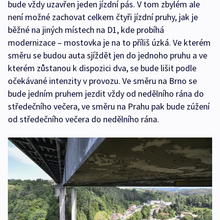
bude vždy uzavřen jeden jízdní pás. V tom zbylém ale
není možné zachovat celkem čtyři jízdní pruhy, jak je
běžné na jiných místech na D1, kde probíhá
modernizace – mostovka je na to příliš úzká. Ve kterém
směru se budou auta sjíždět jen do jednoho pruhu a ve
kterém zůstanou k dispozici dva, se bude lišit podle
očekávané intenzity v provozu. Ve směru na Brno se
bude jedním pruhem jezdit vždy od nedělního rána do
středečního večera, ve směru na Prahu pak bude zúžení
od středečního večera do nedělního rána.