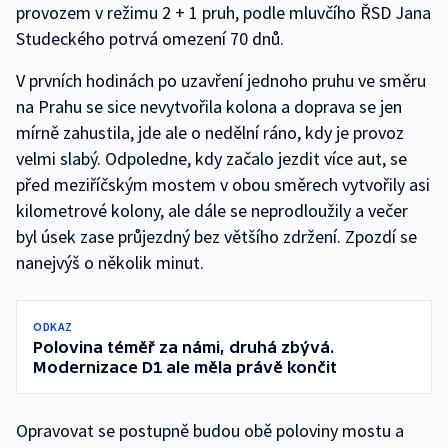
provozem v režimu 2 + 1 pruh, podle mluvčího ŘSD Jana
Studeckého potrvá omezení 70 dnů.
V prvních hodinách po uzavření jednoho pruhu ve směru
na Prahu se sice nevytvořila kolona a doprava se jen
mírně zahustila, jde ale o nedělní ráno, kdy je provoz
velmi slabý. Odpoledne, kdy začalo jezdit více aut, se
před meziříčským mostem v obou směrech vytvořily asi
kilometrové kolony, ale dále se neprodloužily a večer
byl úsek zase průjezdný bez většího zdržení. Zpozdí se
nanejvýš o několik minut.
ODKAZ
Polovina téměř za námi, druhá zbývá.
Modernizace D1 ale měla právě končit
Opravovat se postupně budou obě poloviny mostu a