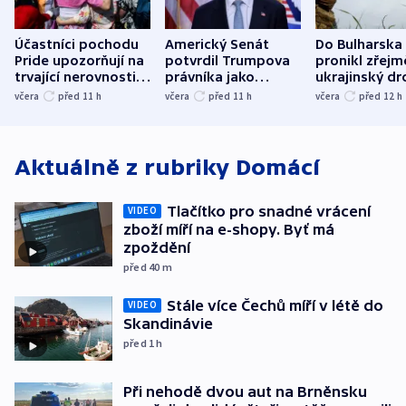
Účastníci pochodu
Americký Senát
Do Bulharska
Pride upozorňují na
potvrdil Trumpova
pronikl zřejm
trvající nerovnosti i
právníka jako
ukrajinský dr
společenskou
ministra
explodoval k
včera
před 11
h
včera
před 11
h
včera
před 12
h
atmosféru
spravedlnosti
od plynovod
Aktuálně z rubriky
Domácí
Tlačítko pro snadné vrácení
VIDEO
zboží míří na e-shopy. Byť má
zpoždění
před 40
m
Stále více Čechů míří v létě do
VIDEO
Skandinávie
před 1
h
Při nehodě dvou aut na Brněnsku