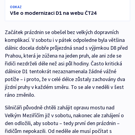
ODKAZ
Vše o modernizaci D1 na webu ČT24
Začátek prázdnin se obešel bez velkých dopravních
komplikací. V sobotu i v pátek odpoledne byla většina
dálnic docela dobře průjezdná snad s výjimkou D8 před
Prahou, která je zúžena na jeden pruh, ale ani zde se
řidiči nezdrželi déle než asi půl hodiny. Často kritická
dálnice D1 tentokrát nezaznamenala žádné vážné
potíže – i proto, že v celé délce zůstaly zachovány dva
jízdní pruhy v každém směru. To se ale v neděli v šest
ráno změnilo.
Silničáři původně chtěli zahájit opravu mostu nad
Velkým Meziříčím již v sobotu, nakonec ale zahájení o
den odložili, aby sobotu – tedy první den prázdnin –
řidičům nepokazili. Od neděle ale musí počítat s