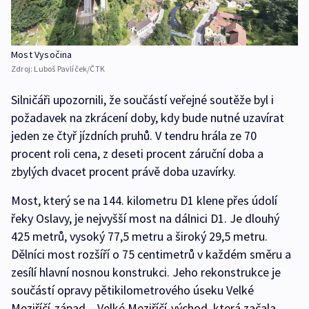
Most Vysočina
Zdroj:
Luboš Pavlíček/ČTK
Silničáři upozornili, že součástí veřejné soutěže byl i
požadavek na zkrácení doby, kdy bude nutné uzavírat
jeden ze čtyř jízdních pruhů. V tendru hrála ze 70
procent roli cena, z deseti procent záruční doba a
zbylých dvacet procent právě doba uzavírky.
Most, který se na 144. kilometru D1 klene přes údolí
řeky Oslavy, je nejvyšší most na dálnici D1. Je dlouhý
425 metrů, vysoký 77,5 metru a široký 29,5 metru.
Dělníci most rozšíří o 75 centimetrů v každém směru a
zesílí hlavní nosnou konstrukci. Jeho rekonstrukce je
součástí opravy pětikilometrového úseku Velké
Meziříčí-západ – Velké Meziříčí-východ, která začala