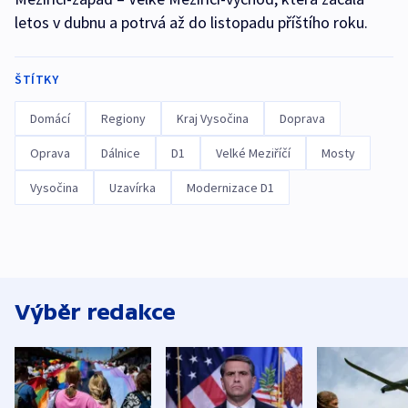
letos v dubnu a potrvá až do listopadu příštího roku.
ŠTÍTKY
Domácí
Regiony
Kraj Vysočina
Doprava
Oprava
Dálnice
D1
Velké Meziříčí
Mosty
Vysočina
Uzavírka
Modernizace D1
Výběr redakce