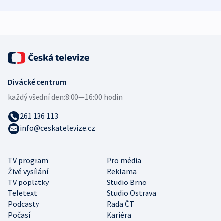
zdravotní rady
bezpečnostní
mezinárodní 
expert
Divácké centrum
každý všední den:
8:00—16:00 hodin
261 136 113
info@ceskatelevize.cz
TV program
Pro média
Živé vysílání
Reklama
TV poplatky
Studio Brno
Teletext
Studio Ostrava
Podcasty
Rada ČT
Počasí
Kariéra