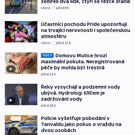
zemřeli dva lidé, čtyři se těžce zranili
včera
před 9
h
Účastníci pochodu Pride upozorňují
na trvající nerovnosti i společenskou
atmosféru
včera
před 11
h
Domovu Mutice hrozí
VIDEO
maximální pokuta. Neregistrovaná
péče by mohla být trestná
před 12
h
Řeky vysychají a podzemní vody
ubývá. Hydrolog: Klíčem je
zadržování vody
před 16
h
Policie vyšetřuje pobodání v
Tanvaldu jako pokus o vraždu na
dvou osobách