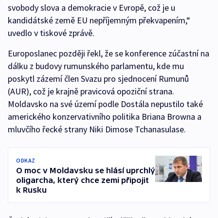
svobody slova a demokracie v Evropě, což je u
kandidátské země EU nepříjemným překvapením,“
uvedlo v tiskové zprávě.
Europoslanec později řekl, že se konference zúčastní na
dálku z budovy rumunského parlamentu, kde mu
poskytl zázemí člen Svazu pro sjednocení Rumunů
(AUR), což je krajně pravicová opoziční strana.
Moldavsko na své území podle Dostála nepustilo také
amerického konzervativního politika Briana Browna a
mluvčího řecké strany Niki Dimose Tchanasulase.
ODKAZ
O moc v Moldavsku se hlásí uprchlý
oligarcha, který chce zemi připojit
k Rusku