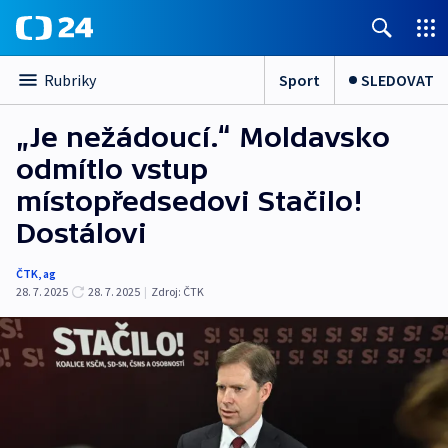
Sport
SLEDOVAT
Rubriky
„Je nežádoucí.“ Moldavsko
odmítlo vstup
místopředsedovi Stačilo!
Dostálovi
ČTK
,
ag
28. 7. 2025
28. 7. 2025
|
Zdroj:
ČTK