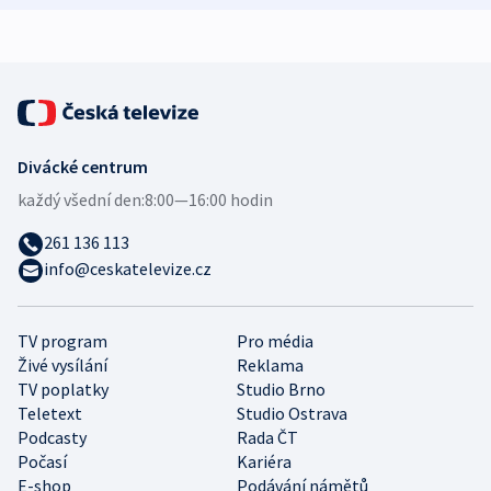
expert
Divácké centrum
každý všední den:
8:00—16:00 hodin
261 136 113
info@ceskatelevize.cz
TV program
Pro média
Živé vysílání
Reklama
TV poplatky
Studio Brno
Teletext
Studio Ostrava
Podcasty
Rada ČT
Počasí
Kariéra
E-shop
Podávání námětů