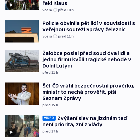
řekl Klaus
včera
před 10
h
Policie obvinila pět lidí v souvislosti s
veřejnou soutěží Správy železnic
včera
před 11
h
Žalobce poslal před soud dva lidi a
jednu firmu kvůli tragické nehodě v
Dolní Lutyni
před 11
h
Šéf ČD vrátil bezpečnostní prověrku,
ministr to nechá prověřit, píší
Seznam Zprávy
před 15
h
Zvýšení slev na jízdném teď
VIDEO
není priorita, zní z vlády
před 17
h