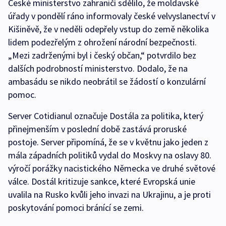
České ministerstvo zahraničí sdělilo, že moldavské
úřady v pondělí ráno informovaly české velvyslanectví v
Kišiněvě, že v neděli odepřely vstup do země několika
lidem podezřelým z ohrožení národní bezpečnosti.
„Mezi zadrženými byl i český občan,“ potvrdilo bez
dalších podrobností ministerstvo. Dodalo, že na
ambasádu se nikdo neobrátil se žádostí o konzulární
pomoc.
Server Cotidianul označuje Dostála za politika, který
přinejmenším v poslední době zastává proruské
postoje. Server připomíná, že se v květnu jako jeden z
mála západních politiků vydal do Moskvy na oslavy 80.
výročí porážky nacistického Německa ve druhé světové
válce. Dostál kritizuje sankce, které Evropská unie
uvalila na Rusko kvůli jeho invazi na Ukrajinu, a je proti
poskytování pomoci bránící se zemi.