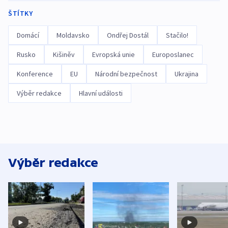
ŠTÍTKY
Domácí
Moldavsko
Ondřej Dostál
Stačilo!
Rusko
Kišiněv
Evropská unie
Europoslanec
Konference
EU
Národní bezpečnost
Ukrajina
Výběr redakce
Hlavní události
Výběr redakce