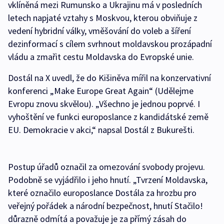
vklíněná mezi Rumunsko a Ukrajinu má v posledních
letech napjaté vztahy s Moskvou, kterou obviňuje z
vedení hybridní války, vměšování do voleb a šíření
dezinformací s cílem svrhnout moldavskou prozápadní
vládu a zmařit cestu Moldavska do Evropské unie.
Dostál na X uvedl, že do Kišiněva mířil na konzervativní
konferenci „Make Europe Great Again“ (Udělejme
Evropu znovu skvělou). „Všechno je jednou poprvé. I
vyhoštění ve funkci europoslance z kandidátské země
EU. Demokracie v akci,“ napsal Dostál z Bukurešti.
Postup úřadů označil za omezování svobody projevu.
Podobně se vyjádřilo i jeho hnutí. „Tvrzení Moldavska,
které označilo europoslance Dostála za hrozbu pro
veřejný pořádek a národní bezpečnost, hnutí Stačilo!
důrazně odmítá a považuje je za přímý zásah do