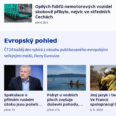
Opilých řidičů nemotorových vozidel
skokově přibylo, nejvíc ve středních
Čechách
před 18
h
Evropský pohled
ČT24 každý den vybírá z obsahu publikovaného evropskými
veřejnými médii, členy Eurovize.
Spekulace o
Pobyt u vodních
Jiný jazyk i t
přímém ruském
ploch zvyšuje
Ve Francii
útoku jsou pošetilé,
duševní pohodu,
spolupracují h
míní estonský
ukázala
různých zemí
před 7
h
před 17
h
6. 8. 2026
bezpečnostní
mezinárodní studie