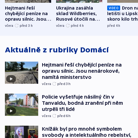
Hejtmani řeší
Ukrajina zasáhla
Dron n
VIDEO
chybějící peníze na
sklad Wildberries,
letišti u Lips
opravu silnic. Jsou
Rusové útočili na
skoro kilo trh
nenárokové, namítá
trh, hasiče či
indicie ukazuj
včera
před 3
h
včera
před 4
h
před 4
h
ministerstvo
stadion
Rusko
Aktuálně z rubriky
Domácí
Hejtmani řeší chybějící peníze na
opravu silnic. Jsou nenárokové,
namítá ministerstvo
včera
před 3
h
Policie vyšetřuje násilný čin v
Tanvaldu, bodná zranění při něm
utrpěli tři lidé
včera
před 6
h
Knížák byl pro mnohé symbolem
svobody a intelektuálního rebelství,