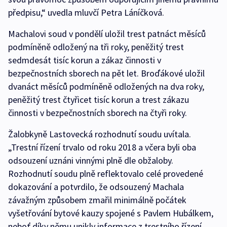
předpisu,“ uvedla mluvčí Petra Láníčková.
Machalovi soud v pondělí uložil trest patnáct měsíců
podmíněně odložený na tři roky, peněžitý trest
sedmdesát tisíc korun a zákaz činnosti v
bezpečnostních sborech na pět let. Broďákové uložil
dvanáct měsíců podmíněně odložených na dva roky,
peněžitý trest čtyřicet tisíc korun a trest zákazu
činnosti v bezpečnostních sborech na čtyři roky.
Žalobkyně Lastovecká rozhodnutí soudu uvítala.
„Trestní řízení trvalo od roku 2018 a včera byli oba
odsouzení uznáni vinnými plně dle obžaloby.
Rozhodnutí soudu plně reflektovalo celé provedené
dokazování a potvrdilo, že odsouzený Machala
závažným způsobem zmařil minimálně počátek
vyšetřování bytové kauzy spojené s Pavlem Hubálkem,
neboť díky němu unikly informace z trestního řízení