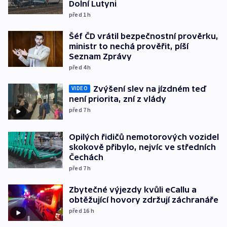
Dolní Lutyni
před 1
h
Šéf ČD vrátil bezpečnostní prověrku,
ministr to nechá prověřit, píší
Seznam Zprávy
před 4
h
Zvýšení slev na jízdném teď
VIDEO
není priorita, zní z vlády
před 7
h
Opilých řidičů nemotorových vozidel
skokově přibylo, nejvíc ve středních
Čechách
před 7
h
Zbytečné výjezdy kvůli eCallu a
obtěžující hovory zdržují záchranáře
před 16
h