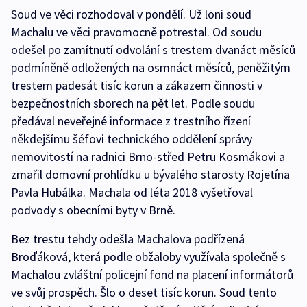
Soud ve věci rozhodoval v pondělí. Už loni soud
Machalu ve věci pravomocně potrestal. Od soudu
odešel po zamítnutí odvolání s trestem dvanáct měsíců
podmíněně odložených na osmnáct měsíců, peněžitým
trestem padesát tisíc korun a zákazem činnosti v
bezpečnostních sborech na pět let. Podle soudu
předával neveřejné informace z trestního řízení
někdejšímu šéfovi technického oddělení správy
nemovitostí na radnici Brno-střed Petru Kosmákovi a
zmařil domovní prohlídku u bývalého starosty Rojetína
Pavla Hubálka. Machala od léta 2018 vyšetřoval
podvody s obecními byty v Brně.
Bez trestu tehdy odešla Machalova podřízená
Broďáková, která podle obžaloby využívala společně s
Machalou zvláštní policejní fond na placení informátorů
ve svůj prospěch. Šlo o deset tisíc korun. Soud tento