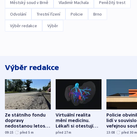
Městský soud v Brně
Vladimír Machala
Peněžitý trest
Odvolání
Trestní řízení
Policie
Brno
Výběr redakce
Výběr
Výběr redakce
Ze státního fondu
Virtuální realita
Policie obvini
dopravy
mění medicínu.
lidí v souvislo
nedostanou letos
Lékaři si otestují
veřejnou sout
kraje na silnice ani
každý řez, říká
Správy železn
09:15
před 5
m
před 27
m
13:08
před 30
korunu, řekl Půta
český expert