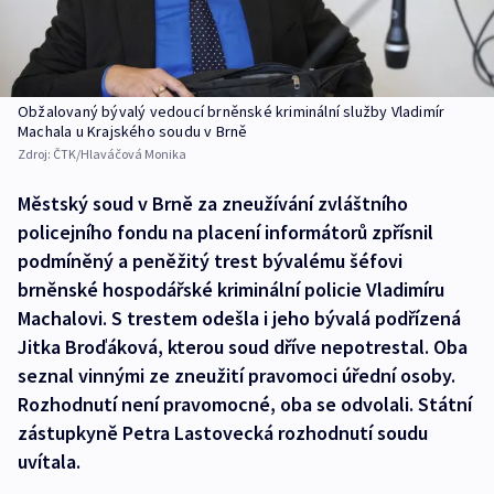
Obžalovaný bývalý vedoucí brněnské kriminální služby Vladimír
Machala u Krajského soudu v Brně
Zdroj:
ČTK/Hlaváčová Monika
Městský soud v Brně za zneužívání zvláštního
policejního fondu na placení informátorů zpřísnil
podmíněný a peněžitý trest bývalému šéfovi
brněnské hospodářské kriminální policie Vladimíru
Machalovi. S trestem odešla i jeho bývalá podřízená
Jitka Broďáková, kterou soud dříve nepotrestal. Oba
seznal vinnými ze zneužití pravomoci úřední osoby.
Rozhodnutí není pravomocné, oba se odvolali. Státní
zástupkyně Petra Lastovecká rozhodnutí soudu
uvítala.