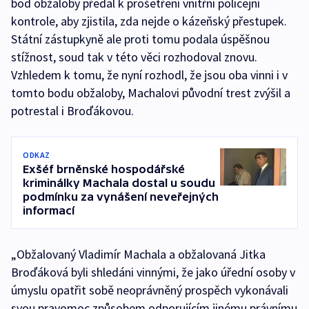
bod obžaloby předal k prošetření vnitřní policejní
kontrole, aby zjistila, zda nejde o kázeňský přestupek.
Státní zástupkyně ale proti tomu podala úspěšnou
stížnost, soud tak v této věci rozhodoval znovu.
Vzhledem k tomu, že nyní rozhodl, že jsou oba vinni i v
tomto bodu obžaloby, Machalovi původní trest zvýšil a
potrestal i Broďákovou.
ODKAZ
Exšéf brněnské hospodářské
kriminálky Machala dostal u soudu
podmínku za vynášení neveřejných
informací
„Obžalovaný Vladimír Machala a obžalovaná Jitka
Broďáková byli shledáni vinnými, že jako úřední osoby v
úmyslu opatřit sobě neoprávněný prospěch vykonávali
svou pravomoc způsobem odporujícím jinému právnímu