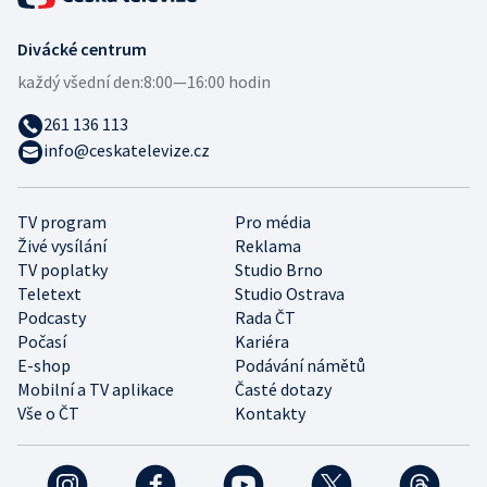
Divácké centrum
každý všední den:
8:00—16:00 hodin
261 136 113
info@ceskatelevize.cz
TV program
Pro média
Živé vysílání
Reklama
TV poplatky
Studio Brno
Teletext
Studio Ostrava
Podcasty
Rada ČT
Počasí
Kariéra
E-shop
Podávání námětů
Mobilní a TV aplikace
Časté dotazy
Vše o ČT
Kontakty