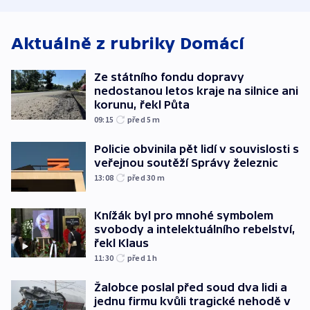
Aktuálně z rubriky
Domácí
Ze státního fondu dopravy
nedostanou letos kraje na silnice ani
korunu, řekl Půta
09:15
před 5
m
Policie obvinila pět lidí v souvislosti s
veřejnou soutěží Správy železnic
13:08
před 30
m
Knížák byl pro mnohé symbolem
svobody a intelektuálního rebelství,
řekl Klaus
11:30
před 1
h
Žalobce poslal před soud dva lidi a
jednu firmu kvůli tragické nehodě v