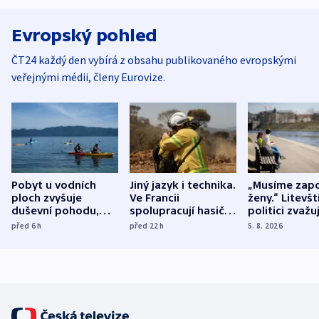
Evropský pohled
ČT24 každý den vybírá z obsahu publikovaného evropskými
veřejnými médii, členy Eurovize.
Pobyt u vodních
Jiný jazyk i technika.
„Musíme zapo
ploch zvyšuje
Ve Francii
ženy.“ Litevšt
duševní pohodu,
spolupracují hasiči z
politici zvažuj
ukázala
různých zemí
dohodu o
před 6
h
před 22
h
5. 8. 2026
mezinárodní studie
demografii