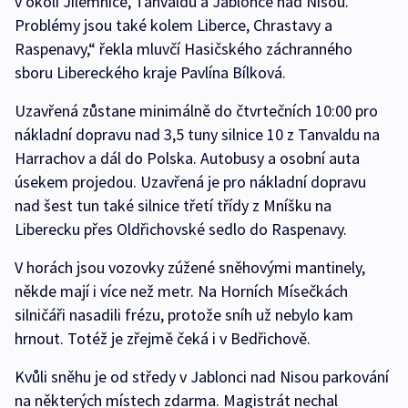
v okolí Jilemnice, Tanvaldu a Jablonce nad Nisou.
Problémy jsou také kolem Liberce, Chrastavy a
Raspenavy,“ řekla mluvčí Hasičského záchranného
sboru Libereckého kraje Pavlína Bílková.
Uzavřená zůstane minimálně do čtvrtečních 10:00 pro
nákladní dopravu nad 3,5 tuny silnice 10 z Tanvaldu na
Harrachov a dál do Polska. Autobusy a osobní auta
úsekem projedou. Uzavřená je pro nákladní dopravu
nad šest tun také silnice třetí třídy z Mníšku na
Liberecku přes Oldřichovské sedlo do Raspenavy.
V horách jsou vozovky zúžené sněhovými mantinely,
někde mají i více než metr. Na Horních Mísečkách
silničáři nasadili frézu, protože sníh už nebylo kam
hrnout. Totéž je zřejmě čeká i v Bedřichově.
Kvůli sněhu je od středy v Jablonci nad Nisou parkování
na některých místech zdarma. Magistrát nechal