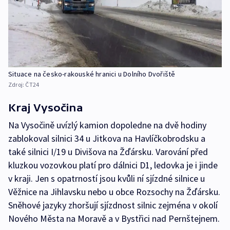
Situace na česko-rakouské hranici u Dolního Dvořiště
Zdroj:
ČT24
Kraj Vysočina
Na Vysočině uvízlý kamion dopoledne na dvě hodiny
zablokoval silnici 34 u Jitkova na Havlíčkobrodsku a
také silnici I/19 u Divišova na Žďársku. Varování před
kluzkou vozovkou platí pro dálnici D1, ledovka je i jinde
v kraji. Jen s opatrností jsou kvůli ní sjízdné silnice u
Věžnice na Jihlavsku nebo u obce Rozsochy na Žďársku.
Sněhové jazyky zhoršují sjízdnost silnic zejména v okolí
Nového Města na Moravě a v Bystřici nad Pernštejnem.