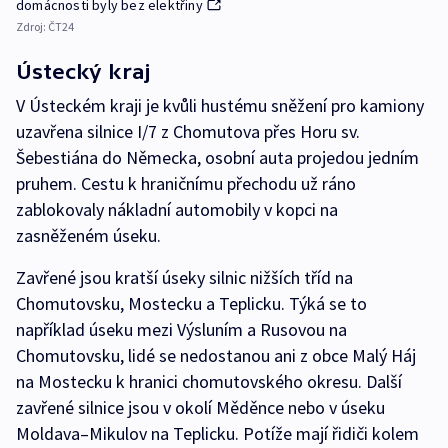
domácnosti byly bez elektřiny
Zdroj:
ČT24
Ústecký kraj
V Ústeckém kraji je kvůli hustému sněžení pro kamiony
uzavřena silnice I/7 z Chomutova přes Horu sv.
Šebestiána do Německa, osobní auta projedou jedním
pruhem. Cestu k hraničnímu přechodu už ráno
zablokovaly nákladní automobily v kopci na
zasněženém úseku.
Zavřené jsou kratší úseky silnic nižších tříd na
Chomutovsku, Mostecku a Teplicku. Týká se to
například úseku mezi Výsluním a Rusovou na
Chomutovsku, lidé se nedostanou ani z obce Malý Háj
na Mostecku k hranici chomutovského okresu. Další
zavřené silnice jsou v okolí Měděnce nebo v úseku
Moldava–Mikulov na Teplicku. Potíže mají řidiči kolem