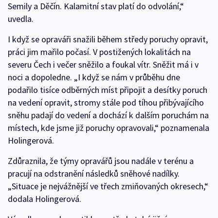
Semily a Děčín. Kalamitní stav platí do odvolání,“
uvedla.
I když se opraváři snažili během středy poruchy opravit,
práci jim mařilo počasí. V postižených lokalitách na
severu Čech i večer sněžilo a foukal vítr. Sněžit má i v
noci a dopoledne. „I když se nám v průběhu dne
podařilo tisíce odběrných míst připojit a desítky poruch
na vedení opravit, stromy stále pod tíhou přibývajícího
sněhu padají do vedení a dochází k dalším poruchám na
místech, kde jsme již poruchy opravovali,“ poznamenala
Holingerová.
Zdůraznila, že týmy opravářů jsou nadále v terénu a
pracují na odstranění následků sněhové nadílky.
„Situace je nejvážnější ve třech zmiňovaných okresech,“
dodala Holingerová.