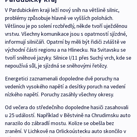
V Pardubickém kraji leží nový sníh na většině silnic,
problémy způsobuje hlavně ve vyšších polohách.
Většinou je po solení rozbředlý, někde tvoří uježděnou
vrstvu. Všechny komunikace jsou s opatrností sjízdné,
informují silničáři. Opatrní by měli být řidiči zvláště ve
východní části regionu a na Hlinecku. Na Svitavsku se
tvoří sněhové jazyky. Silnice I/11 přes Suchý vrch, kde se
nepoužívá sůl, je sjízdná se sněhovými řetězy.
Energetici zaznamenali dopoledne dvě poruchy na
vedeních vysokého napětí a desítky poruch na vedení
nízkého napětí. Poruchy zasáhly všechny okresy.
Od večera do středečního dopoledne hasiči zasahovali
u 25 událostí. Například v Běstvině na Chrudimsku auto
narazilo do zábradlí mostu. Kolize se obešla bez
zranění. V Lichkově na Orlickoústecku auto skončilo v