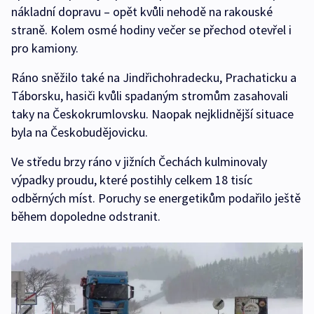
nákladní dopravu – opět kvůli nehodě na rakouské
straně. Kolem osmé hodiny večer se přechod otevřel i
pro kamiony.
Ráno sněžilo také na Jindřichohradecku, Prachaticku a
Táborsku, hasiči kvůli spadaným stromům zasahovali
taky na Českokrumlovsku. Naopak nejklidnější situace
byla na Českobudějovicku.
Ve středu brzy ráno v jižních Čechách kulminovaly
výpadky proudu, které postihly celkem 18 tisíc
odběrných míst. Poruchy se energetikům podařilo ještě
během dopoledne odstranit.