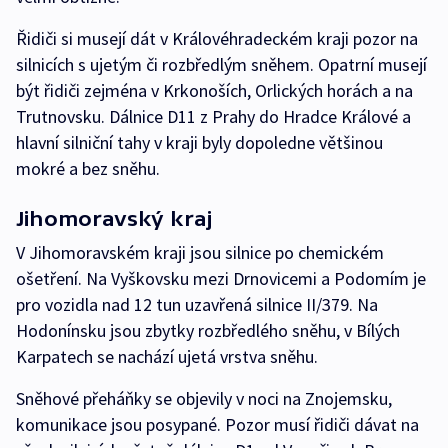
Řidiči si musejí dát v Královéhradeckém kraji pozor na
silnicích s ujetým či rozbředlým sněhem. Opatrní musejí
být řidiči zejména v Krkonoších, Orlických horách a na
Trutnovsku. Dálnice D11 z Prahy do Hradce Králové a
hlavní silniční tahy v kraji byly dopoledne většinou
mokré a bez sněhu.
Jihomoravský kraj
V Jihomoravském kraji jsou silnice po chemickém
ošetření. Na Vyškovsku mezi Drnovicemi a Podomím je
pro vozidla nad 12 tun uzavřená silnice II/379. Na
Hodonínsku jsou zbytky rozbředlého sněhu, v Bílých
Karpatech se nachází ujetá vrstva sněhu.
Sněhové přeháňky se objevily v noci na Znojemsku,
komunikace jsou posypané. Pozor musí řidiči dávat na