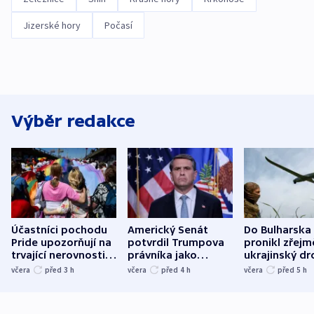
Jizerské hory
Počasí
Výběr redakce
Účastníci pochodu
Americký Senát
Do Bulharska
Pride upozorňují na
potvrdil Trumpova
pronikl zřejm
trvající nerovnosti i
právníka jako
ukrajinský dr
společenskou
ministra
explodoval k
včera
před 3
h
včera
před 4
h
včera
před 5
h
atmosféru
spravedlnosti
od plynovod