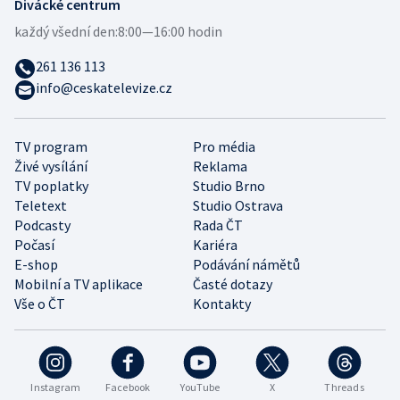
Divácké centrum
každý všední den:
8:00—16:00 hodin
261 136 113
info@ceskatelevize.cz
TV program
Pro média
Živé vysílání
Reklama
TV poplatky
Studio Brno
Teletext
Studio Ostrava
Podcasty
Rada ČT
Počasí
Kariéra
E-shop
Podávání námětů
Mobilní a TV aplikace
Časté dotazy
Vše o ČT
Kontakty
Instagram
Facebook
YouTube
X
Threads