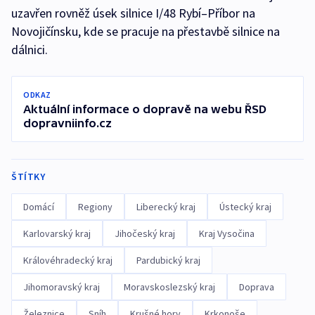
uzavřen rovněž úsek silnice I/48 Rybí–Příbor na
Novojičínsku, kde se pracuje na přestavbě silnice na
dálnici.
ODKAZ
Aktuální informace o dopravě na webu ŘSD
dopravniinfo.cz
ŠTÍTKY
Domácí
Regiony
Liberecký kraj
Ústecký kraj
Karlovarský kraj
Jihočeský kraj
Kraj Vysočina
Královéhradecký kraj
Pardubický kraj
Jihomoravský kraj
Moravskoslezský kraj
Doprava
Železnice
Sníh
Krušné hory
Krkonoše