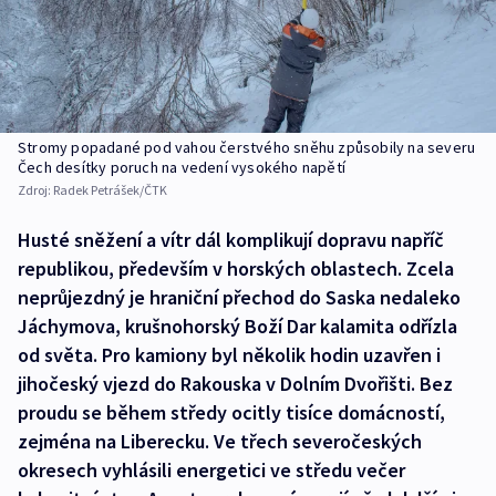
Stromy popadané pod vahou čerstvého sněhu způsobily na severu
Čech desítky poruch na vedení vysokého napětí
Zdroj:
Radek Petrášek/ČTK
Husté sněžení a vítr dál komplikují dopravu napříč
republikou, především v horských oblastech. Zcela
neprůjezdný je hraniční přechod do Saska nedaleko
Jáchymova, krušnohorský Boží Dar kalamita odřízla
od světa. Pro kamiony byl několik hodin uzavřen i
jihočeský vjezd do Rakouska v Dolním Dvořišti. Bez
proudu se během středy ocitly tisíce domácností,
zejména na Liberecku. Ve třech severočeských
okresech vyhlásili energetici ve středu večer