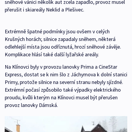
sněhové vánici několik aut zcela zapadlo, provoz musel
přerušit i skiareály Neklid a Plešivec.
Extrémně špatné podmínky jsou ovšem v celých
Krušných horách; silnice zapadaly sněhem, některá
odlehlejší místa jsou odříznutá, hrozí sněhové závěje.
Komplikace hlásí také další lyžařské areály.
Na Klínovci byly v provozu lanovky Prima a CineStar
Express, dostat se k nim šlo z Jáchymova k dolní stanici
Primy, protože silnice na severní stranu nebyly sjízdné.
Extrémní počasí způsobilo také výpadky elektrického
proudu, kvůli kterým na Klínovci musel být přerušen
provoz lanovky Dámská.