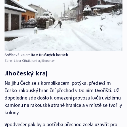
Sněhová kalamita v Krušných horách
Zdroj:
Libor Čihák junior/iReportér
Jihočeský kraj
Na jihu Čech se s komplikacemi potýkal především
česko-rakouský hraniční přechod v Dolním Dvořišti. Už
dopoledne zde došlo k omezení provozu kvůli uvízlému
kamionu na rakouské straně hranice a v místě se tvořily
kolony.
Vpodvečer pak bylo potřeba přechod zcela uzavřít pro