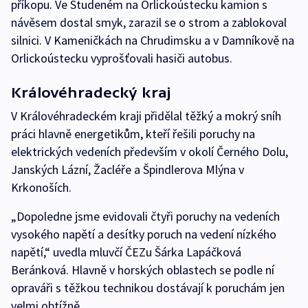
příkopu. Ve Studeném na Orlickoústecku kamion s
návěsem dostal smyk, zarazil se o strom a zablokoval
silnici. V Kameničkách na Chrudimsku a v Damníkově na
Orlickoústecku vyprošťovali hasiči autobus.
Královéhradecký kraj
V Královéhradeckém kraji přidělal těžký a mokrý sníh
práci hlavně energetikům, kteří řešili poruchy na
elektrických vedeních především v okolí Černého Dolu,
Janských Lázní, Žacléře a Špindlerova Mlýna v
Krkonoších.
„Dopoledne jsme evidovali čtyři poruchy na vedeních
vysokého napětí a desítky poruch na vedení nízkého
napětí,“ uvedla mluvčí ČEZu Šárka Lapáčková
Beránková. Hlavně v horských oblastech se podle ní
opraváři s těžkou technikou dostávají k poruchám jen
velmi obtížně.