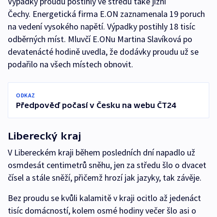
Výpadky proudu postihly ve středu také jižní
Čechy. Energetická firma E.ON zaznamenala 19 poruch
na vedení vysokého napětí. Výpadky postihly 18 tisíc
odběrných míst. Mluvčí E.ONu Martina Slavíková po
devatenácté hodině uvedla, že dodávky proudu už se
podařilo na všech místech obnovit.
ODKAZ
Předpověď počasí v Česku na webu ČT24
Liberecký kraj
V Libereckém kraji během posledních dní napadlo už
osmdesát centimetrů sněhu, jen za středu šlo o dvacet
čísel a stále sněží, přičemž hrozí jak jazyky, tak závěje.
Bez proudu se kvůli kalamitě v kraji ocitlo až jedenáct
tisíc domácností, kolem osmé hodiny večer šlo asi o