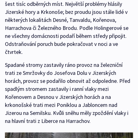
šest tisíc odběrných míst. Největší problémy hlásily
Jizerské hory a Krkonoše; bez proudu jsou stále lidé v
některých lokalitách Desné, Tanvaldu, Kořenova,
Harrachova či Železného Brodu. Podle Holingerové se
ne všechny domácnosti podaří během středy připojit.
Odstraňování poruch bude pokračovat v noci a ve
čtvrtek.
Spadané stromy zastavily ráno provoz na železniční
trati ze Smržovky do Josefova Dolu v Jizerských
horách, provoz se podařilo obnovit až odpoledne. Před
spadlým stromem zastavily i ranní vlaky mezi
Kořenovem a Desnou v Jizerských horách a na
krkonošské trati mezi Poniklou a Jabloncem nad
Jizerou na Semilsku. Kvůli sněhu měly zpoždění vlaky i
na hlavní trati z Liberce na Harrachov.