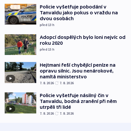
Policie vyšetřuje pobodání v
Tanvaldu jako pokus o vraždu na
dvou osobách
před 13
h
Adopcí dospělých bylo loni nejvíc od
roku 2020
před 15
h
Hejtmani řeší chybějící peníze na
opravu silnic. Jsou nenárokové,
namítá ministerstvo
7. 8. 2026
7. 8. 2026
Policie vyšetřuje násilný čin v
Tanvaldu, bodná zranění při něm
utrpěli tři lidé
7. 8. 2026
7. 8. 2026