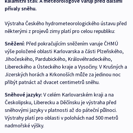
kalamitní stav. A meteorologové varují před dalšími
přívaly sněhu.
Výstraha Českého hydrometeorologického ústavu před
některými z projevů zimy platí pro celou republiku:
Sněžení:
Před pokračujícím sněžením varuje ČHMÚ
výše položené oblasti Karlovarska a části Plzeňského,
Jihočeského, Pardubického, Královéhradeckého,
Libereckého a Ústeckého kraje a Vysočiny. V Krušných a
Jizerských horách a Krkonoších může za jedinou noc
přibýt patnáct až dvacet centimetrů sněhu.
Sněhové jazyky:
V celém Karlovarském kraji a na
Českolipsku, Liberecku a Děčínsku je výstraha před
sněhovými jazyky v platnosti až do páteční půlnoci.
Výstrahy platí pro oblasti v polohách nad 500 metrů
nadmořské výšky.