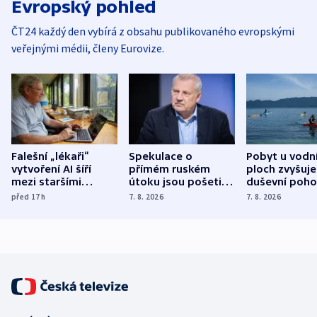
Evropský pohled
ČT24 každý den vybírá z obsahu publikovaného evropskými
veřejnými médii, členy Eurovize.
Falešní „lékaři“
Spekulace o
Pobyt u vodn
vytvoření AI šíří
přímém ruském
ploch zvyšuje
mezi staršími
útoku jsou pošetilé,
duševní poho
Poláky nebezpečné
míní estonský
ukázala
před 17
h
7. 8. 2026
7. 8. 2026
zdravotní rady
bezpečnostní
mezinárodní 
expert