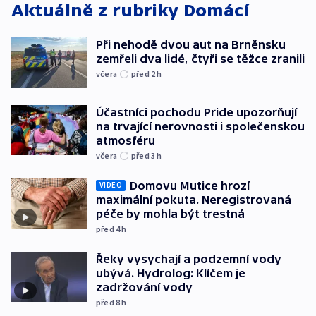
Aktuálně z rubriky
Domácí
Při nehodě dvou aut na Brněnsku
zemřeli dva lidé, čtyři se těžce zranili
včera
před 2
h
Účastníci pochodu Pride upozorňují
na trvající nerovnosti i společenskou
atmosféru
včera
před 3
h
Domovu Mutice hrozí
VIDEO
maximální pokuta. Neregistrovaná
péče by mohla být trestná
před 4
h
Řeky vysychají a podzemní vody
ubývá. Hydrolog: Klíčem je
zadržování vody
před 8
h