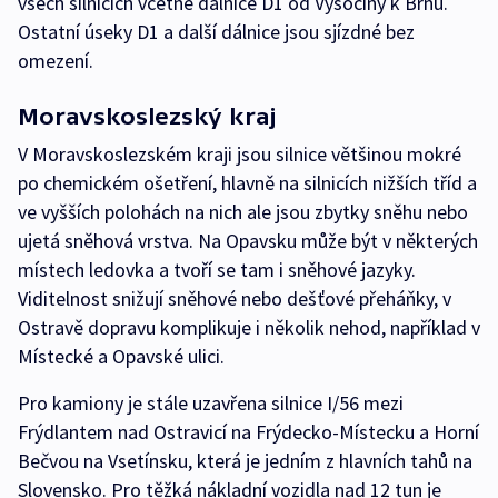
všech silnicích včetně dálnice D1 od Vysočiny k Brnu.
Ostatní úseky D1 a další dálnice jsou sjízdné bez
omezení.
Moravskoslezský kraj
V Moravskoslezském kraji jsou silnice většinou mokré
po chemickém ošetření, hlavně na silnicích nižších tříd a
ve vyšších polohách na nich ale jsou zbytky sněhu nebo
ujetá sněhová vrstva. Na Opavsku může být v některých
místech ledovka a tvoří se tam i sněhové jazyky.
Viditelnost snižují sněhové nebo dešťové přeháňky, v
Ostravě dopravu komplikuje i několik nehod, například v
Místecké a Opavské ulici.
Pro kamiony je stále uzavřena silnice I/56 mezi
Frýdlantem nad Ostravicí na Frýdecko-Místecku a Horní
Bečvou na Vsetínsku, která je jedním z hlavních tahů na
Slovensko. Pro těžká nákladní vozidla nad 12 tun je