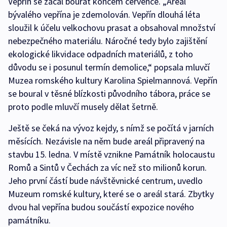
Vepřín se začal bourat koncem července. „Areál
bývalého vepřína je zdemolován. Vepřín dlouhá léta
sloužil k účelu velkochovu prasat a obsahoval množství
nebezpečného materiálu. Náročné tedy bylo zajištění
ekologické likvidace odpadních materiálů, z toho
důvodu se i posunul termín demolice,“ popsala mluvčí
Muzea romského kultury Karolina Spielmannová. Vepřín
se boural v těsné blízkosti původního tábora, práce se
proto podle mluvčí musely dělat šetrně.
Ještě se čeká na vývoz kejdy, s nímž se počítá v jarních
měsících. Nezávisle na něm bude areál připravený na
stavbu 15. ledna. V místě vznikne Památník holocaustu
Romů a Sintů v Čechách za víc než sto milionů korun.
Jeho první částí bude návštěvnické centrum, uvedlo
Muzeum romské kultury, které se o areál stará. Zbytky
dvou hal vepřína budou součástí expozice nového
památníku.