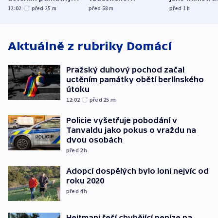
obětí berlínského
prostoru,
spravedlnost
12:02
před 25
m
před 58
m
před 1
h
útoku
explodoval kilometr
od plynovodu
Aktuálně z rubriky
Domácí
Pražský duhový pochod začal
uctěním památky obětí berlínského
útoku
12:02
před 25
m
Policie vyšetřuje pobodání v
Tanvaldu jako pokus o vraždu na
dvou osobách
před 2
h
Adopcí dospělých bylo loni nejvíc od
roku 2020
před 4
h
Hejtmani řeší chybějící peníze na