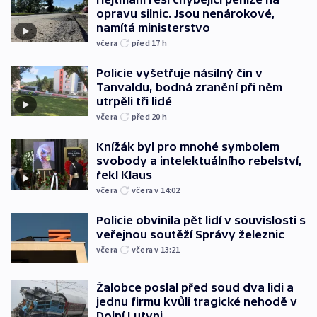
opravu silnic. Jsou nenárokové,
namítá ministerstvo
včera
před 17
h
Policie vyšetřuje násilný čin v
Tanvaldu, bodná zranění při něm
utrpěli tři lidé
včera
před 20
h
Knížák byl pro mnohé symbolem
svobody a intelektuálního rebelství,
řekl Klaus
včera
včera v 14:02
Policie obvinila pět lidí v souvislosti s
veřejnou soutěží Správy železnic
včera
včera v 13:21
Žalobce poslal před soud dva lidi a
jednu firmu kvůli tragické nehodě v
Dolní Lutyni