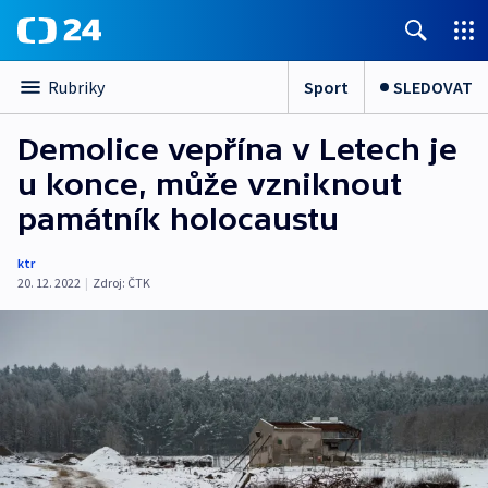
Sport
SLEDOVAT
Rubriky
Demolice vepřína v Letech je
u konce, může vzniknout
památník holocaustu
ktr
20. 12. 2022
|
Zdroj:
ČTK