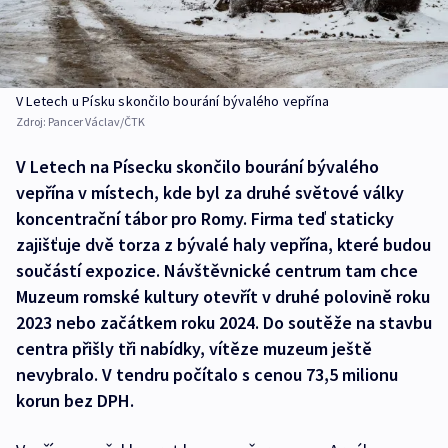
V Letech u Písku skončilo bourání bývalého vepřína
Zdroj:
Pancer Václav/ČTK
V Letech na Písecku skončilo bourání bývalého
vepřína v místech, kde byl za druhé světové války
koncentrační tábor pro Romy. Firma teď staticky
zajišťuje dvě torza z bývalé haly vepřína, které budou
součástí expozice. Návštěvnické centrum tam chce
Muzeum romské kultury otevřít v druhé polovině roku
2023 nebo začátkem roku 2024. Do soutěže na stavbu
centra přišly tři nabídky, vítěze muzeum ještě
nevybralo. V tendru počítalo s cenou 73,5 milionu
korun bez DPH.