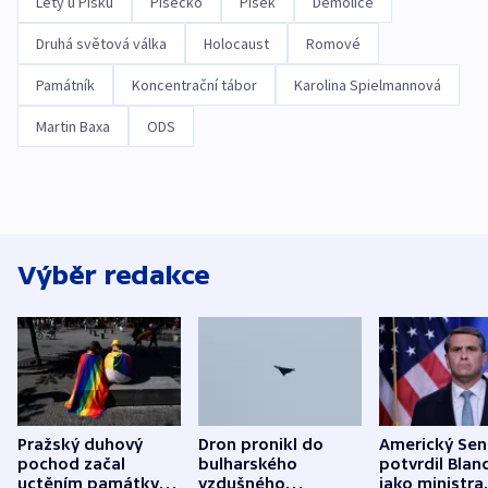
Lety u Písku
Písecko
Písek
Demolice
Druhá světová válka
Holocaust
Romové
Památník
Koncentrační tábor
Karolina Spielmannová
Martin Baxa
ODS
Výběr redakce
Pražský duhový
Dron pronikl do
Americký Sen
pochod začal
bulharského
potvrdil Blan
uctěním památky
vzdušného
jako ministra