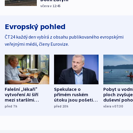
včera v 12:45
Evropský pohled
ČT24 každý den vybírá z obsahu publikovaného evropskými
veřejnými médii, členy Eurovize.
Falešní „lékaři“
Spekulace o
Pobyt u vodn
vytvoření AI šíří
přímém ruském
ploch zvyšuje
mezi staršími
útoku jsou pošetilé,
duševní poho
Poláky nebezpečné
míní estonský
ukázala
před 7
h
před 20
h
včera v 07:30
zdravotní rady
bezpečnostní
mezinárodní 
expert