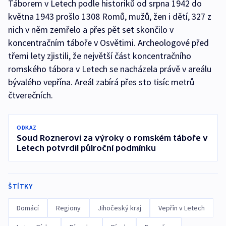
Táborem v Letech podle historiků od srpna 1942 do
května 1943 prošlo 1308 Romů, mužů, žen i dětí, 327 z
nich v něm zemřelo a přes pět set skončilo v
koncentračním táboře v Osvětimi. Archeologové před
třemi lety zjistili, že největší část koncentračního
romského tábora v Letech se nacházela právě v areálu
bývalého vepřína. Areál zabírá přes sto tisíc metrů
čtverečních.
ODKAZ
Soud Roznerovi za výroky o romském táboře v
Letech potvrdil půlroční podmínku
ŠTÍTKY
Domácí
Regiony
Jihočeský kraj
Vepřín v Letech