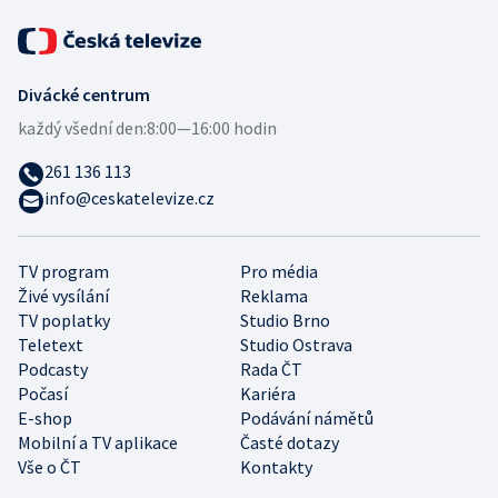
Divácké centrum
každý všední den:
8:00—16:00 hodin
261 136 113
info@ceskatelevize.cz
TV program
Pro média
Živé vysílání
Reklama
TV poplatky
Studio Brno
Teletext
Studio Ostrava
Podcasty
Rada ČT
Počasí
Kariéra
E-shop
Podávání námětů
Mobilní a TV aplikace
Časté dotazy
Vše o ČT
Kontakty