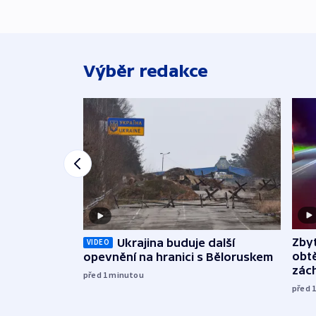
Výběr redakce
Zbyt
Ukrajina buduje další
VIDEO
obtě
opevnění na hranici s Běloruskem
zác
před 1
minutou
před 