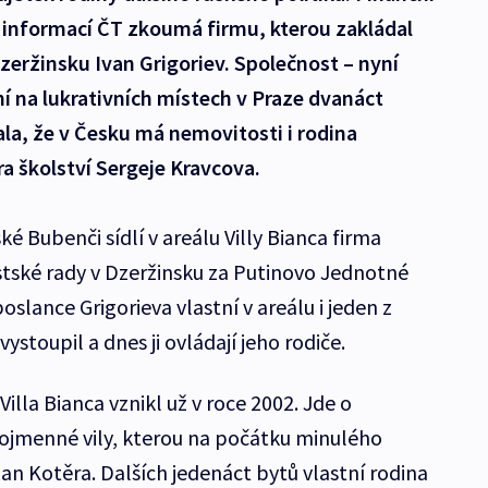
e informací ČT zkoumá firmu, kterou zakládal
eržinsku Ivan Grigoriev. Společnost – nyní
ní na lukrativních místech v Praze dvanáct
la, že v Česku má nemovitosti i rodina
a školství Sergeje Kravcova.
ké Bubenči sídlí v areálu Villy Bianca firma
stské rady v Dzeržinsku za Putinovo Jednotné
oslance Grigorieva vlastní v areálu i jeden z
 vystoupil a dnes ji ovládají jeho rodiče.
illa Bianca vznikl už v roce 2002. Jde o
jmenné vily, kterou na počátku minulého
Jan Kotěra. Dalších jedenáct bytů vlastní rodina