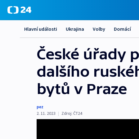
Hlavní události
Ukrajina
Volby
Domácí
České úřady p
dalšího ruskéh
bytů v Praze
pez
2. 11. 2023
|
Zdroj:
ČT24