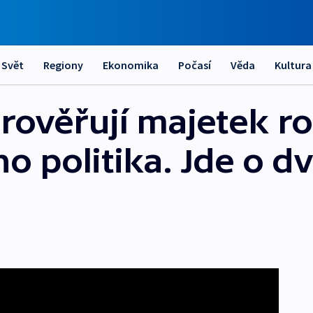
Svět
Regiony
Ekonomika
Počasí
Věda
Kultura
rověřují majetek r
o politika. Jde o d