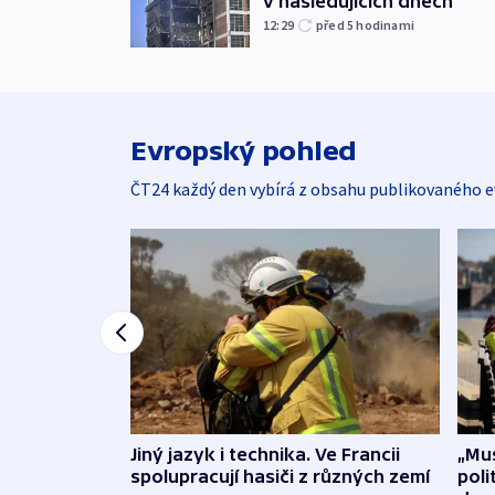
v následujících dnech
12:29
před 5
hodinami
Evropský pohled
ČT24 každý den vybírá z obsahu publikovaného e
Jiný jazyk i technika. Ve Francii
„Mus
spolupracují hasiči z různých zemí
poli