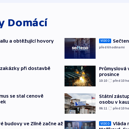
ky
Domácí
allu a obtěžující hovory
Sečten
VIDEO
před 6
hodinami
o zakázky při dostavbě
Průmyslová v
prosince
10:10
před 10
ho
mus se stal cenově
Státní zástup
šek
osobu v kau
06:11
před 10
ho
é budovy ve Zlíně začne až
Vláda 
VIDEO