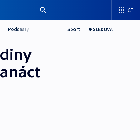
ČT
Podcasty
Sport
SLEDOVAT
odiny
vanáct