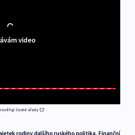
ávám video
prověřují české úřady
jetek rodiny dalšího ruského politika. Finanční