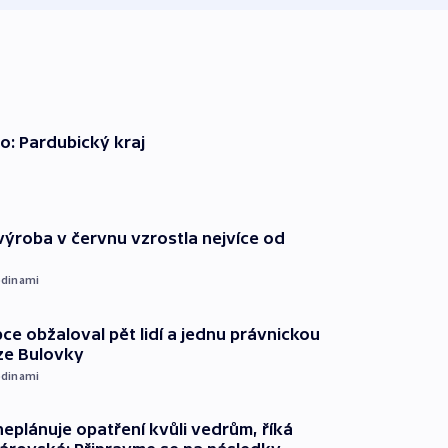
o: Pardubický kraj
ýroba v červnu vzrostla nejvíce od
dinami
ce obžaloval pět lidí a jednu právnickou
ze Bulovky
dinami
neplánuje opatření kvůli vedrům, říká