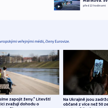
Maříková. Sv
před 13
hodinami
vropskými veřejnými médii, členy Eurovize.
íme zapojit ženy.“ Litevští
Na Ukrajině jsou zadrž
tici zvažují dohodu o
občané z více než 50 ze