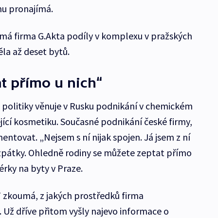
inu pronajímá.
má firma G.Akta podíly v komplexu v pražských
ěla až deset bytů.
t přímo u nich“
 politiky věnuje v Rusku podnikání v chemickém
jící kosmetiku. Současné podnikání české firmy,
ntovat. „Nejsem s ní nijak spojen. Já jsem z ní
zpátky. Ohledně rodiny se můžete zeptat přímo
érky na byty v Praze.
 zkoumá, z jakých prostředků firma
. Už dříve přitom vyšly najevo informace o