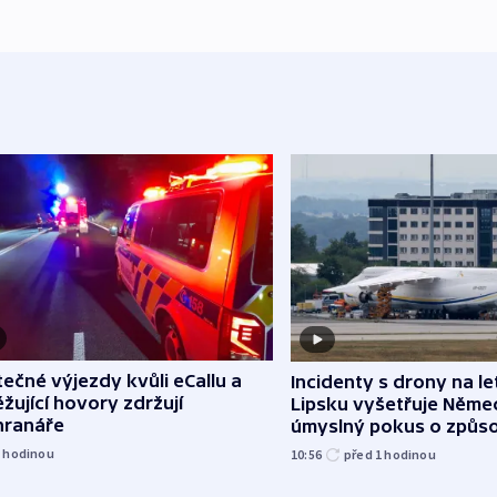
ečné výjezdy kvůli eCallu a
Incidenty s drony na let
žující hovory zdržují
Lipsku vyšetřuje Něme
hranáře
úmyslný pokus o způs
exploze
1
hodinou
10:56
před 1
hodinou