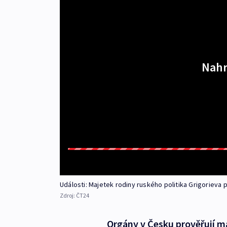
Nahr
Události: Majetek rodiny ruského politika Grigorieva 
Zdroj:
ČT24
Orgány v Česku prověřují ma