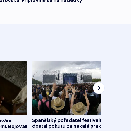
árovská: Připravme se na následky
Španělský pořadatel festivalu
ováni
Lesn
dostal pokutu za nekalé praktiky
mí. Bojovali
dopa