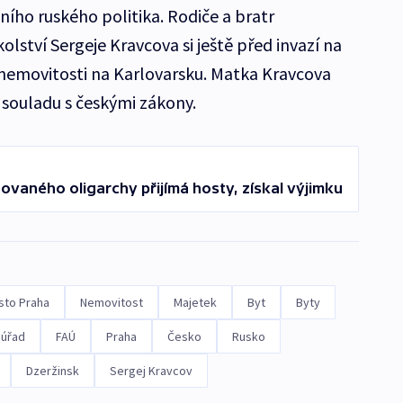
ního ruského politika. Rodiče a bratr
lství Sergeje Kravcova si ještě před invazí na
 nemovitosti na Karlovarsku. Matka Kravcova
v souladu s českými zákony.
ovaného oligarchy přijímá hosty, získal výjimku
sto Praha
Nemovitost
Majetek
Byt
Byty
 úřad
FAÚ
Praha
Česko
Rusko
Dzeržinsk
Sergej Kravcov