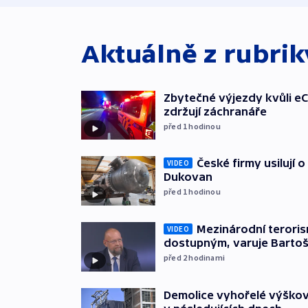
Aktuálně z rubri
Zbytečné výjezdy kvůli eC
zdržují záchranáře
před 1
hodinou
České firmy usilují 
VIDEO
Dukovan
před 1
hodinou
Mezinárodní teroris
VIDEO
dostupným, varuje Barto
před 2
hodinami
Demolice vyhořelé výškov