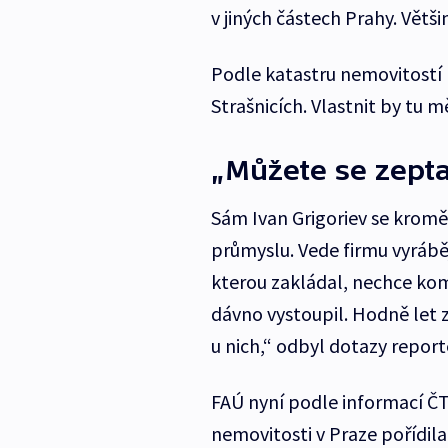
v jiných částech Prahy. Větš
Podle katastru nemovitostí 
Strašnicích. Vlastnit by tu m
„Můžete se zepta
Sám Ivan Grigoriev se kromě
průmyslu. Vede firmu vyrábě
kterou zakládal, nechce kome
dávno vystoupil. Hodně let 
u nich,“ odbyl dotazy report
FAÚ nyní podle informací ČT
nemovitosti v Praze pořídila