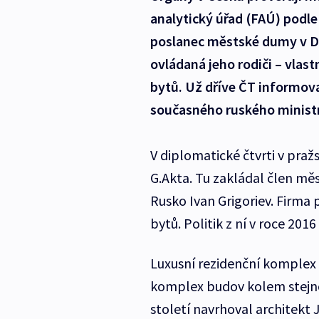
analytický úřad (FAÚ) podl
poslanec městské dumy v Dz
ovládaná jeho rodiči – vlast
bytů. Už dříve ČT informova
současného ruského ministr
V diplomatické čtvrti v pražs
G.Akta. Tu zakládal člen mě
Rusko Ivan Grigoriev. Firma p
bytů. Politik z ní v roce 2016
Luxusní rezidenční komplex V
komplex budov kolem stejno
století navrhoval architekt 