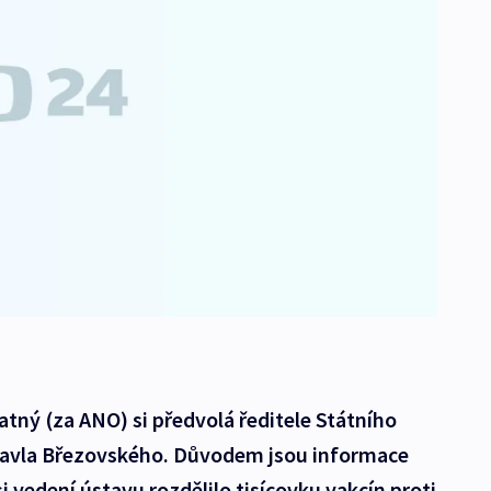
atný (za ANO) si předvolá ředitele Státního
Pavla Březovského. Důvodem jsou informace
 si vedení ústavu rozdělilo tisícovku vakcín proti