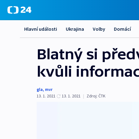
Hlavní události
Ukrajina
Volby
Domácí
Blatný si pře
kvůli informa
gla
,
mvr
13. 1. 2021
13. 1. 2021
|
Zdroj:
ČTK