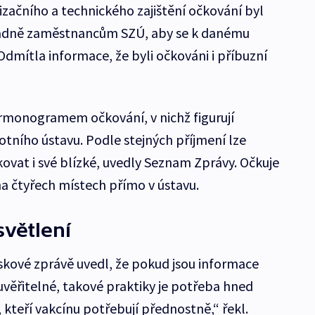
začního a technického zajištění očkování byl
radně zaměstnancům SZÚ, aby se k danému
 Odmítla informace, že byli očkováni i příbuzní
harmonogramem očkování, v nichž figurují
tního ústavu. Podle stejných příjmení lze
ovat i své blízké, uvedly Seznam Zprávy. Očkuje
a čtyřech místech přímo v ústavu.
větlení
iskové zprávě uvedl, že pokud jsou informace
uvěřitelné, takové praktiky je potřeba hned
 kteří vakcínu potřebují přednostně,“ řekl.