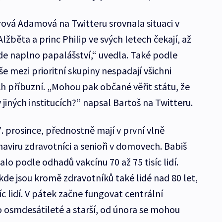
ová Adamová na Twitteru srovnala situaci v
lžběta a princ Philip ve svých letech čekají, až
jede naplno papalášství,“ uvedla. Také podle
e mezi prioritní skupiny nespadají všichni
ch příbuzní. „Mohou pak občané věřit státu, že
 jiných institucích?“ napsal Bartoš na Twitteru.
. prosince, přednostně mají v první vlně
aviru zdravotníci a senioři v domovech. Babiš
alo podle odhadů vakcínu 70 až 75 tisíc lidí.
 kde jsou kromě zdravotníků také lidé nad 80 let,
íc lidí. V pátek začne fungovat centrální
o osmdesátileté a starší, od února se mohou