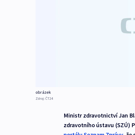
obrázek
Zdroj:
ČT24
Ministr zdravotnictví Jan Bl
zdravotního ústavu (SZÚ) 
portálu Seznam Zprávy
, že