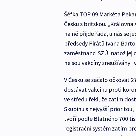
Šéfka TOP 09 Markéta Pekar
Česku s britskou. „Královna A
na ně přijde řada, u nás se 
předsedy Pirátů Ivana Bartoš
zaměstnanci SZÚ, natož jeji
nejsou vakcíny zneužívány i v
V Česku se začalo očkovat 27
dostávat vakcínu proti koron
ve středu řekl, že zatím dost
Skupinu s nejvyšší prioritou,
tvoří podle Blatného 700 tis
registrační systém zatím pr