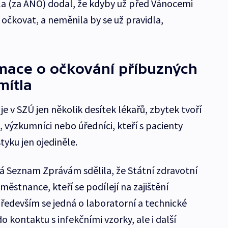
ula (za ANO) dodal, že kdyby už před Vánocemi
e očkovat, a neměnila by se už pravidla,
rmace o očkování příbuzných
ítla
 v SZÚ jen několik desítek lékařů, zbytek tvoří
i, výzkumníci nebo úředníci, kteří s pacienty
tyku jen ojediněle.
á Seznam Zprávám sdělila, že Státní zdravotní
městnance, kteří se podílejí na zajištění
ředevším se jedná o laboratorní a technické
do kontaktu s infekčními vzorky, ale i další