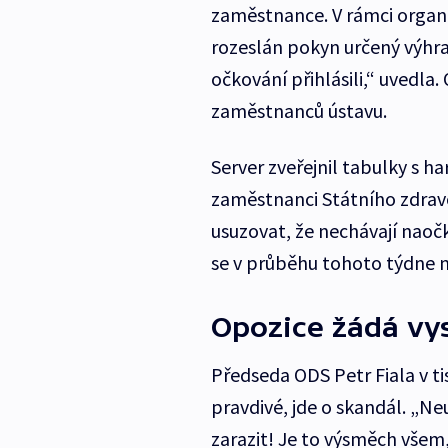
zaměstnance. V rámci organi
rozeslán pokyn určený výh
očkování přihlásili,“ uvedla.
zaměstnanců ústavu.
Server zveřejnil tabulky s 
zaměstnanci Státního zdravo
usuzovat, že nechávají naočk
se v průběhu tohoto týdne n
Opozice žádá vys
Předseda ODS Petr Fiala v t
pravdivé, jde o skandál. „Ne
zarazit! Je to výsměch všem,