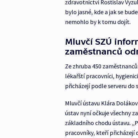
zdravotnictví Rostislav Vyz
bylo jasné, kde a jak se bud
nemohlo by k tomu dojít.
Mluvčí SZÚ info
zaměstnanců odm
Ze zhruba 450 zaměstnanců je
lékařští pracovníci, hygienic
přicházejí podle serveru do s
Mluvčí ústavu Klára Dolákov
ústav nyní očkuje všechny za
základního chodu ústavu. „P
pracovníky, kteří přicházejí 