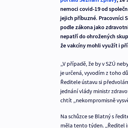
nemoci covid-19 od společn
jejich příbuzné. Pracovníci 
podle zákona jako zdravotni
nepatří do ohrožených skupi
že vakcíny mohli využít i p
„V případě, že by v SZÚ neby
je určená, vyvodím z toho d
Ředitele ústavu si předvolám
jednání vlády ministr zdravo
chtít „nekompromisně vysvět
Na schůzce se Blatný s ředi
měla tento týden. „Ředitel i