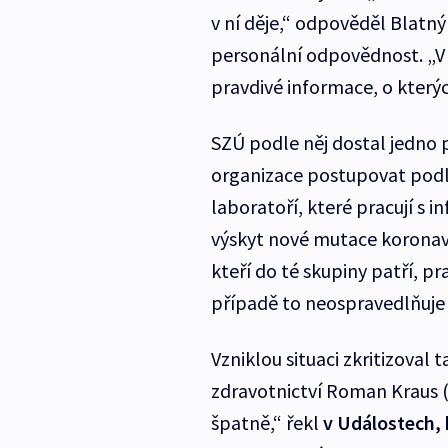
v ní děje,“ odpověděl Blatný
personální odpovědnost. „V
pravdivé informace, o kterýc
SZÚ podle něj dostal jedno 
organizace postupovat podle
laboratoří, které pracují s i
výskyt nové mutace koronavir
kteří do té skupiny patří, p
případě to neospravedlňuje t
Vzniklou situaci zkritizoval
zdravotnictví Roman Kraus 
špatně,“ řekl
v Událostech,