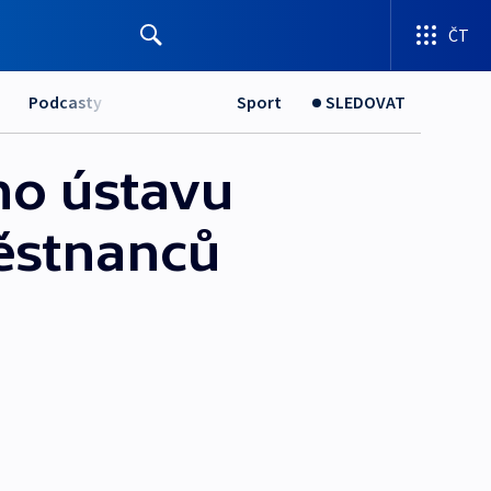
ČT
Podcasty
Sport
SLEDOVAT
ího ústavu
městnanců