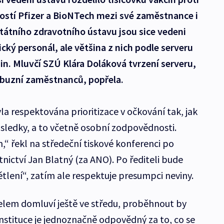
ostí Pfizer a BioNTech mezi své zaměstnance i
Státního zdravotního ústavu jsou sice vedeni
cký personál, ale většina z nich podle serveru
n. Mluvčí SZÚ Klára Doláková tvrzení serveru,
říbuzní zaměstnanců, popřela.
la respektována prioritizace v očkování tak, jak
ůsledky, a to včetně osobní zodpovědnosti.
,“ řekl na středeční tiskové konferenci po
tnictví Jan Blatný (za ANO). Po řediteli bude
lení“, zatím ale respektuje presumpci neviny.
telem domluví ještě ve středu, proběhnout by
nstituce je jednoznačně odpovědný za to, co se