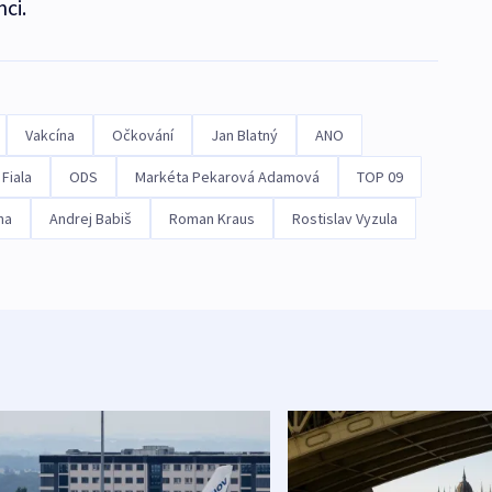
mci.
Vakcína
Očkování
Jan Blatný
ANO
 Fiala
ODS
Markéta Pekarová Adamová
TOP 09
na
Andrej Babiš
Roman Kraus
Rostislav Vyzula