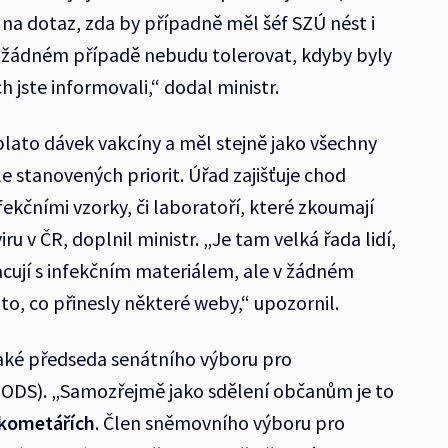
 na dotaz, zda by případně měl šéf SZÚ nést i
 žádném případě nebudu tolerovat, kdyby byly
h jste informovali,“ dodal ministr.
plato dávek vakcíny a měl stejně jako všechny
 stanovených priorit. Úřad zajišťuje chod
nfekčními vzorky, či laboratoří, které zkoumají
u v ČR, doplnil ministr. „Je tam velká řada lidí,
racují s infekčním materiálem, ale v žádném
o, co přinesly některé weby,“ upozornil.
 také předseda senátního výboru pro
(ODS). „Samozřejmě jako sdělení občanům je to
 kometářích
. Člen sněmovního výboru pro