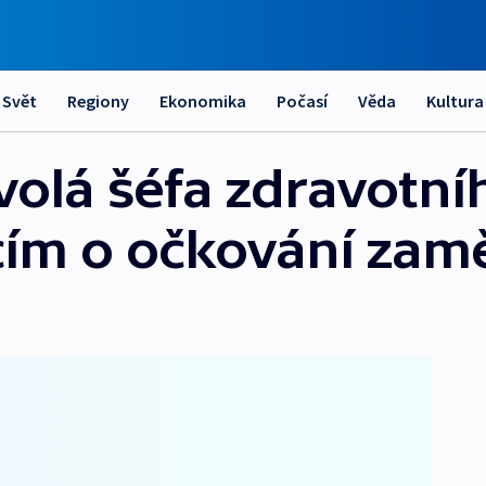
Svět
Regiony
Ekonomika
Počasí
Věda
Kultura
dvolá šéfa zdravotn
cím o očkování za