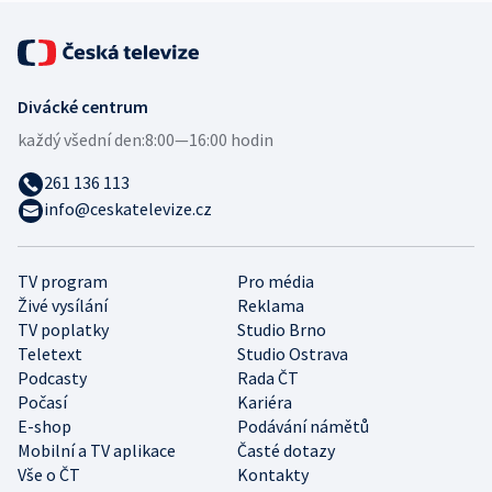
Divácké centrum
každý všední den:
8:00—16:00 hodin
261 136 113
info@ceskatelevize.cz
TV program
Pro média
Živé vysílání
Reklama
TV poplatky
Studio Brno
Teletext
Studio Ostrava
Podcasty
Rada ČT
Počasí
Kariéra
E-shop
Podávání námětů
Mobilní a TV aplikace
Časté dotazy
Vše o ČT
Kontakty