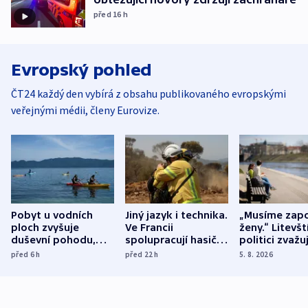
před 16
h
Evropský pohled
ČT24 každý den vybírá z obsahu publikovaného evropskými
veřejnými médii, členy Eurovize.
Pobyt u vodních
Jiný jazyk i technika.
„Musíme zapo
ploch zvyšuje
Ve Francii
ženy.“ Litevšt
duševní pohodu,
spolupracují hasiči z
politici zvažuj
ukázala
různých zemí
dohodu o
před 6
h
před 22
h
5. 8. 2026
mezinárodní studie
demografii