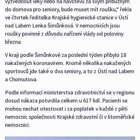
vyzvednout léky nebo na návštěvu za svým příbuzným
do domova pro seniory, bude muset mít roušku,“ řekla
ve čtvrtek ředitelka Krajské hygienické stanice v Ústí
nad Labem Lenka Šimůnková. V nemocnicích jsou
roušky povinné z důvodu nařízení vlády od poloviny
března.
V kraji podle Šimůnkové za poslední týden přibylo 18
nakažených koronavirem. Kromě několika nakažených
sportovců jde také o dva seniory, a to z Ústí nad Labem
a Chomutova.
Podle informací ministerstva zdravotnictví se v regionu
dosud nákaza potvrdila celkem u 617 lidí. Pacienti se
mohou nechat otestovat i za poplatek v každé z pěti
nemocnic společnosti Krajské zdravotní či v litoměřické
nemocnici.