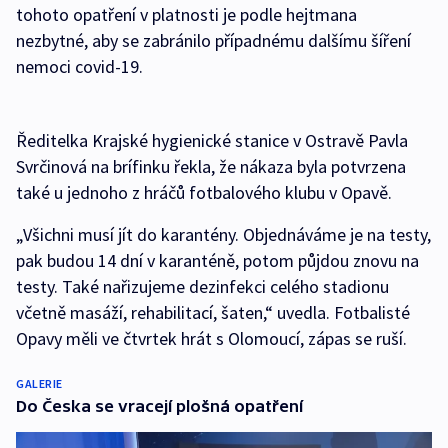
tohoto opatření v platnosti je podle hejtmana
nezbytné, aby se zabránilo případnému dalšímu šíření
nemoci covid-19.
Ředitelka Krajské hygienické stanice v Ostravě Pavla
Svrčinová na brífinku řekla, že nákaza byla potvrzena
také u jednoho z hráčů fotbalového klubu v Opavě.
„Všichni musí jít do karantény. Objednáváme je na testy,
pak budou 14 dní v karanténě, potom půjdou znovu na
testy. Také nařizujeme dezinfekci celého stadionu
včetně masáží, rehabilitací, šaten,“ uvedla. Fotbalisté
Opavy měli ve čtvrtek hrát s Olomoucí, zápas se ruší.
GALERIE
Do Česka se vracejí plošná opatření