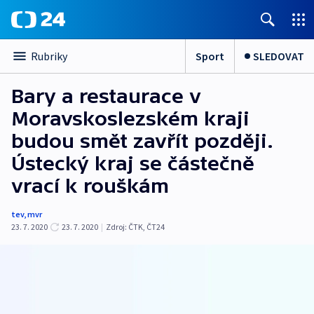
Sport
SLEDOVAT
Rubriky
Bary a restaurace v
Moravskoslezském kraji
budou smět zavřít později.
Ústecký kraj se částečně
vrací k rouškám
tev
,
mvr
23. 7. 2020
23. 7. 2020
|
Zdroj:
ČTK
,
ČT24