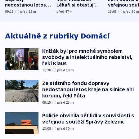
nedostanou letos
Lékaři si otestují
veřejnou sout
kraje na silnice ani
každý řez, říká
Správy železn
09:15
před 25
m
před 47
m
13:08
před 50
korunu, řekl Půta
český expert
Aktuálně z rubriky
Domácí
Knížák byl pro mnohé symbolem
svobody a intelektuálního rebelství,
řekl Klaus
11:30
před 10
m
Ze státního fondu dopravy
nedostanou letos kraje na silnice ani
korunu, řekl Půta
09:15
před 25
m
Policie obvinila pět lidí v souvislosti s
veřejnou soutěží Správy železnic
13:08
před 50
m