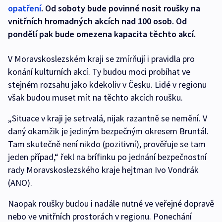
opatření
. Od soboty bude povinné nosit roušky na
vnitřních hromadných akcích nad 100 osob. Od
pondělí pak bude omezena kapacita těchto akcí.
V Moravskoslezském kraji se zmírňují i pravidla pro
konání kulturních akcí. Ty budou moci probíhat ve
stejném rozsahu jako kdekoliv v Česku. Lidé v regionu
však budou muset mít na těchto akcích roušku.
„Situace v kraji je setrvalá, nijak razantně se nemění. V
daný okamžik je jediným bezpečným okresem Bruntál.
Tam skutečně není nikdo (pozitivní), prověřuje se tam
jeden případ,“ řekl na brífinku po jednání bezpečnostní
rady Moravskoslezského kraje hejtman Ivo Vondrák
(ANO).
Naopak roušky budou i nadále nutné ve veřejné dopravě
nebo ve vnitřních prostorách v regionu. Ponechání