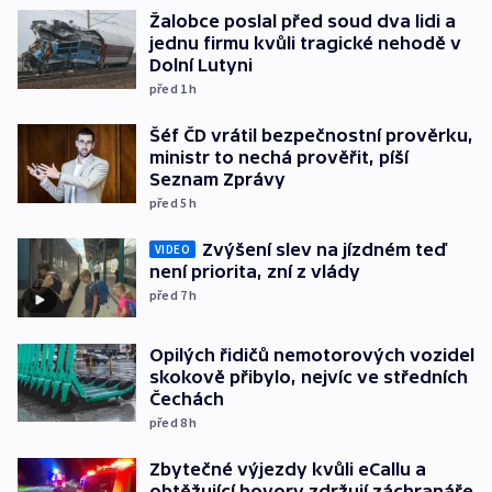
Žalobce poslal před soud dva lidi a
jednu firmu kvůli tragické nehodě v
Dolní Lutyni
před 1
h
Šéf ČD vrátil bezpečnostní prověrku,
ministr to nechá prověřit, píší
Seznam Zprávy
před 5
h
Zvýšení slev na jízdném teď
VIDEO
není priorita, zní z vlády
před 7
h
Opilých řidičů nemotorových vozidel
skokově přibylo, nejvíc ve středních
Čechách
před 8
h
Zbytečné výjezdy kvůli eCallu a
obtěžující hovory zdržují záchranáře