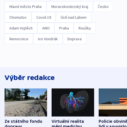
Hlavní město Praha
Moravskoslezský kraj
Česko
Chomutov
Covid-19
Ústí nad Labem
Adam Vojtěch
ANO
Praha
Roušky
Nemocnice
Ivo Vondrák
Doprava
Výběr redakce
Ze státního fondu
Virtuální realita
Policie obvini
dopravy
mění medicínu.
lidí v souvislo