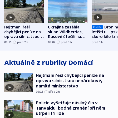
Hejtmani řeší
Ukrajina zasáhla
Dron n
VIDEO
chybějící peníze na
sklad Wildberries,
letišti u Lips
opravu silnic. Jsou
Rusové útočili na
skoro kilo trh
nenárokové, namítá
trh, hasiče či
indicie ukazuj
09:15
před 2
h
09:02
před 3
h
před 3
h
ministerstvo
stadion
Rusko
Aktuálně z rubriky
Domácí
Hejtmani řeší chybějící peníze na
opravu silnic. Jsou nenárokové,
namítá ministerstvo
09:15
před 2
h
Policie vyšetřuje násilný čin v
Tanvaldu, bodná zranění při něm
utrpěli tři lidé