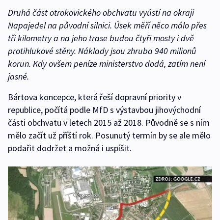
Druhá část otrokovického obchvatu vyústí na okraji
Napajedel na původní silnici. Úsek měří něco málo přes
tři kilometry a na jeho trase budou čtyři mosty i dvě
protihlukové stěny. Náklady jsou zhruba 940 milionů
korun. Kdy ovšem peníze ministerstvo dodá, zatím není
jasné.
Bártova koncepce, která řeší dopravní priority v
republice, počítá podle MfD s výstavbou jihovýchodní
části obchvatu v letech 2015 až 2018. Původně se s ním
mělo začít už příští rok. Posunutý termín by se ale mělo
podařit dodržet a možná i uspíšit.