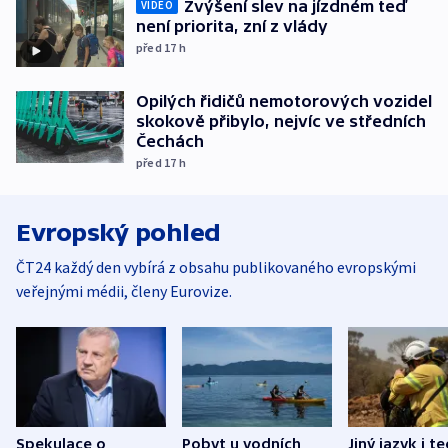
Zvýšení slev na jízdném teď
VIDEO
není priorita, zní z vlády
před 17
h
Opilých řidičů nemotorových vozidel
skokově přibylo, nejvíc ve středních
Čechách
před 17
h
Evropský pohled
ČT24 každý den vybírá z obsahu publikovaného evropskými
veřejnými médii, členy Eurovize.
Spekulace o
Pobyt u vodních
Jiný jazyk i t