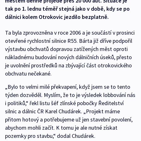
městem denně projede přes 20 000 aut. Situace je
tak po 1. lednu téměř stejná jako v době, kdy se po
dálnici kolem Otrokovic jezdilo bezplatně.
Ta byla zprovozněna v roce 2006 a je součástí v prosinci
otevřené rychlostní silnice R55. Bárta již dříve podpořil
výstavbu obchvatů dopravou zatížených měst oproti
nákladnému budování nových dálničních úseků, přesto
je uvolnění prostředků na zbývající část otrokovického
obchvatu nečekané.
„Bylo to velmi milé překvapení, když jsem se to tento
týden dozvěděl. Myslím, že to je výsledek lobbování nás
i politiků,“ řekl listu šéf zlínské pobočky Ředitelství
silnic a dálnic ČR Karel Chudárek. „Projekt máme
přitom hotový a potřebujeme už jen stavební povolení,
abychom mohli začít. K tomu je ale nutné získat
pozemky pro stavbu,“ dodal Chudárek.