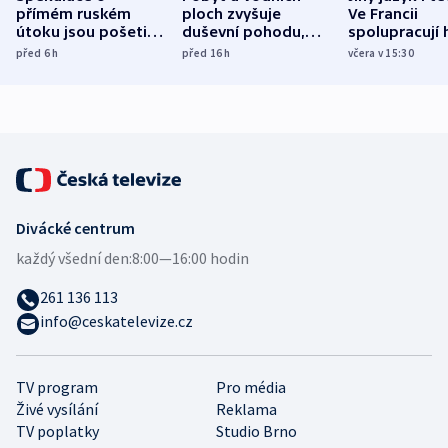
přímém ruském
ploch zvyšuje
Ve Francii
útoku jsou pošetilé,
duševní pohodu,
spolupracují h
míní estonský
ukázala
různých zemí
před 6
h
před 16
h
včera v 15:30
bezpečnostní
mezinárodní studie
expert
Divácké centrum
každý všední den:
8:00—16:00 hodin
261 136 113
info@ceskatelevize.cz
TV program
Pro média
Živé vysílání
Reklama
TV poplatky
Studio Brno