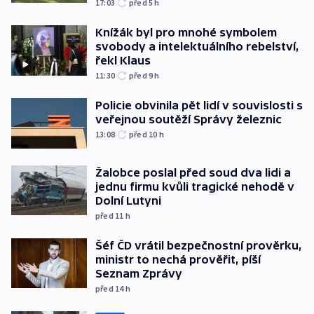
17:03
před 5
h
Knížák byl pro mnohé symbolem
svobody a intelektuálního rebelství,
řekl Klaus
11:30
před 9
h
Policie obvinila pět lidí v souvislosti s
veřejnou soutěží Správy železnic
13:08
před 10
h
Žalobce poslal před soud dva lidi a
jednu firmu kvůli tragické nehodě v
Dolní Lutyni
před 11
h
Šéf ČD vrátil bezpečnostní prověrku,
ministr to nechá prověřit, píší
Seznam Zprávy
před 14
h