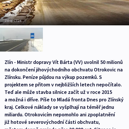
Stavba
Zdroj:
ČT24
Zlín - Ministr dopravy Vít Bárta (VV) uvolnil 50 milionů
na dokončení jihovýchodního obchvatu Otrokovic na
Zlínsku. Peníze půjdou na výkup pozemků. S
projektem se přitom v nejbližších letech nepočítalo.
Teď ale může stavba silnice začít už v roce 2015
a možná i dříve. Píše to Mladá fronta Dnes pro Zlínský
kraj. Celkové náklady se vyšplhají na téměř jednu
miliardu. Otrokovicím nepomohlo ani zpoplatnění
již hotové severovýchodní části obchvatu,