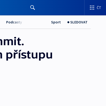
ČT
Podcasty
Sport
SLEDOVAT
mmit.
m přístupu