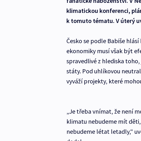
fanatické náboženství. V N
klimatickou konferenci, plá
k tomuto tématu. V úterý uv
Česko se podle Babiše hlásí k
ekonomiky musí však být efek
spravedlivé z hlediska toho
státy. Pod uhlíkovou neutral
vyváží projekty, které mohou
„Je třeba vnímat, že není m
klimatu nebudeme mít děti, 
nebudeme létat letadly,“ uv