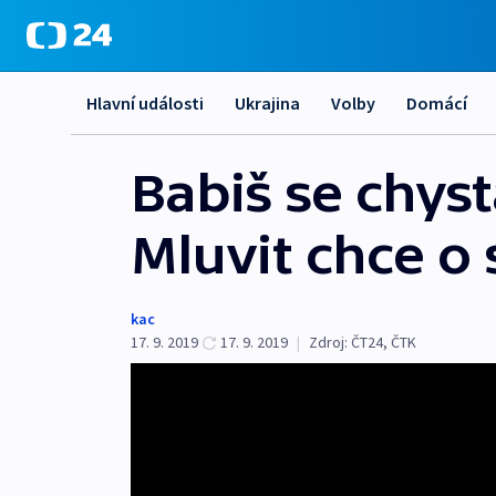
Hlavní události
Ukrajina
Volby
Domácí
Babiš se chys
Mluvit chce o
kac
17. 9. 2019
17. 9. 2019
|
Zdroj:
ČT24
,
ČTK