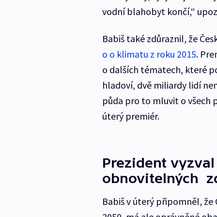
vodní blahobyt končí,“ upoz
Babiš také zdůraznil, že Čes
o o klimatu z roku 2015
. Pre
o dalších tématech, které po
hladoví, dvě miliardy lidí n
půda pro to mluvit o všech 
úterý premiér.
Prezident vyzva
obnovitelných z
Babiš v úterý připomněl, že Č
2050, má ale oprávněné ob