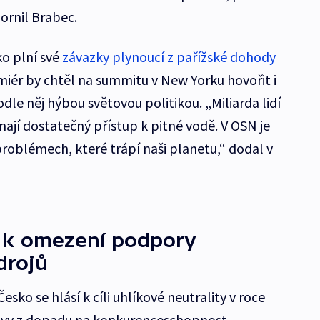
ornil Brabec.
ko plní své
závazky plynoucí z pařížské dohody
miér by chtěl na summitu v New Yorku hovořit i
dle něj hýbou světovou politikou. „Miliarda lidí
emají dostatečný přístup k pitné vodě. V OSN je
problémech, které trápí naši planetu,“ dodal v
l k omezení podpory
drojů
esko se hlásí k cíli uhlíkové neutrality v roce
avy z dopadu na konkurenceschopnost