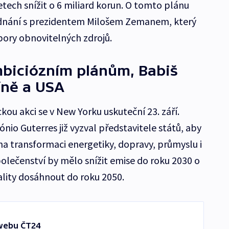
letech snížit o 6 miliard korun. O tomto plánu
jednání s prezidentem Milošem Zemanem, který
ory obnovitelných zdrojů.
biciózním plánům, Babiš
íně a USA
ou akci se v New Yorku uskuteční 23. září.
io Guterres již vyzval představitele států, aby
na transformaci energetiky, dopravy, průmyslu i
olečenství by mělo snížit emise do roku 2030 o
ality dosáhnout do roku 2050.
webu ČT24