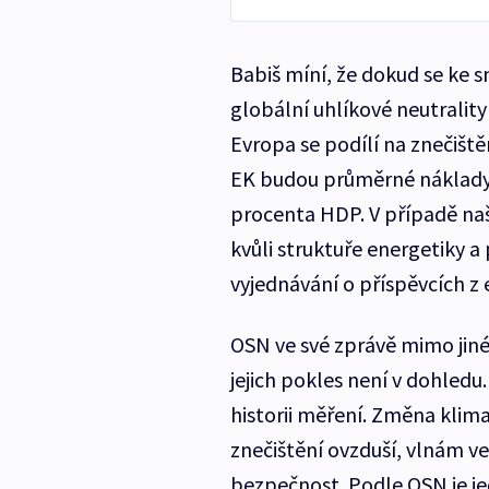
Babiš míní, že dokud se ke sn
globální uhlíkové neutralit
Evropa se podílí na znečišt
EK budou průměrné náklady n
procenta HDP. V případě naš
kvůli struktuře energetiky a
vyjednávání o příspěvcích z
OSN ve své zprávě mimo jiné 
jejich pokles není v dohledu.
historii měření. Změna klima
znečištění ovzduší, vlnám ve
bezpečnost. Podle OSN je je