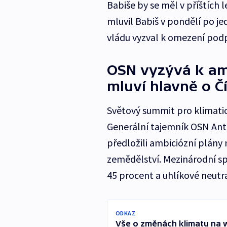
Babiše by se měl v příštích 
mluvil Babiš v pondělí po 
vládu vyzval k omezení podp
OSN vyzývá k am
mluví hlavně o Č
Světový summit pro klimatick
Generální tajemník OSN Antón
předložili ambiciózní plány 
zemědělství. Mezinárodní sp
45 procent a uhlíkové neutr
ODKAZ
Vše o změnách klimatu na 