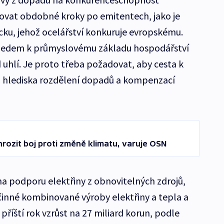
ovat obdobné kroky po emitentech, jako je
ecku, jehož ocelářství konkuruje evropskému.
hledem k průmyslovému základu hospodářství
 uhlí. Je proto třeba požadovat, aby cesta k
 z hlediska rozdělení dopadů a kompenzací
hrozit boj proti změně klimatu, varuje OSN
na podporu elektřiny z obnovitelných zdrojů,
inné kombinované výroby elektřiny a tepla a
říští rok vzrůst na 27 miliard korun, podle