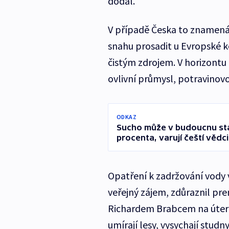
dodal.
V případě Česka to znamená 
snahu prosadit u Evropské ko
čistým zdrojem. V horizontu
ovlivní průmysl, potravinov
ODKAZ
Sucho může v budoucnu st
procenta, varují čeští vědci
Opatření k zadržování vody v
veřejný zájem, zdůraznil pre
Richardem Brabcem na útern
umírají lesy, vysychají stud