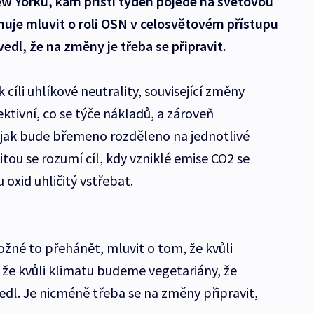
ew Yorku, kam příští týden pojede na světovou
nuje mluvit o roli OSN v celosvětovém přístupu
edl, že na změny je třeba se připravit.
 cíli uhlíkové neutrality, související změny
tivní, co se týče nákladů, a zároveň
, jak bude břemeno rozděleno na jednotlivé
itou se rozumí cíl, kdy vzniklé emise CO2 se
 oxid uhličitý vstřebat.
ožné to přehánět, mluvit o tom, že kvůli
že kvůli klimatu budeme vegetariány, že
edl. Je nicméně třeba se na změny připravit,