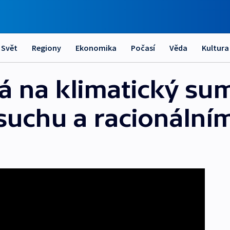
Svět
Regiony
Ekonomika
Počasí
Věda
Kultura
tá na klimatický su
 suchu a racionální