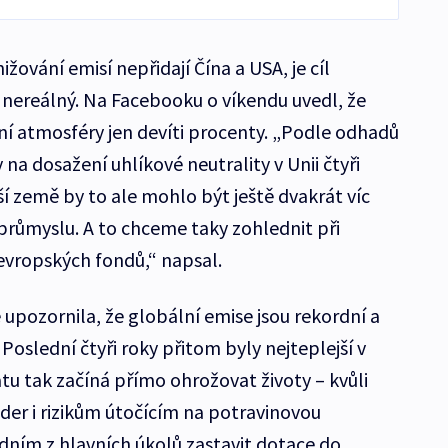
ižování emisí nepřidají Čína a USA, je cíl
y nereálný. Na Facebooku o víkendu uvedl, že
ění atmosféry jen devíti procenty. „Podle odhadů
a dosažení uhlíkové neutrality v Unii čtyři
í země by to ale mohlo být ještě dvakrát víc
 průmyslu. A to chceme taky zohlednit při
 evropských fondů,“ napsal.
upozornila, že globální emise jsou rekordní a
 Poslední čtyři roky přitom byly nejteplejší v
tu tak začíná přímo ohrožovat životy – kvůli
der i rizikům útočícím na potravinovou
dním z hlavních úkolů zastavit dotace do