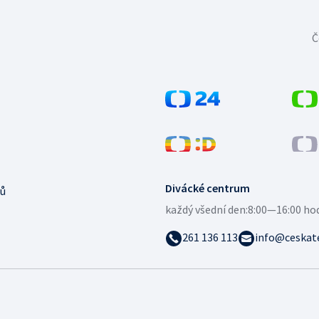
Č
Divácké centrum
ů
každý všední den:
8:00—16:00 ho
261 136 113
info@ceskate