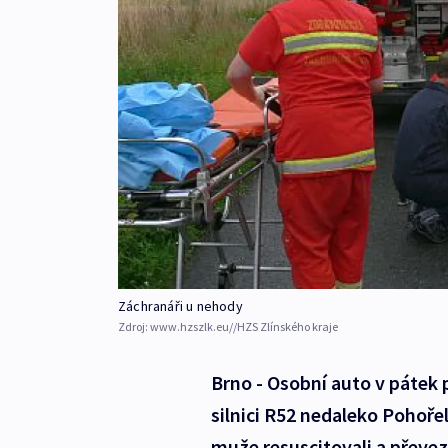
Záchranáři u nehody
Zdroj:
www.hzszlk.eu//HZS Zlínského kraje
Brno - Osobní auto v pátek 
silnici R52 nedaleko Pohořel
muže resuscitovali a převez