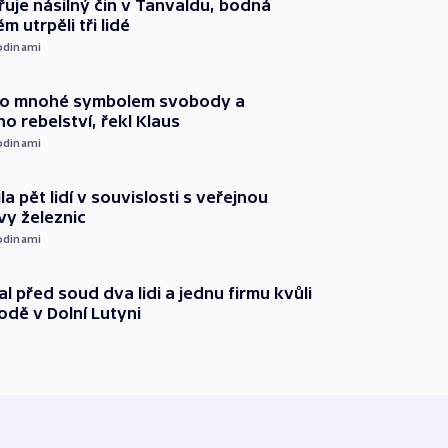
řuje násilný čin v Tanvaldu, bodná
m utrpěli tři lidé
odinami
pro mnohé symbolem svobody a
ho rebelství, řekl Klaus
odinami
ila pět lidí v souvislosti s veřejnou
vy železnic
odinami
l před soud dva lidi a jednu firmu kvůli
odě v Dolní Lutyni