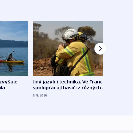
Jiný jazyk i technika. Ve Francii
zvyšuje
„Musí
spolupracují hasiči z různých zemí
la
polit
demo
6. 8. 2026
5. 8. 20