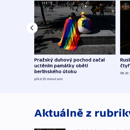
Pražský duhový pochod začal
Rusk
uctěním památky obětí
čtyři
berlínského útoku
08:20
před 23
minutami
Aktuálně z rubri