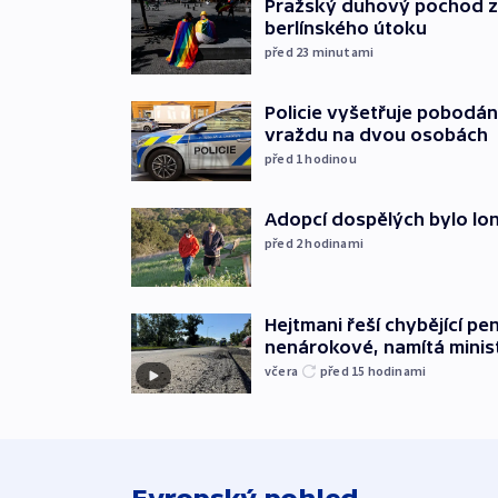
Pražský duhový pochod z
berlínského útoku
před 23
minutami
Policie vyšetřuje pobodán
vraždu na dvou osobách
před 1
hodinou
Adopcí dospělých bylo lon
před 2
hodinami
Hejtmani řeší chybějící pen
nenárokové, namítá minis
včera
před 15
hodinami