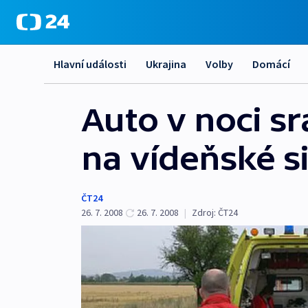
Hlavní události
Ukrajina
Volby
Domácí
Auto v noci sr
na vídeňské si
ČT24
26. 7. 2008
26. 7. 2008
|
Zdroj:
ČT24