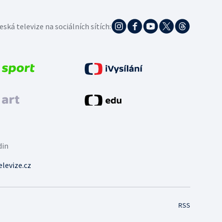
eská televize na sociálních sítích:
din
levize.cz
RSS