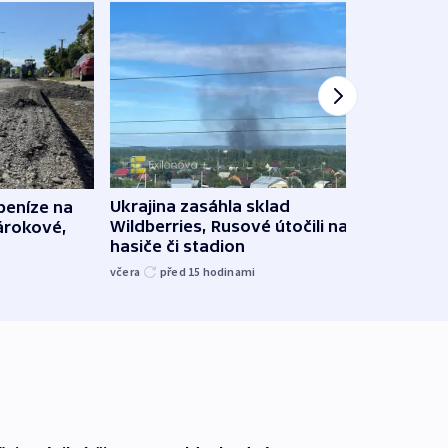
Ukrajina zasáhla sklad
 peníze na
VIDEO
Wildberries, Rusové útočili na trh,
nárokové,
skoro
hasiče či stadion
na R
včera
před 15
hodinami
před 1