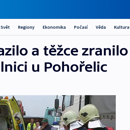
Svět
Regiony
Ekonomika
Počasí
Věda
Kultura
azilo a těžce zranil
lnici u Pohořelic