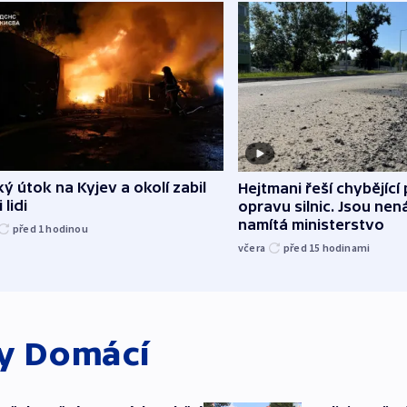
ý útok na Kyjev a okolí zabil
Hejtmani řeší chybějící
 lidi
opravu silnic. Jsou ne
namítá ministerstvo
před 1
hodinou
včera
před 15
hodinami
ky
Domácí