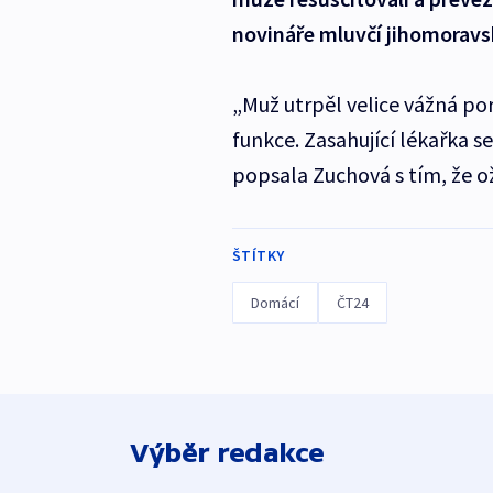
novináře mluvčí jihomoravs
„Muž utrpěl velice vážná por
funkce. Zasahující lékařka se
popsala Zuchová s tím, že o
ŠTÍTKY
Domácí
ČT24
Výběr redakce