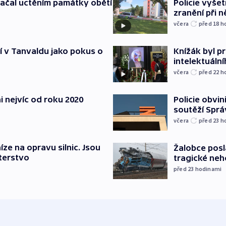
ačal uctěním památky obětí
Policie vyšet
zranění při ně
včera
před 18
h
í v Tanvaldu jako pokus o
Knížák byl 
intelektuální
včera
před 22
h
i nejvíc od roku 2020
Policie obvin
soutěží Sprá
včera
před 23
h
íze na opravu silnic. Jsou
Žalobce posla
terstvo
tragické neh
před 23
hodinami