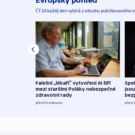
Evropský pohled
ČT24 každý den vybírá z obsahu publikovaného e
Falešní „lékaři“ vytvoření AI šíří
Spe
mezi staršími Poláky nebezpečné
jsou
zdravotní rady
bez
před 5
hodinami
před 