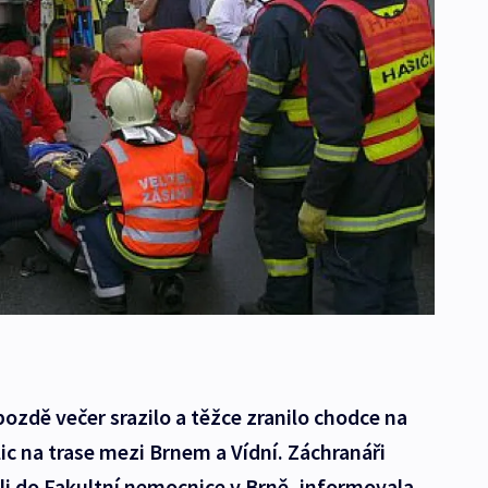
pozdě večer srazilo a těžce zranilo chodce na
ic na trase mezi Brnem a Vídní. Záchranáři
li do Fakultní nemocnice v Brně, informovala