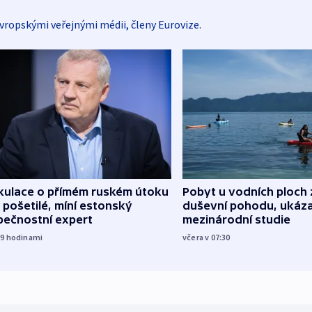
vropskými veřejnými médii, členy Eurovize.
kulace o přímém ruském útoku
Pobyt u vodních ploch 
 pošetilé, míní estonský
duševní pohodu, ukáza
pečnostní expert
mezinárodní studie
19
hodinami
včera v 07:30