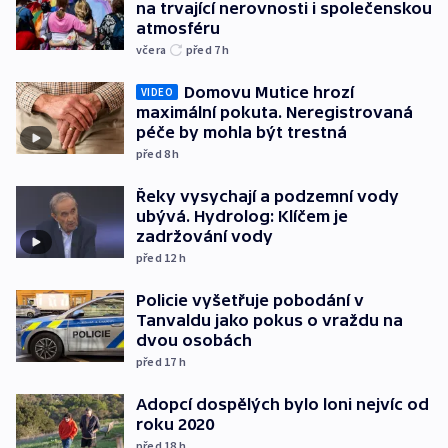
na trvající nerovnosti i společenskou
atmosféru
včera
před 7
h
Domovu Mutice hrozí
VIDEO
maximální pokuta. Neregistrovaná
péče by mohla být trestná
před 8
h
Řeky vysychají a podzemní vody
ubývá. Hydrolog: Klíčem je
zadržování vody
před 12
h
Policie vyšetřuje pobodání v
Tanvaldu jako pokus o vraždu na
dvou osobách
před 17
h
Adopcí dospělých bylo loni nejvíc od
roku 2020
před 18
h