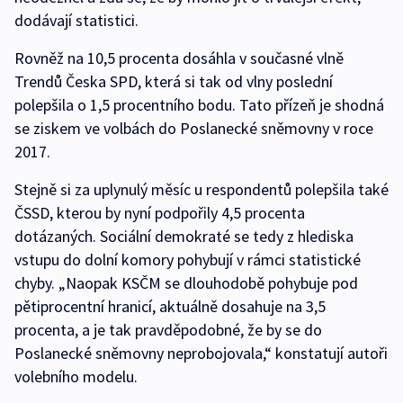
dodávají statistici.
Rovněž na 10,5 procenta dosáhla v současné vlně
Trendů Česka SPD, která si tak od vlny poslední
polepšila o 1,5 procentního bodu. Tato přízeň je shodná
se ziskem ve volbách do Poslanecké sněmovny v roce
2017.
Stejně si za uplynulý měsíc u respondentů polepšila také
ČSSD, kterou by nyní podpořily 4,5 procenta
dotázaných. Sociální demokraté se tedy z hlediska
vstupu do dolní komory pohybují v rámci statistické
chyby. „Naopak KSČM se dlouhodobě pohybuje pod
pětiprocentní hranicí, aktuálně dosahuje na 3,5
procenta, a je tak pravděpodobné, že by se do
Poslanecké sněmovny neprobojovala,“ konstatují autoři
volebního modelu.