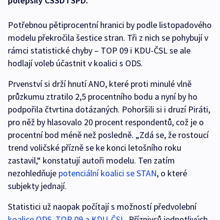
polepšily ČSSD i SPD.
Potřebnou pětiprocentní hranici by podle listopadového
modelu překročila šestice stran. Tři z nich se pohybují v
rámci statistické chyby – TOP 09 i KDU-ČSL se ale
hodlají voleb účastnit v koalici s ODS.
Prvenství si drží hnutí ANO, které proti minulé vlně
průzkumu ztratilo 2,5 procentního bodu a nyní by ho
podpořila čtvrtina dotázaných. Pohoršili si i druzí Piráti,
pro něž by hlasovalo 20 procent respondentů, což je o
procentní bod méně než posledně. „Zdá se, že rostoucí
trend voličské přízně se ke konci letošního roku
zastavil,“ konstatují autoři modelu. Ten zatím
nezohledňuje
potenciální koalici se STAN
, o které
subjekty jednají.
Statistici už naopak počítají s možností předvolební
koalice ODS, TOP 09 a KDU-ČSL
. Příznivců jednotlivých