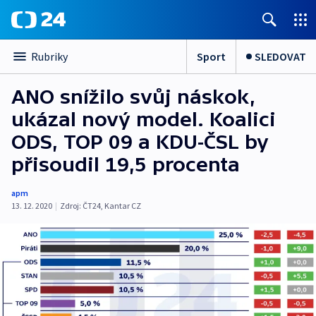
Sport
SLEDOVAT
Rubriky
ANO snížilo svůj náskok,
ukázal nový model. Koalici
ODS, TOP 09 a KDU-ČSL by
přisoudil 19,5 procenta
apm
13. 12. 2020
|
Zdroj:
ČT24
,
Kantar CZ