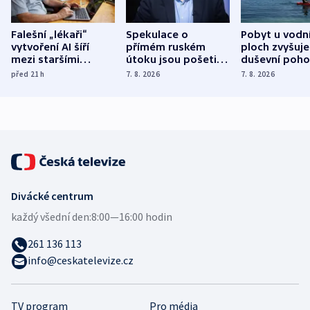
Falešní „lékaři“
Spekulace o
Pobyt u vodn
vytvoření AI šíří
přímém ruském
ploch zvyšuje
mezi staršími
útoku jsou pošetilé,
duševní poho
Poláky nebezpečné
míní estonský
ukázala
před 21
h
7. 8. 2026
7. 8. 2026
zdravotní rady
bezpečnostní
mezinárodní 
expert
Divácké centrum
každý všední den:
8:00—16:00 hodin
261 136 113
info@ceskatelevize.cz
TV program
Pro média