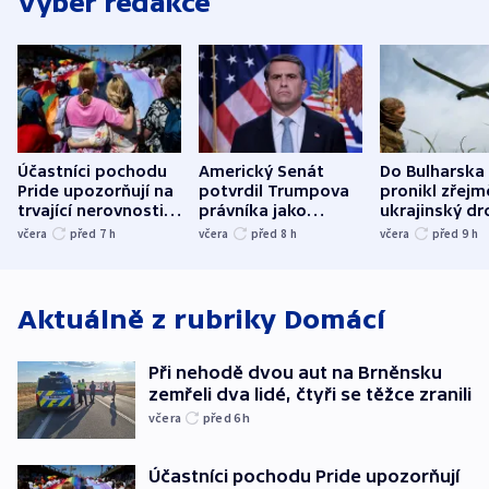
Výběr redakce
Účastníci pochodu
Americký Senát
Do Bulharska
Pride upozorňují na
potvrdil Trumpova
pronikl zřejm
trvající nerovnosti i
právníka jako
ukrajinský dr
společenskou
ministra
explodoval k
včera
před 7
h
včera
před 8
h
včera
před 9
h
atmosféru
spravedlnosti
od plynovod
Aktuálně z rubriky
Domácí
Při nehodě dvou aut na Brněnsku
zemřeli dva lidé, čtyři se těžce zranili
včera
před 6
h
Účastníci pochodu Pride upozorňují