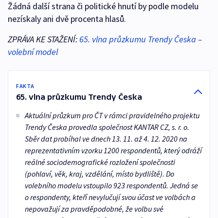
Žádná další strana či politické hnutí by podle modelu
nezískaly ani dvě procenta hlasů.
ZPRÁVA KE STAŽENÍ:
65. vlna průzkumu Trendy Česka –
volební model
FAKTA
65. vlna průzkumu Trendy Česka
Aktuální průzkum pro ČT v rámci pravidelného projektu
Trendy Česka provedla společnost KANTAR CZ, s. r. o.
Sběr dat probíhal ve dnech 13. 11. až 4. 12. 2020 na
reprezentativním vzorku 1200 respondentů, který odráží
reálné sociodemografické rozložení společnosti
(pohlaví, věk, kraj, vzdělání, místo bydliště). Do
volebního modelu vstoupilo 923 respondentů. Jedná se
o respondenty, kteří nevylučují svou účast ve volbách a
nepovažují za pravděpodobné, že volbu své