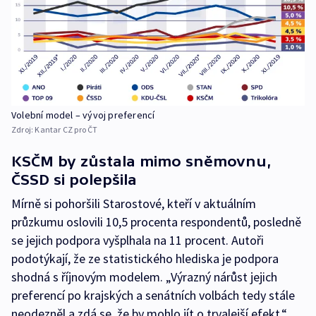
Volební model – vývoj preferencí
Zdroj:
Kantar CZ pro ČT
KSČM by zůstala mimo sněmovnu,
ČSSD si polepšila
Mírně si pohoršili Starostové, kteří v aktuálním
průzkumu oslovili 10,5 procenta respondentů, posledně
se jejich podpora vyšplhala na 11 procent. Autoři
podotýkají, že ze statistického hlediska je podpora
shodná s říjnovým modelem. „Výrazný nárůst jejich
preferencí po krajských a senátních volbách tedy stále
neodezněl a zdá se, že by mohlo jít o trvalejší efekt,“