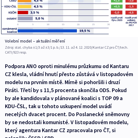
Volební model – aktuální měření
Zdroj:
stat. chyba ±1/3 až ±3/1 p. b./13. 11. až 4. 12. 2020/Kantar CZ pro ČT/tech.
CATI/923 resp.
Podpora ANO oproti minulému průzkumu od Kantaru
CZ klesla, vládní hnutí přesto zůstává v listopadovém
modelu na prvním místě. Mírně si pohoršili i druzí
Piráti. Třetí by s 11,5 procenta skončila ODS. Pokud
by ale kandidovala v plánované koalici s TOP 09 a
KDU-ČSL, tak u tohoto uskupení model uvádí
necelých dvacet procent. Do Poslanecké sněmovny
by se nedostali komunisté. V listopadovém modelu,
který agentura Kantar CZ zpracovala pro ČT, si