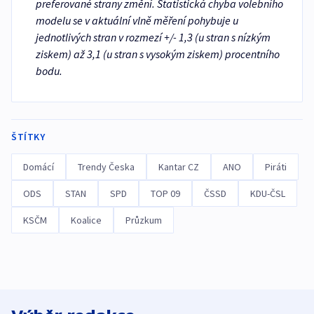
preferované strany změní. Statistická chyba volebního
modelu se v aktuální vlně měření pohybuje u
jednotlivých stran v rozmezí +/- 1,3 (u stran s nízkým
ziskem) až 3,1 (u stran s vysokým ziskem) procentního
bodu.
ŠTÍTKY
Domácí
Trendy Česka
Kantar CZ
ANO
Piráti
ODS
STAN
SPD
TOP 09
ČSSD
KDU-ČSL
KSČM
Koalice
Průzkum