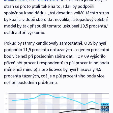
stran se proto ptali také na to, zdali by podpořili
společnou kandidátku. „Asi desetina voličů těchto stran
by koalici v době sběru dat nevolila, listopadový volební
model by tak přisoudil tomuto uskupení 19,5 procenta,“
uvádí autoři výzkumu.
Pokud by strany kandidovaly samostatně, ODS by nyní
podpořilo 11,5 procenta dotázaných – o jeden procentní
bod více než při posledním sběru dat. TOP 09 vyjádřilo
přízeň pět procent respondentů (o půl procentního bodu
méně než minule) a pro lidovce by nyní hlasovaly 4,5
procenta tázaných, což je o půl procentního bodu více
než při posledním průzkumu.