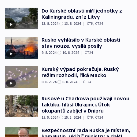
Do Kurské oblasti míří jednotky z
Kaliningradu, zní z Litvy
13. 8. 2024
13. 8. 2024
|
ČTK
,
ČT24
Rusko vyhlásilo v Kurské oblasti
stav nouze, vysílá posily
9. 8. 2024
10. 8. 2024
|
ČT24
Kurský výpad pokračuje. Ruský
režim rozhodil, říká Macko
8. 8. 2024
8. 8. 2024
|
ČT24
Rusové u Charkova používají novou
taktiku, hlásí Ukrajinci. Útok
okupantů zabíjel v Dnipru
15. 5. 2024
15. 5. 2024
|
ČTK
,
ČT24
Bezpečnostní rada Ruska je místem,
kam Putin „uklízí“ ministry a další