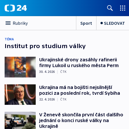
Sport
SLEDOVAT
Rubriky
TÉMA
Institut pro studium války
Ukrajinské drony zasáhly rafinerii
firmy Lukoil u ruského města Perm
30. 4. 2026
|
ČTK
Ukrajina má na bojišti nejsilnější
pozici za poslední rok, tvrdí Sybiha
22. 4. 2026
|
ČTK
V Ženevě skončila první část dalšího
jednání o konci ruské války na
Ukrajině