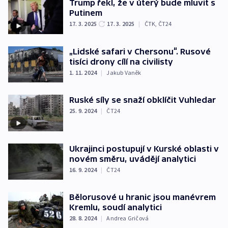
Trump řekl, že v úterý bude mluvit s
Putinem
17. 3. 2025
17. 3. 2025
|
ČTK
,
ČT24
„Lidské safari v Chersonu“. Rusové
tisíci drony cílí na civilisty
1. 11. 2024
|
Jakub Vaněk
Ruské síly se snaží obklíčit Vuhledar
25. 9. 2024
|
ČT24
Ukrajinci postupují v Kurské oblasti v
novém směru, uvádějí analytici
16. 9. 2024
|
ČT24
Bělorusové u hranic jsou manévrem
Kremlu, soudí analytici
28. 8. 2024
|
Andrea Gričová