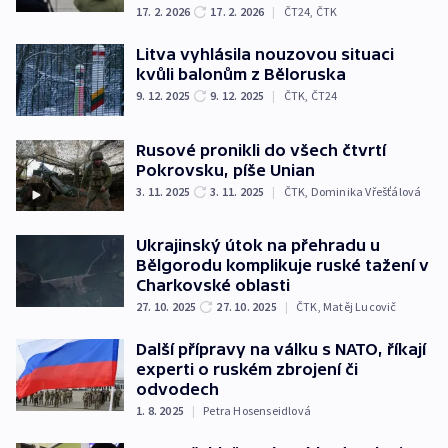
17. 2. 2026
17. 2. 2026
|
ČT24
,
ČTK
Litva vyhlásila nouzovou situaci
kvůli balonům z Běloruska
9. 12. 2025
9. 12. 2025
|
ČTK
,
ČT24
Rusové pronikli do všech čtvrtí
Pokrovsku, píše Unian
3. 11. 2025
3. 11. 2025
|
ČTK
,
Dominika Vřešťálová
Ukrajinský útok na přehradu u
Bělgorodu komplikuje ruské tažení v
Charkovské oblasti
27. 10. 2025
27. 10. 2025
|
ČTK
,
Matěj Lucovič
Další přípravy na válku s NATO, říkají
experti o ruském zbrojení či
odvodech
1. 8. 2025
|
Petra Hosenseidlová