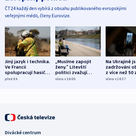
ČT24 každý den vybírá z obsahu publikovaného evropskými
veřejnými médii, členy Eurovize.
Jiný jazyk i technika.
„Musíme zapojit
Na Ukrajině j
Ve Francii
ženy.“ Litevští
zadržováni o
spolupracují hasiči z
politici zvažují
z více než 50 
různých zemí
dohodu o
Bojovali na s
před 8
h
včera v 16:00
včera v 14:37
demografii
Ruska
Divácké centrum