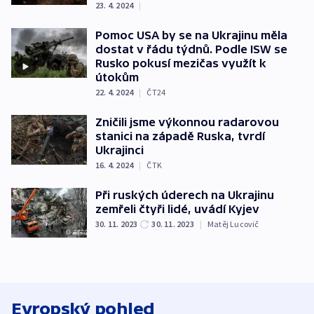
23. 4. 2024
|
Pomoc USA by se na Ukrajinu měla
dostat v řádu týdnů. Podle ISW se
Rusko pokusí mezičas využít k
útokům
22. 4. 2024
|
ČT24
Zničili jsme výkonnou radarovou
stanici na západě Ruska, tvrdí
Ukrajinci
16. 4. 2024
|
ČTK
Při ruských úderech na Ukrajinu
zemřeli čtyři lidé, uvádí Kyjev
30. 11. 2023
30. 11. 2023
|
Matěj Lucovič
Evropský pohled