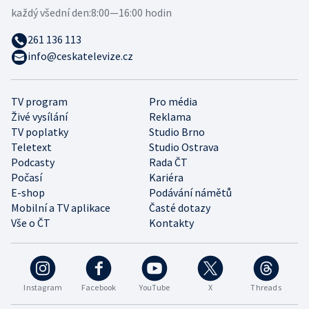
každý všední den:
8:00—16:00 hodin
261 136 113
info@ceskatelevize.cz
TV program
Pro média
Živé vysílání
Reklama
TV poplatky
Studio Brno
Teletext
Studio Ostrava
Podcasty
Rada ČT
Počasí
Kariéra
E-shop
Podávání námětů
Mobilní a TV aplikace
Časté dotazy
Vše o ČT
Kontakty
Instagram
Facebook
YouTube
X
Threads