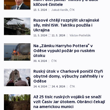
klíčové činitele
13. 5. 2024
|
Jakub Vaněk
,
ČTK
Rusové chtějí rozptýlit ukrajinské
síly, míní ISW. Taktiku použila i
Ukrajina
11. 5. 2024
11. 5. 2024
|
Václav Podlešák
Na „Zámku Harryho Pottera“ v
Oděse vypukl požár po ruském
útoku
30. 4. 2024
|
ČTK
Ruský útok v Charkově poničil čtyři
obytné domy, výbuchy zahřměly i v
Oděse
24. 4. 2024
24. 4. 2024
|
ČTK
Až 25 tisíc ruských vojáků se snaží
vzít Časiv Jar útokem. Obránci čekají
na americkou munici