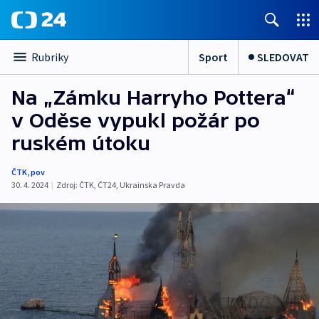
Sport
SLEDOVAT
Rubriky
Na „Zámku Harryho Pottera“
v Oděse vypukl požár po
ruském útoku
ČTK
,
pov
30. 4. 2024
|
Zdroj:
ČTK
,
ČT24
,
Ukrainska Pravda