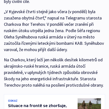
byly civilní cíle.
„V Kyjevské čtvrti stejně jako včera (v pondělí) byla
zasažena obytná čtvrť,“ napsal na Telegramu starosta
Charkova Ihor Terehov. V pondělí večer zranění při
ruském útoku utrpěla jedna žena. Podle šéfa regionu
Oleha Syněhubova ruská armáda v úterý na město
zaútočila řízenými leteckými bombami KAB. Syněhubov
varoval, že mohou přijít další údery.
Na Charkov, který leží jen několik desítek kilometrů od
ukrajinsko-ruské hranice, ruská armáda útočí
pravidelně, v uplynulých týdnech způsobila obrovské
škody na jeho energetické infrastruktuře. Starosta
Terechov proto naléhá na posílení protivzdušné obrany.
ODKAZ
Situace na frontě se zhoršuje,