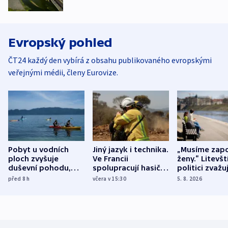
Evropský pohled
ČT24 každý den vybírá z obsahu publikovaného evropskými
veřejnými médii, členy Eurovize.
Pobyt u vodních
Jiný jazyk i technika.
„Musíme zapo
ploch zvyšuje
Ve Francii
ženy.“ Litevšt
duševní pohodu,
spolupracují hasiči z
politici zvažuj
ukázala
různých zemí
dohodu o
před 8
h
včera v 15:30
5. 8. 2026
mezinárodní studie
demografii