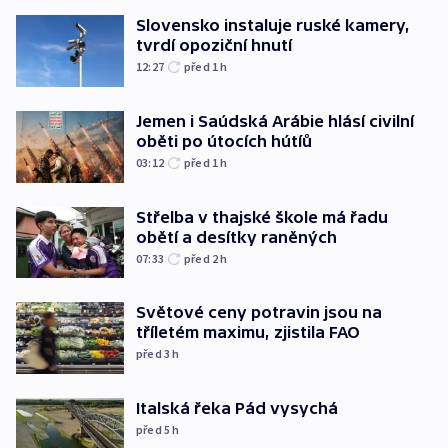
Slovensko instaluje ruské kamery,
tvrdí opoziční hnutí
12:27
před 1
h
Jemen i Saúdská Arábie hlásí civilní
oběti po útocích hútíů
03:12
před 1
h
Střelba v thajské škole má řadu
obětí a desítky raněných
07:33
před 2
h
Světové ceny potravin jsou na
tříletém maximu, zjistila FAO
před 3
h
Italská řeka Pád vysychá
před 5
h