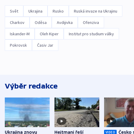
Svět
Ukrajina
Rusko
Ruská invaze na Ukrajinu
Charkov
Oděsa
Avdijivka
Ofenziva
Iskander-M
Oleh Kiper
Institut pro studium války
Pokrovsk
Časiv Jar
Výběr redakce
Ukrajina znovu
Hejtmani řeší
Česko 
VIDEO