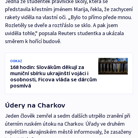
Jedna ze studentek právnické školy, která se
představila křestním jménem Marija, řekla, že zachycení
rakety viděla na vlastní oči. „Bylo to přímo přede mnou.
Rozletěly se dveře a roztřáslo se sklo. A pak jsem
uviděla tohle,“ popsala Reuters studentka a ukázala
směrem k hořící budově.
ODKAZ
168 hodin: Slovákům děkují za
muniční sbírku ukrajinští vojáci i
osobnosti, Ficova vláda se dárcům
posmívá
Údery na Charkov
Jeden člověk zemřel a sedm dalších utrpělo zranění při
úterním ruském útoku na Charkov. Úřady ve druhém
největším ukrajinském městě informovaly, že zasaženy