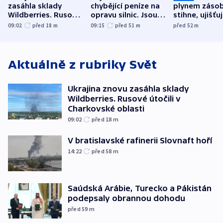
zasáhla sklady
chybějící peníze na
plynem zásob
Wildberries. Rusové
opravu silnic. Jsou
stihne, ujišťu
útočili v Charkovské
nenárokové, namítá
expert. Sníže
09:02
před 18
m
09:15
před 51
m
před 52
m
oblasti
ministerstvo
však slíbit ne
Aktuálně z rubriky
Svět
Ukrajina znovu zasáhla sklady
Wildberries. Rusové útočili v
Charkovské oblasti
09:02
před 18
m
V bratislavské rafinerii Slovnaft hoří
14:22
před 58
m
Saúdská Arábie, Turecko a Pákistán
podepsaly obrannou dohodu
před 59
m