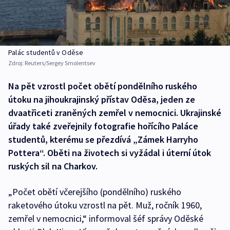
Palác studentů v Oděse
Zdroj:
Reuters/Sergey Smolentsev
Na pět vzrostl počet obětí pondělního ruského
útoku na jihoukrajinský přístav Oděsa, jeden ze
dvaatřiceti zraněných zemřel v nemocnici. Ukrajinské
úřady také zveřejnily fotografie hořícího Paláce
studentů, kterému se přezdívá „Zámek Harryho
Pottera“. Oběti na životech si vyžádal i úterní útok
ruských sil na Charkov.
„Počet obětí včerejšího (pondělního) ruského
raketového útoku vzrostl na pět. Muž, ročník 1960,
zemřel v nemocnici,“ informoval šéf správy Oděské