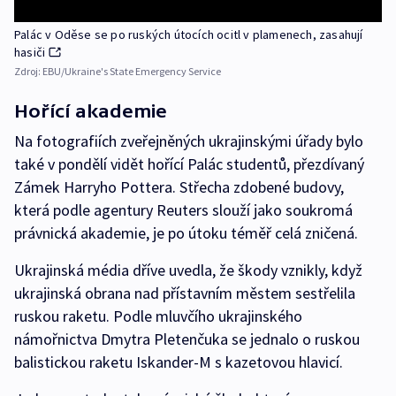
Palác v Oděse se po ruských útocích ocitl v plamenech, zasahují
hasiči
Zdroj:
EBU/Ukraine's State Emergency Service
Hořící akademie
Na fotografiích zveřejněných ukrajinskými úřady bylo
také v pondělí vidět hořící Palác studentů, přezdívaný
Zámek Harryho Pottera. Střecha zdobené budovy,
která podle agentury Reuters slouží jako soukromá
právnická akademie, je po útoku téměř celá zničená.
Ukrajinská média dříve uvedla, že škody vznikly, když
ukrajinská obrana nad přístavním městem sestřelila
ruskou raketu. Podle mluvčího ukrajinského
námořnictva Dmytra Pletenčuka se jednalo o ruskou
balistickou raketu Iskander-M s kazetovou hlavicí.