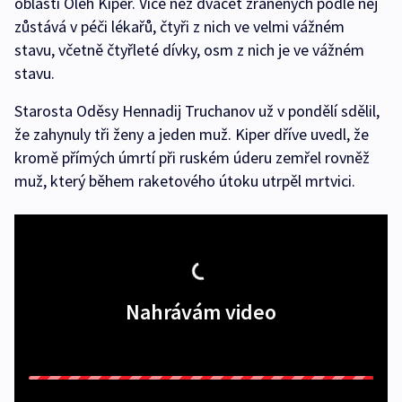
oblasti Oleh Kiper. Více než dvacet zraněných podle něj
zůstává v péči lékařů, čtyři z nich ve velmi vážném
stavu, včetně čtyřleté dívky, osm z nich je ve vážném
stavu.
Starosta Oděsy Hennadij Truchanov už v pondělí sdělil,
že zahynuly tři ženy a jeden muž. Kiper dříve uvedl, že
kromě přímých úmrtí při ruském úderu zemřel rovněž
muž, který během raketového útoku utrpěl mrtvici.
Nahrávám video