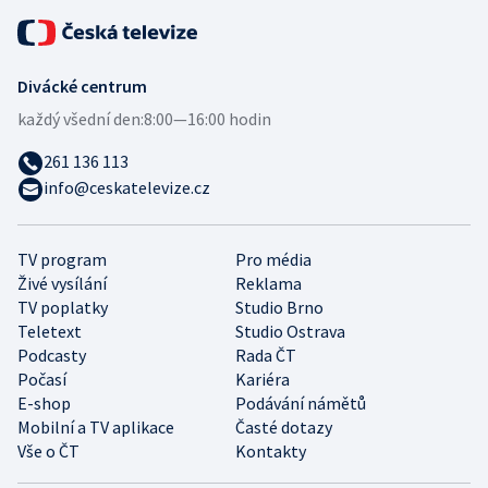
Divácké centrum
každý všední den:
8:00—16:00 hodin
261 136 113
info@ceskatelevize.cz
TV program
Pro média
Živé vysílání
Reklama
TV poplatky
Studio Brno
Teletext
Studio Ostrava
Podcasty
Rada ČT
Počasí
Kariéra
E-shop
Podávání námětů
Mobilní a TV aplikace
Časté dotazy
Vše o ČT
Kontakty