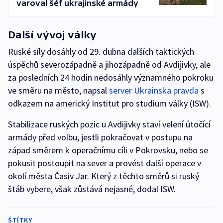
varoval šéf ukrajinské armády
Další vývoj války
Ruské síly dosáhly od 29. dubna dalších taktických
úspěchů severozápadně a jihozápadně od Avdijivky, ale
za posledních 24 hodin nedosáhly významného pokroku
ve směru na město, napsal
server Ukrainska pravda
s
odkazem na americký Institut pro studium války (ISW).
Stabilizace ruských pozic u Avdijivky staví velení útočící
armády před volbu, jestli pokračovat v postupu na
západ směrem k operačnímu cíli v Pokrovsku, nebo se
pokusit postoupit na sever a provést další operace v
okolí města Časiv Jar. Který z těchto směrů si ruský
štáb vybere, však zůstává nejasné, dodal ISW.
ŠTÍTKY