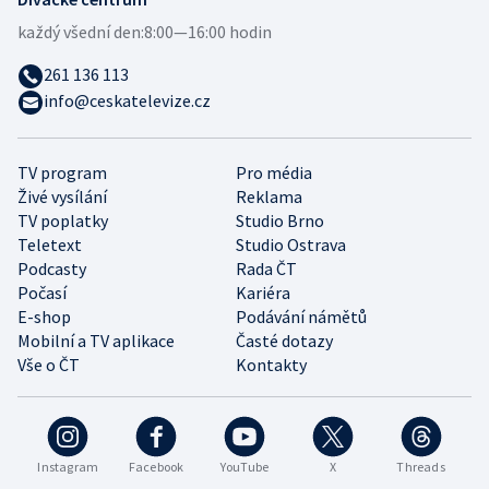
každý všední den:
8:00—16:00 hodin
261 136 113
info@ceskatelevize.cz
TV program
Pro média
Živé vysílání
Reklama
TV poplatky
Studio Brno
Teletext
Studio Ostrava
Podcasty
Rada ČT
Počasí
Kariéra
E-shop
Podávání námětů
Mobilní a TV aplikace
Časté dotazy
Vše o ČT
Kontakty
Instagram
Facebook
YouTube
X
Threads