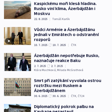
Kaspickému moři klesá hladina.
Rusko viní klima, Ázerbájdžán i
Moskvu
22. 8. 2025
|
Tomáš Karlík
Vůdci Arménie a Ázerbájdžánu
jednali v Emirátech o odstranění
rozporů
10. 7. 2025
10. 7. 2025
|
ČTK
Ázerbájdžán nepotřebuje Rusko,
naznačuje reakce Baku
2. 7. 2025
2. 7. 2025
|
Klára Machková
,
Milada McGrathová
Smrt při zatýkání vyvolala ostrou
roztržku mezi Ruskem a
Ázerbájdžánem
30. 6. 2025
30. 6. 2025
|
ČTK
,
ČT24
Diplomatický pokrok palbu na
Kavkaze nezastavil