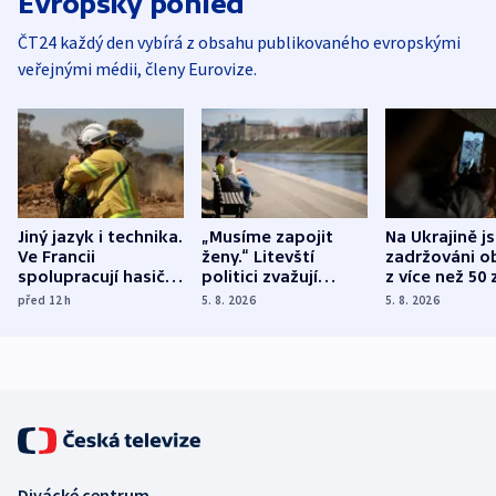
Evropský pohled
ČT24 každý den vybírá z obsahu publikovaného evropskými
veřejnými médii, členy Eurovize.
Jiný jazyk i technika.
„Musíme zapojit
Na Ukrajině j
Ve Francii
ženy.“ Litevští
zadržováni o
spolupracují hasiči z
politici zvažují
z více než 50 
různých zemí
dohodu o
Bojovali na s
před 12
h
5. 8. 2026
5. 8. 2026
demografii
Ruska
Divácké centrum