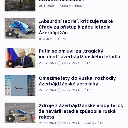
23. 5. 2025
|
Klára Machková
„Absurdní teorie“, kritizuje ruské
úřady za přístup k pádu letadla
Ázerbájdžán
8. 1. 2025
|
ČT24
Putin se omluvil za „tragický
incident“ ázerbájdžánského letadla
28. 12. 2024
28. 12. 2024
|
ČTK
Omezíme lety do Ruska, rozhodly
ázerbájdžánské aerolinky
27. 12. 2024
27. 12. 2024
|
ČTK
Zdroje z ázerbájdžánské vlády tvrdí,
že havárii letadla způsobila ruská
raketa
26. 12. 2024
26. 12. 2024
|
Reuters
,
ČTK