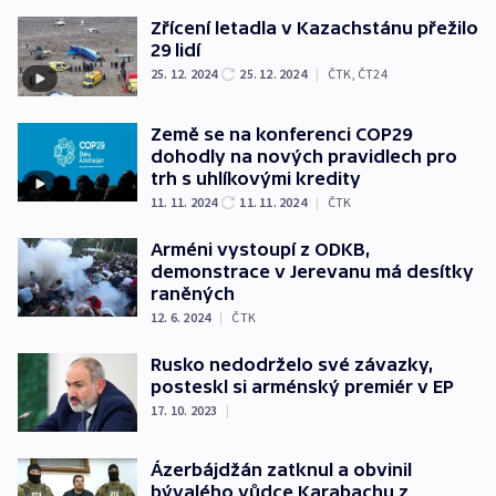
Zřícení letadla v Kazachstánu přežilo
29 lidí
25. 12. 2024
25. 12. 2024
|
ČTK
,
ČT24
Země se na konferenci COP29
dohodly na nových pravidlech pro
trh s uhlíkovými kredity
11. 11. 2024
11. 11. 2024
|
ČTK
Arméni vystoupí z ODKB,
demonstrace v Jerevanu má desítky
raněných
12. 6. 2024
|
ČTK
Rusko nedodrželo své závazky,
posteskl si arménský premiér v EP
17. 10. 2023
|
Ázerbájdžán zatknul a obvinil
bývalého vůdce Karabachu z