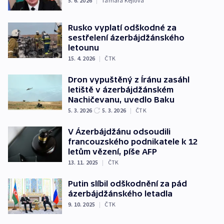
5. 6. 2026
|
Tamara Kejlová
Rusko vyplatí odškodné za
sestřelení ázerbájdžánského
letounu
15. 4. 2026
|
ČTK
Dron vypuštěný z Íránu zasáhl
letiště v ázerbájdžánském
Nachičevanu, uvedlo Baku
5. 3. 2026
5. 3. 2026
|
ČTK
V Ázerbájdžánu odsoudili
francouzského podnikatele k 12
letům vězení, píše AFP
13. 11. 2025
|
ČTK
Putin slíbil odškodnění za pád
ázerbájdžánského letadla
9. 10. 2025
|
ČTK