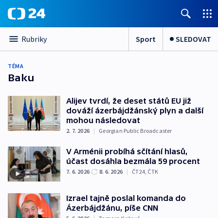
Sport
SLEDOVAT
Rubriky
TÉMA
Baku
Alijev tvrdí, že deset států EU již
dováží ázerbájdžánský plyn a další
mohou následovat
2. 7. 2026
|
Georgian Public Broadcaster
V Arménii probíhá sčítání hlasů,
účast dosáhla bezmála 59 procent
7. 6. 2026
8. 6. 2026
|
ČT24
,
ČTK
Izrael tajně poslal komanda do
Ázerbájdžánu, píše CNN