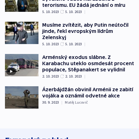
terorismu. EU žádá jednání o míru
5. 10. 2023
5. 10. 2023
|
Musíme zvítězit, aby Putin neútočil
jinde, řekl evropským lídrům
Zelenskyj
5. 10. 2023
5. 10. 2023
|
Arménský exodus slábne. Z
Karabachu uteklo osmdesát procent
populace, Stěpanakert se vylidnil
2. 10. 2023
2. 10. 2023
|
Ázerbájdžán obvinil Arménii ze zabití
vojáka a oznámil odvetné akce
30. 9. 2023
|
Matěj Lucovič