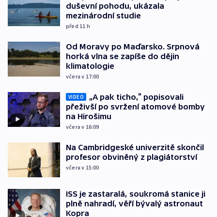
duševní pohodu, ukázala
mezinárodní studie
před 11
h
Od Moravy po Maďarsko. Srpnová
horká vlna se zapíše do dějin
klimatologie
včera v 17:00
„A pak ticho,“ popisovali
VIDEO
přeživší po svržení atomové bomby
na Hirošimu
včera v 16:09
Na Cambridgeské univerzitě skončil
profesor obviněný z plagiátorství
včera v 15:00
ISS je zastaralá, soukromá stanice ji
plně nahradí, věří bývalý astronaut
Kopra