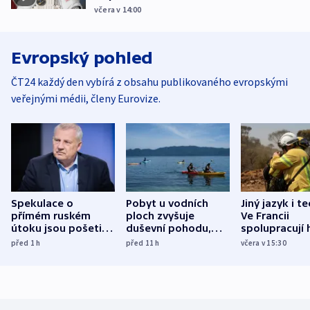
včera v 14:00
Evropský pohled
ČT24 každý den vybírá z obsahu publikovaného evropskými
veřejnými médii, členy Eurovize.
Spekulace o
Pobyt u vodních
Jiný jazyk i t
přímém ruském
ploch zvyšuje
Ve Francii
útoku jsou pošetilé,
duševní pohodu,
spolupracují h
míní estonský
ukázala
různých zemí
před 1
h
před 11
h
včera v 15:30
bezpečnostní
mezinárodní studie
expert