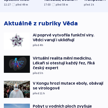
zranění při něm
tanečního sá
12:27
před 49
m
17:03
před 58
m
před 1
h
utrpěli tři lidé
Aktuálně z rubriky
Věda
AI poprvé vytvořila funkční viry.
Vědci varují i uklidňují
před 4
h
Virtuální realita mění medicínu.
Lékaři si otestují každý řez, říká
český expert
před 5
h
V Kongu hrozí mutace eboly, obávají
se virologové
před 11
h
Pobyt u vodních ploch zvyšuje