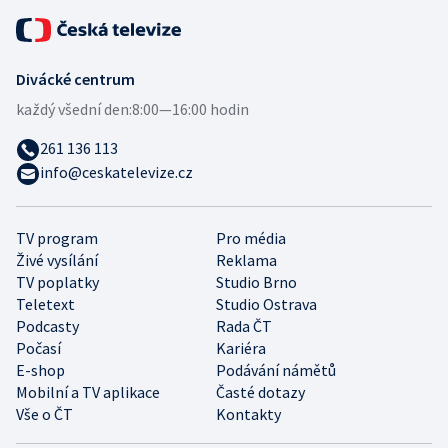
Divácké centrum
každý všední den:
8:00—16:00 hodin
261 136 113
info@ceskatelevize.cz
TV program
Pro média
Živé vysílání
Reklama
TV poplatky
Studio Brno
Teletext
Studio Ostrava
Podcasty
Rada ČT
Počasí
Kariéra
E-shop
Podávání námětů
Mobilní a TV aplikace
Časté dotazy
Vše o ČT
Kontakty