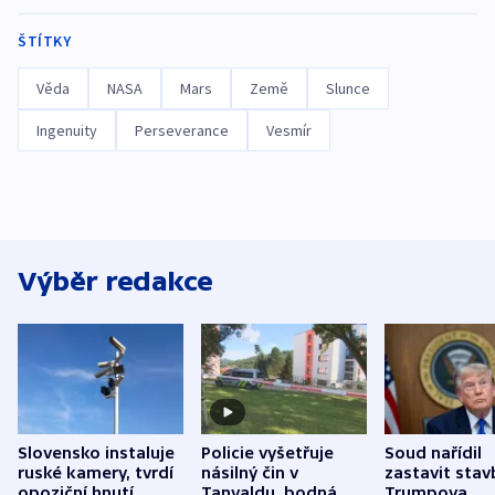
ŠTÍTKY
Věda
NASA
Mars
Země
Slunce
Ingenuity
Perseverance
Vesmír
Výběr redakce
Slovensko instaluje
Policie vyšetřuje
Soud nařídil
ruské kamery, tvrdí
násilný čin v
zastavit stav
opoziční hnutí
Tanvaldu, bodná
Trumpova