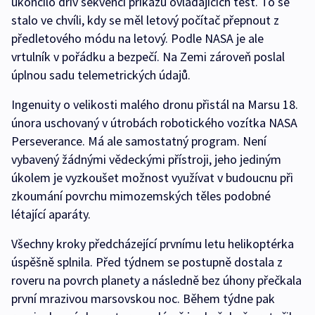
ukončilo dřív sekvenci příkazů ovládajících test. To se
stalo ve chvíli, kdy se měl letový počítač přepnout z
předletového módu na letový. Podle NASA je ale
vrtulník v pořádku a bezpečí. Na Zemi zároveň poslal
úplnou sadu telemetrických údajů.
Ingenuity o velikosti malého dronu přistál na Marsu 18.
února uschovaný v útrobách robotického vozítka NASA
Perseverance. Má ale samostatný program. Není
vybavený žádnými vědeckými přístroji, jeho jediným
úkolem je vyzkoušet možnost využívat v budoucnu při
zkoumání povrchu mimozemských těles podobné
létající aparáty.
Všechny kroky předcházející prvnímu letu helikoptérka
úspěšně splnila. Před týdnem se postupně dostala z
roveru na povrch planety a následně bez úhony přečkala
první mrazivou marsovskou noc. Během týdne pak