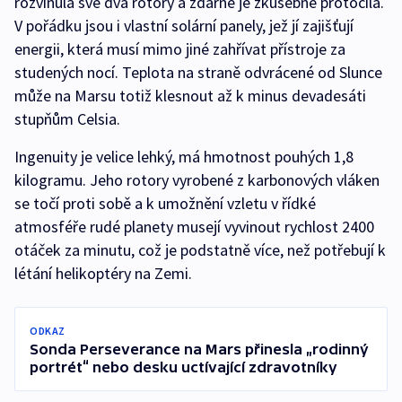
rozvinula své dva rotory a zdárně je zkušebně protočila.
V pořádku jsou i vlastní solární panely, jež jí zajišťují
energii, která musí mimo jiné zahřívat přístroje za
studených nocí. Teplota na straně odvrácené od Slunce
může na Marsu totiž klesnout až k minus devadesáti
stupňům Celsia.
Ingenuity je velice lehký, má hmotnost pouhých 1,8
kilogramu. Jeho rotory vyrobené z karbonových vláken
se točí proti sobě a k umožnění vzletu v řídké
atmosféře rudé planety musejí vyvinout rychlost 2400
otáček za minutu, což je podstatně více, než potřebují k
létání helikoptéry na Zemi.
ODKAZ
Sonda Perseverance na Mars přinesla „rodinný
portrét“ nebo desku uctívající zdravotníky