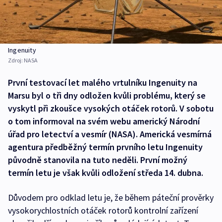
Ingenuity
Zdroj:
NASA
První testovací let malého vrtulníku Ingenuity na
Marsu byl o tři dny odložen kvůli problému, který se
vyskytl při zkoušce vysokých otáček rotorů. V sobotu
o tom informoval na svém webu americký Národní
úřad pro letectví a vesmír (NASA). Americká vesmírná
agentura předběžný termín prvního letu Ingenuity
původně stanovila na tuto neděli. První možný
termín letu je však kvůli odložení středa 14. dubna.
Důvodem pro odklad letu je, že během páteční prověrky
vysokorychlostních otáček rotorů kontrolní zařízení