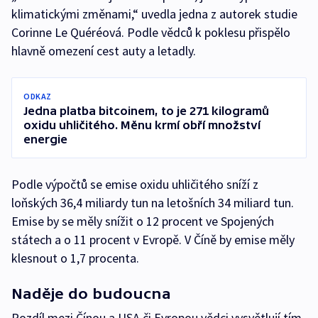
klimatickými změnami,“ uvedla jedna z autorek studie
Corinne Le Quéréová. Podle vědců k poklesu přispělo
hlavně omezení cest auty a letadly.
ODKAZ
Jedna platba bitcoinem, to je 271 kilogramů
oxidu uhličitého. Měnu krmí obří množství
energie
Podle výpočtů se emise oxidu uhličitého sníží z
loňských 36,4 miliardy tun na letošních 34 miliard tun.
Emise by se měly snížit o 12 procent ve Spojených
státech a o 11 procent v Evropě. V Číně by emise měly
klesnout o 1,7 procenta.
Naděje do budoucna
Rozdíl mezi Čínou a USA či Evropou vědci vysvětlují tím,