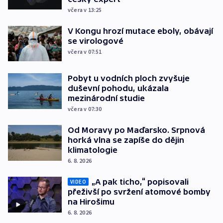
včera v 13:25
V Kongu hrozí mutace eboly, obávají
se virologové
včera v 07:51
Pobyt u vodních ploch zvyšuje
duševní pohodu, ukázala
mezinárodní studie
včera v 07:30
Od Moravy po Maďarsko. Srpnová
horká vlna se zapíše do dějin
klimatologie
6. 8. 2026
„A pak ticho,“ popisovali
VIDEO
přeživší po svržení atomové bomby
na Hirošimu
6. 8. 2026