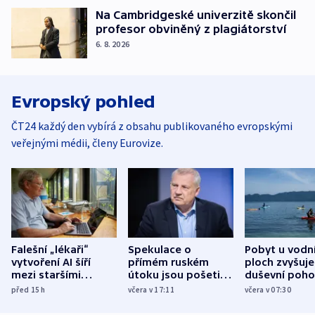
Na Cambridgeské univerzitě skončil
profesor obviněný z plagiátorství
6. 8. 2026
Evropský pohled
ČT24 každý den vybírá z obsahu publikovaného evropskými
veřejnými médii, členy Eurovize.
Falešní „lékaři“
Spekulace o
Pobyt u vodn
vytvoření AI šíří
přímém ruském
ploch zvyšuje
mezi staršími
útoku jsou pošetilé,
duševní poho
Poláky nebezpečné
míní estonský
ukázala
před 15
h
včera v 17:11
včera v 07:30
zdravotní rady
bezpečnostní
mezinárodní 
expert