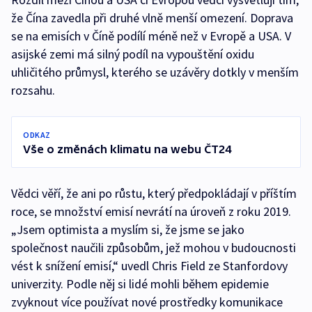
že Čína zavedla při druhé vlně menší omezení. Doprava
se na emisích v Číně podílí méně než v Evropě a USA. V
asijské zemi má silný podíl na vypouštění oxidu
uhličitého průmysl, kterého se uzávěry dotkly v menším
rozsahu.
ODKAZ
Vše o změnách klimatu na webu ČT24
Vědci věří, že ani po růstu, který předpokládají v příštím
roce, se množství emisí nevrátí na úroveň z roku 2019.
„Jsem optimista a myslím si, že jsme se jako
společnost naučili způsobům, jež mohou v budoucnosti
vést k snížení emisí,“ uvedl Chris Field ze Stanfordovy
univerzity. Podle něj si lidé mohli během epidemie
zvyknout více používat nové prostředky komunikace