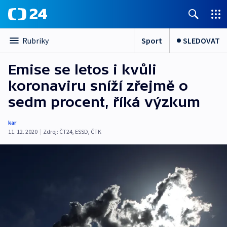
Sport
SLEDOVAT
Rubriky
Emise se letos i kvůli
koronaviru sníží zřejmě o
sedm procent, říká výzkum
kar
11. 12. 2020
|
Zdroj:
ČT24
,
ESSD
,
ČTK