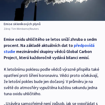
Emise skleníkových plynů
Zdroj:
Tim Wimborne/Reuters
Emise oxidu uhličitého se letos sníží zhruba o sedm
procent. Na základě aktuálních dat to
předpovídá
studie
mezinárodní skupiny vědců Global Carbon
Project, která každoročně vydává bilanci emisí.
K letošnímu poklesu podle vědců výrazně přispěla také
opatření proti šíření koronaviru. Vědci proto očekávají,
že letošní pokles bude jen dočasný. V průměru je na
světě do atmosféry vypuštěna každou sekundu jedna
tuna oxidu uhličitého.
„Uzávěra samozřejmě není způsob, jak se vypořádat s