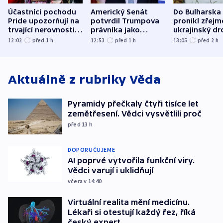
Účastníci pochodu
Americký Senát
Do Bulharska
Pride upozorňují na
potvrdil Trumpova
pronikl zřejm
trvající nerovnosti i
právníka jako
ukrajinský dr
společenskou
ministra
explodoval k
12:02
před 1
h
12:53
před 1
h
13:05
před 2
h
atmosféru
spravedlnosti
od plynovod
Aktuálně z rubriky
Věda
Pyramidy přečkaly čtyři tisíce let
zemětřesení. Vědci vysvětlili proč
před 13
h
DOPORUČUJEME
AI poprvé vytvořila funkční viry.
Vědci varují i uklidňují
včera v 14:40
Virtuální realita mění medicínu.
Lékaři si otestují každý řez, říká
český expert