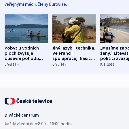
veřejnými médii, členy Eurovize.
Pobyt u vodních
Jiný jazyk i technika.
„Musíme zapo
ploch zvyšuje
Ve Francii
ženy.“ Litevšt
duševní pohodu,
spolupracují hasiči z
politici zvažuj
ukázala
různých zemí
dohodu o
před 53
m
před 16
h
5. 8. 2026
mezinárodní studie
demografii
Divácké centrum
každý všední den:
8:00—16:00 hodin