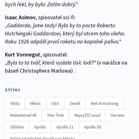
bych řekl, by bylo: Zatím dobrý.“
Isaac Asimov
, spisovatel sci-fi:
„Goddarde, jsme tady! Byla by to pocta Robertu
Hutchingski Goddardovi, který byl otcem toho všeho.
Roku 1926 odpálil první raketu na kapalné palivo.“
Kurt Vonnegut
, spisovatel:
„Byla to ta tvář, která vyslala tisíc lodí?“
(v narážce na
báseň Christophera Marlowa) .
ŠTÍTKY
Věda
Měsíc
USA
Země
Neil Armstrong
Muhammad Ali
Star Trek
Nejvyšší soud
Havana
Obloha
Apollo
Apollo 11
Apollo 50
50 let od přistání člověka na Měsíci