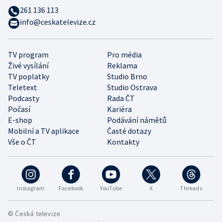
261 136 113
info@ceskatelevize.cz
TV program
Pro média
Živé vysílání
Reklama
TV poplatky
Studio Brno
Teletext
Studio Ostrava
Podcasty
Rada ČT
Počasí
Kariéra
E-shop
Podávání námětů
Mobilní a TV aplikace
Časté dotazy
Vše o ČT
Kontakty
Instagram
Facebook
YouTube
X
Threads
© Česká televize