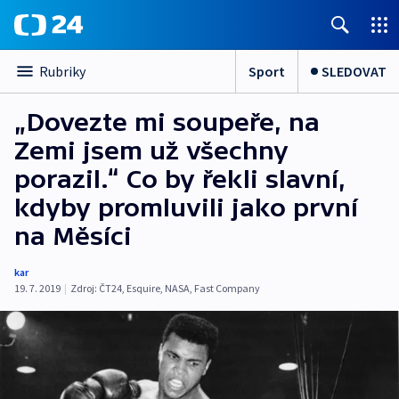
Sport
SLEDOVAT
Rubriky
„Dovezte mi soupeře, na
Zemi jsem už všechny
porazil.“ Co by řekli slavní,
kdyby promluvili jako první
na Měsíci
kar
19. 7. 2019
|
Zdroj:
ČT24
,
Esquire
,
NASA
,
Fast Company