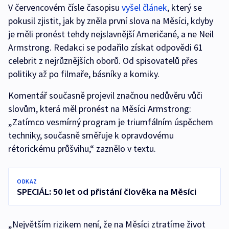
V červencovém čísle časopisu
vyšel článek
, který se
pokusil zjistit, jak by zněla první slova na Měsíci, kdyby
je měli pronést tehdy nejslavnější Američané, a ne Neil
Armstrong. Redakci se podařilo získat odpovědi 61
celebrit z nejrůznějších oborů. Od spisovatelů přes
politiky až po filmaře, básníky a komiky.
Komentář současně projevil značnou nedůvěru vůči
slovům, která měl pronést na Měsíci Armstrong:
„Zatímco vesmírný program je triumfálním úspěchem
techniky, současně směřuje k opravdovému
rétorickému průšvihu,“ zaznělo v textu.
ODKAZ
SPECIÁL: 50 let od přistání člověka na Měsíci
„Největším rizikem není, že na Měsíci ztratíme život