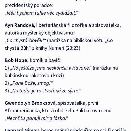
prezidentský poradce:
„Měli bychom tuhle věc vydláždit.“
Ayn Randová
, libertariánská filozofka a spisovatelka,
autorka myšlenky objektivismu:
„Co chystá člověk!“
(narážka na biblickou větu „Co
chystá Bůh“ z knihy Numeri (23:23)
Bob Hope,
komik a bavič:
1)
„No ještěže jsme neskončili v Havaně.“
(narážka na
kubánskou raketovou krizi)
2)
„Pane Bože, smog!“
3)
„No teda, je to stvořené ze sýra!“
Gwendolyn Brooksová
, spisovatelka, první
Afroameričanka, která obdržela Pulitzerovu cenu:
„Nechť tu panují mír a láska.“
Leonard Nimoy
, herec známý především se sci-fi seriálu