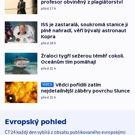
profesor obviněný z plagiátorství
před 17
h
ISS je zastaralá, soukromá stanice ji
plně nahradí, věří bývalý astronaut
Kopra
před 18
h
Žraloci tygří sežerou téměř cokoli.
Oceánům tím pomáhají
před 21
h
Vědci pořídili zatím
VIDEO
nejdetailnější záběry povrchu Slunce
před 21
h
Evropský pohled
ČT24 každý den vybírá z obsahu publikovaného evropskými