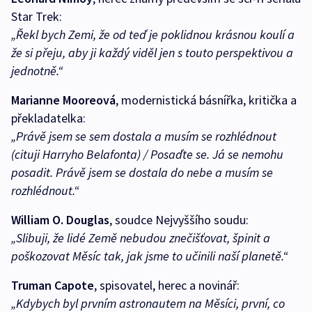
Star Trek:
„Řekl bych Zemi, že od teď je poklidnou krásnou koulí a
že si přeju, aby ji každý viděl jen s touto perspektivou a
jednotně.“
Marianne Mooreová
, modernistická básnířka, kritička a
překladatelka:
„Právě jsem se sem dostala a musím se rozhlédnout
(cituji Harryho Belafonta) / Posaďte se. Já se nemohu
posadit. Právě jsem se dostala do nebe a musím se
rozhlédnout.“
William O. Douglas
, soudce Nejvyššího soudu:
„Slibuji, že lidé Země nebudou znečišťovat, špinit a
poškozovat Měsíc tak, jak jsme to učinili naší planetě.“
Truman Capote
, spisovatel, herec a novinář:
„Kdybych byl prvním astronautem na Měsíci, první, co