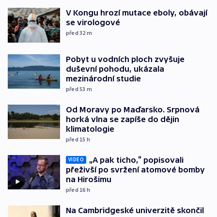
V Kongu hrozí mutace eboly, obávají
se virologové
před 32
m
Pobyt u vodních ploch zvyšuje
duševní pohodu, ukázala
mezinárodní studie
před 53
m
Od Moravy po Maďarsko. Srpnová
horká vlna se zapíše do dějin
klimatologie
před 15
h
„A pak ticho,“ popisovali
VIDEO
přeživší po svržení atomové bomby
na Hirošimu
před 16
h
Na Cambridgeské univerzitě skončil