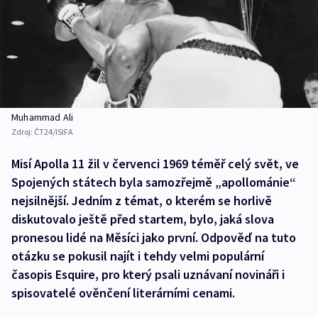
Muhammad Ali
Zdroj:
ČT24/ISIFA
Misí Apolla 11 žil v červenci 1969 téměř celý svět, ve
Spojených státech byla samozřejmě „apollománie“
nejsilnější. Jedním z témat, o kterém se horlivě
diskutovalo ještě před startem, bylo, jaká slova
pronesou lidé na Měsíci jako první. Odpověď na tuto
otázku se pokusil najít i tehdy velmi populární
časopis Esquire, pro který psali uznávaní novináři i
spisovatelé ověnčení literárními cenami.