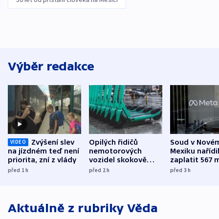
Výběr redakce
Zvýšení slev
Opilých řidičů
Soud v Nové
VIDEO
na jízdném teď není
nemotorových
Mexiku nařídi
priorita, zní z vlády
vozidel skokově
zaplatit 567 
přibylo, nejvíc ve
dolarů kvůli 
před 1
h
před 2
h
před 3
h
středních Čechách
způsobené d
Aktuálně z rubriky
Věda