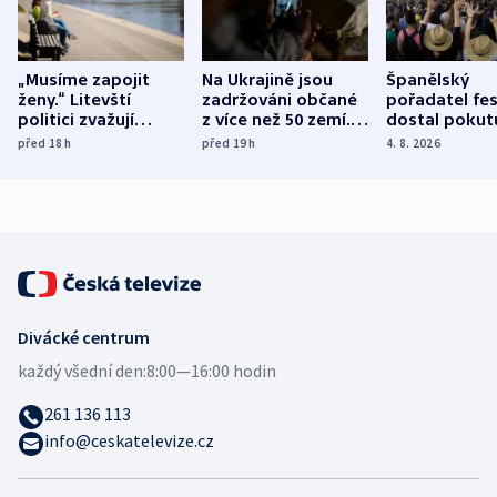
„Musíme zapojit
Na Ukrajině jsou
Španělský
ženy.“ Litevští
zadržováni občané
pořadatel fes
politici zvažují
z více než 50 zemí.
dostal pokut
dohodu o
Bojovali na straně
nekalé prakti
před 18
h
před 19
h
4. 8. 2026
demografii
Ruska
Divácké centrum
každý všední den:
8:00—16:00 hodin
261 136 113
info@ceskatelevize.cz