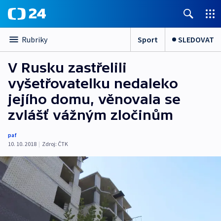
Sport
SLEDOVAT
Rubriky
V Rusku zastřelili
vyšetřovatelku nedaleko
jejího domu, věnovala se
zvlášť vážným zločinům
paf
10. 10. 2018
|
Zdroj:
ČTK