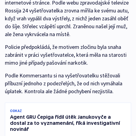
internetové stránce. Podle webu zpravodajské televize
Rossija 24 vyšetřovatelka zrovna mířila ke svému autu,
když vrah vypálil dva výstřely, z nichž jeden zasáhl oběť
do šíje. Střelec vzápětí uprchl. Zraněnou našel její muž,
ale žena vykrvácela na místě.
Policie předpokládá, že motivem zločinu byla snaha
zabránit v práci vyšetřovatelce, která měla na starosti
mimo jiné případy pašování narkotik.
Podle Kommersantu si na vyšetřovatelku stěžovali
příbuzní jednoho z podezřelých, že od nich vymáhala
úplatek. Kontrola ale žádné pochybení nezjistila.
ODKAZ
Agent GRU Čepiga řídil útěk Janukovyče a
dostal za to vyznamenání, říká investigativní
novinář