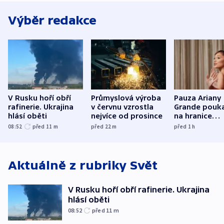
Výběr redakce
V Rusku hoří obří
Průmyslová výroba
Pauza Ariany
rafinerie. Ukrajina
v červnu vzrostla
Grande pouk
hlásí oběti
nejvíce od prosince
na hranice
fanouškovsk
08:52
před 11
m
před 22
m
před 1
h
zájmu
Aktuálně z rubriky
Svět
V Rusku hoří obří rafinerie. Ukrajina
hlásí oběti
08:52
před 11
m