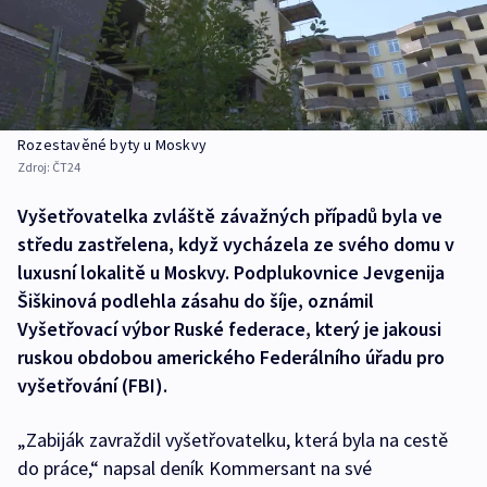
Rozestavěné byty u Moskvy
Zdroj:
ČT24
Vyšetřovatelka zvláště závažných případů byla ve
středu zastřelena, když vycházela ze svého domu v
luxusní lokalitě u Moskvy. Podplukovnice Jevgenija
Šiškinová podlehla zásahu do šíje, oznámil
Vyšetřovací výbor Ruské federace, který je jakousi
ruskou obdobou amerického Federálního úřadu pro
vyšetřování (FBI).
„Zabiják zavraždil vyšetřovatelku, která byla na cestě
do práce,“ napsal deník Kommersant na své