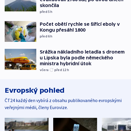
skončila
před 5
h
Počet obětí rychle se šířící eboly v
Kongu přesáhl 1800
před 6
h
Srážka nákladního letadla s dronem
u Lipska byla podle německého
ministra hybridní útok
včera
před 12
h
Evropský pohled
ČT24 každý den vybírá z obsahu publikovaného evropskými
veřejnými médii, členy Eurovize.