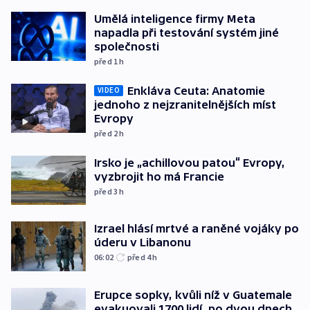
Umělá inteligence firmy Meta
napadla při testování systém jiné
společnosti
před 1
h
Enkláva Ceuta: Anatomie
VIDEO
jednoho z nejzranitelnějších míst
Evropy
před 2
h
Irsko je „achillovou patou“ Evropy,
vyzbrojit ho má Francie
před 3
h
Izrael hlásí mrtvé a raněné vojáky po
úderu v Libanonu
06:02
před 4
h
Erupce sopky, kvůli níž v Guatemale
evakuovali 1700 lidí, po dvou dnech